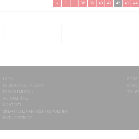
«
1
..
38
39
40
41
42
43
44
LAIPA
BIEDRĪ
ES IZMANTOJU MŪZIKU
MISAS 
ES RADU MŪZIKU
TEL. 6
AKTUALITĀTES
KONTAKTI
SĪKDATŅU IZMANTOŠANAS POLITIKA
DATU APSTRĀDE