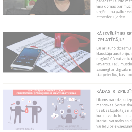
paredzētu audio mate
viņa domas par mūzik
uzņēmuma palīdz veid
atmosfēru.[video...
KĀ IZVĒLĒTIES S
IZPLATĪTĀJU?
Lai ar jauno dziesmu 
klausītāju auditoriju,
nogādā CD vai vinilu 
ietvaros. Taču mūsdi
sasniegt ar digitālo m
starpniecību, kas nodr
KĀDAS IR IZPILD
Likums paredz, ka izpi
mantiskās. Šoreiz ska
tiesības.Izpildītājs ir
kura atveido lomu, la
literāru vai mākslas 
vai leļļu priekšnesumu. 