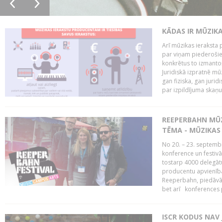
KĀDAS IR MŪZIK
Arī mūzikas ieraksta 
par viņam piederošiem
konkrētus to izmanto
Juridiskā izpratnē m
gan fiziska, gan jurid
par izpildījuma skaņu,
REEPERBAHN MŪZ
TĒMA - MŪZIKAS 
No 20. – 23. septemb
konference un festiv
tostarp 4000 delegātu 
producentu apvienība
Reeperbahn, piedāvā
bet arī konferences
ISCR KODUS NAV 