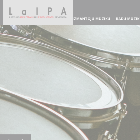
IZMANTOJU MŪZIKU
RADU MŪZIK