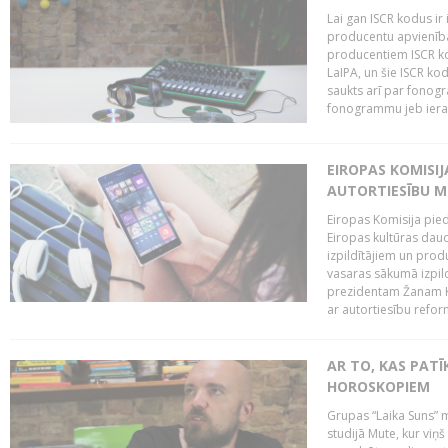
Lai gan ISCR kodus ir 
producentu apvienība"
producentiem ISCR ko
LaIPA, un šie ISCR kod
saukts arī par fonog
fonogrammu jeb ierak
EIROPAS KOMISI
AUTORTIESĪBU M
Eiropas Komisija pied
Eiropas kultūras daud
izpildītājiem un pro
vasaras sākumā izpild
prezidentam Žanam Kl
ar autortiesību reform
AR TO, KAS PATĪK
HOROSKOPIEM
Grupas “Laika Suns” m
studijā Mute, kur viņ