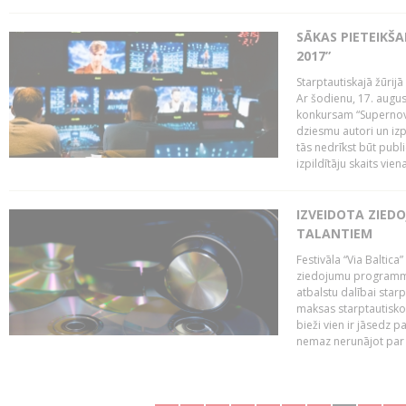
SĀKAS PIETEIKŠ
2017”
Starptautiskajā žūrij
Ar šodienu, 17. augus
konkursam “Supernova
dziesmu autori un izp
tās nedrīkst būt publ
izpildītāju skaits vien
IZVEIDOTA ZIED
TALANTIEM
Festivāla “Via Baltica”
ziedojumu programmu 
atbalstu dalībai sta
maksas starptautisko
bieži vien ir jāsedz 
nemaz nerunājot par 