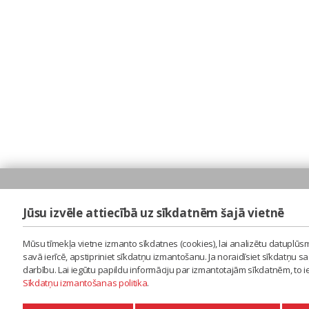
Jūsu izvēle attiecībā uz sīkdatnēm šajā vietnē
Mūsu tīmekļa vietne izmanto sīkdatnes (cookies), lai analizētu datuplūsm
savā ierīcē, apstipriniet sīkdatņu izmantošanu. Ja noraidīsiet sīkdatņu 
darbību. Lai iegūtu papildu informāciju par izmantotajām sīkdatnēm, to 
Sīkdatņu izmantošanas politika
.