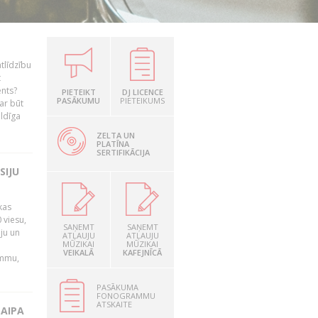
tlīdzību
t
ents?
PIETEIKT
DJ LICENCE
PASĀKUMU
PIETEIKUMS
ar būt
ildīga
ZELTA UN
PLATĪNA
SERTIFIKĀCIJA
SIJU
kas
 viesu,
SAŅEMT
SAŅEMT
āju un
ATĻAUJU
ATĻAUJU
MŪZIKAI
MŪZIKAI
VEIKALĀ
KAFEJNĪCĀ
ammu,
PASĀKUMA
FONOGRAMMU
ATSKAITE
LAIPA