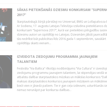
SĀKAS PIETEIKŠANĀS DZIESMU KONKURSAM “SUPERN
2017”
Starptautiskajā žūrijā pārstāvji no Universal, BMG un Lollapalooza B
Ar šodienu, 17. augustu Latvijas Televīzija izsludina pieteikšanos 
konkursam “Supernova 2017”, kurā var pieteikties pilngadību sasni
dziesmu autori un izpildītāji no Latvijas. Dziesmām jābūt jaunradī
tās nedrīkst būt publicētas līdz 2016.gada 1.septembrim, savukārt
izpildītāju skaits vienam...
IZVEIDOTA ZIEDOJUMU PROGRAMMA JAUNAJIEM
TALANTIEM
Festivāla “Via Baltica” rīkotājs nodibinājums “Via Cultura” ir izveidoj
ziedojumu programmu jaunajiem talantiem, lai stipendijas veidā s
atbalstu dalībai starptautiskos mūzikas un mākslas konkursos.“Dal
maksas starptautiskos konkursos jaunajiem mūziķiem un mākslini
bieži vien ir jāsedz pašiem. Tie ir gan ceļa izdevumi, uzturēšanās i
nemaz nerunājot par konkursu dalības...