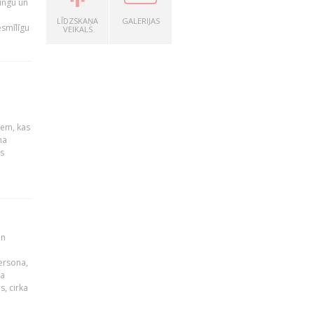
ingu un
LĪDZSKAŅA
GALERIJAS
esmīlīgu
VEIKALS
S
u
iem, kas
na
s
un
persona,
da
s, cirka