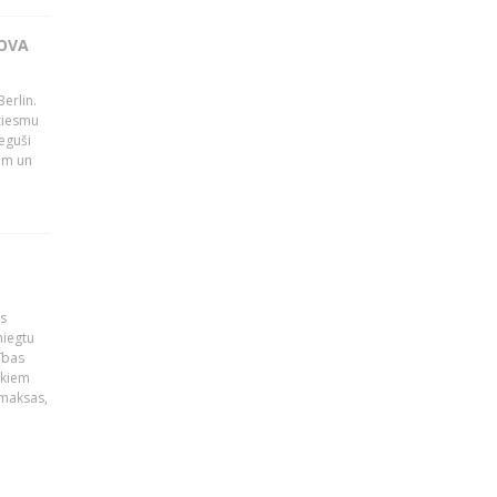
OVA
erlin.
dziesmu
eguši
tām un
is
niegtu
ības
ekiem
zmaksas,