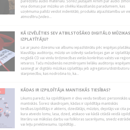
paredzētu audio materiālu. Šoreiz jautājām Arnim par audio zīmol
viņa domas par mūziku un cilvēku klausīšanās paradumiem, kas
uzņēmuma palīdz veidot indentitāti, produktu atpazīstamību un vi
atmosfēru.[video...
KĀ IZVĒLĒTIES SEV ATBILSTOŠĀKO DIGITĀLO MŪZIKA
IZPLATĪTĀJU?
Lai ar jauno dziesmu vai albumu iepazīstinātu pēc iespējas plašāk
klausītāju auditoriju, mūziķi un izdevēji sadarbojas gan ar izplatītāj
nogādā CD vai vinilu tirdzniecības vietās konkrētas valsts vai reģio
ietvaros. Taču mūsdienās neizmērojami lielāku auditoriju iespējam
sasniegt ar digitālo mūzikas izplatītāju jeb agregatoru/distributoru
starpniecību, kas nodrošina to, ka...
KĀDAS IR IZPILDĪTĀJA MANTISKĀS TIESĪBAS?
Likums paredz, ka izpildītājiem ir divu veidu tiesības: personiskās 
mantiskās. Šoreiz skaidrojam, kādas ir izpildītāja mantiskās
tiesības.Izpildītājs ir aktieris, dziedātājs, mūziķis, dejotājs vai cita 
kura atveido lomu, lasa, dzied, atskaņo vai kādā citādā veidā izpil
literāru vai mākslas darbu vai folkloras sacerējumu, sniedz estrāde
vai leļļu priekšnesumu. Izpildītāji...