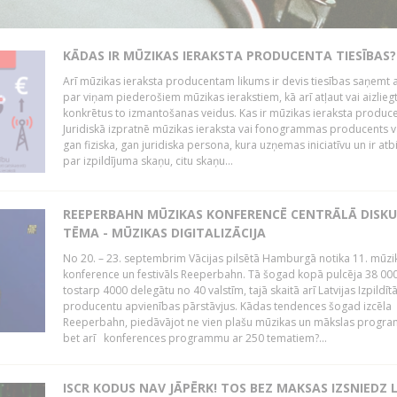
KĀDAS IR MŪZIKAS IERAKSTA PRODUCENTA TIESĪBAS?
Arī mūzikas ieraksta producentam likums ir devis tiesības saņemt a
par viņam piederošiem mūzikas ierakstiem, kā arī atļaut vai aizlieg
konkrētus to izmantošanas veidus. Kas ir mūzikas ieraksta produc
Juridiskā izpratnē mūzikas ieraksta vai fonogrammas producents v
gan fiziska, gan juridiska persona, kura uzņemas iniciatīvu un ir atb
par izpildījuma skaņu, citu skaņu...
REEPERBAHN MŪZIKAS KONFERENCĒ CENTRĀLĀ DISKU
TĒMA - MŪZIKAS DIGITALIZĀCIJA
No 20. – 23. septembrim Vācijas pilsētā Hamburgā notika 11. mūzi
konference un festivāls Reeperbahn. Tā šogad kopā pulcēja 38 000
tostarp 4000 delegātu no 40 valstīm, tajā skaitā arī Latvijas Izpildīt
producentu apvienības pārstāvjus. Kādas tendences šogad izcēla
Reeperbahn, piedāvājot ne vien plašu mūzikas un mākslas progr
bet arī konferences programmu ar 250 tematiem?...
ISCR KODUS NAV JĀPĒRK! TOS BEZ MAKSAS IZSNIEDZ 