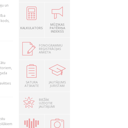
āju un
rība
R kods,
MŪZIKAS
KALKULATORS
PATĒRIŅA
INDEKSS
FONOGRAMMU
REĢISTRĀCIJAS
ANKETA
nātu
utoriem,
 gada
SATURA
JAUTĀJUMS
avēties
ATSKAITE
JURISTAM
BIEŽĀK
UZDOTIE
JAUTĀJUMI
kstu
nolūkiem