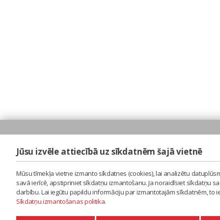
Jūsu izvēle attiecībā uz sīkdatnēm šajā vietnē
Mūsu tīmekļa vietne izmanto sīkdatnes (cookies), lai analizētu datuplūsm
savā ierīcē, apstipriniet sīkdatņu izmantošanu. Ja noraidīsiet sīkdatņu 
darbību. Lai iegūtu papildu informāciju par izmantotajām sīkdatnēm, to 
Sīkdatņu izmantošanas politika
.