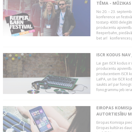
TĒMA - MŪZIKAS 
No 20. – 23. septemb
konference un festiv
tostarp 4000 delegātu 
producentu apvienība
Reeperbahn, piedāvā
bet arī konferences
ISCR KODUS NAV 
Lai gan ISCR kodus ir 
producentu apvienība"
producentiem ISCR ko
LaIPA, un šie ISCR kod
saukts arī par fonog
fonogrammu jeb ierak
EIROPAS KOMISI
AUTORTIESĪBU M
Eiropas Komisija pied
Eiropas kultūras daud