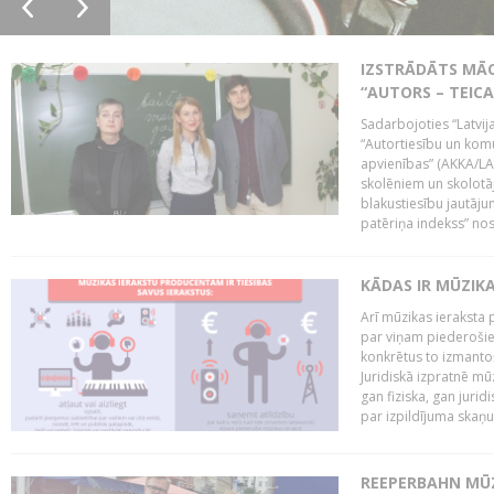
IZSTRĀDĀTS MĀC
“AUTORS – TEIC
Sadarbojoties “Latvij
“Autortiesību un komu
apvienības” (AKKA/LAA
skolēniem un skolotāji
blakustiesību jautāj
patēriņa indekss” nos
KĀDAS IR MŪZIK
Arī mūzikas ieraksta 
par viņam piederošiem
konkrētus to izmanto
Juridiskā izpratnē m
gan fiziska, gan jurid
par izpildījuma skaņu,
REEPERBAHN MŪZ