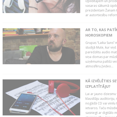
izpildītājiem un pro
vasaras sākumā izpild
prezidentam Žanam Kl
ar autortiesību reform
AR TO, KAS PATĪK
HOROSKOPIEM
Grupas “Laika Suns” m
studijā Mute, kur viņ
paredzētu audio mate
viņa domas par mūzik
uzņēmuma palīdz veid
atmosfēru.[video...
KĀ IZVĒLĒTIES S
IZPLATĪTĀJU?
Lai ar jauno dziesmu 
klausītāju auditoriju,
nogādā CD vai vinilu 
ietvaros. Taču mūsdi
sasniegt ar digitālo m