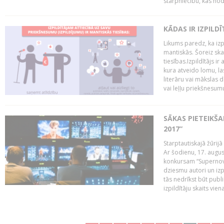
starpniecību, kas nodr
KĀDAS IR IZPILD
Likums paredz, ka izpi
mantiskās. Šoreiz ska
tiesības.Izpildītājs ir
kura atveido lomu, la
literāru vai mākslas 
vai leļļu priekšnesumu. 
SĀKAS PIETEIKŠ
2017”
Starptautiskajā žūrij
Ar šodienu, 17. augus
konkursam “Supernova
dziesmu autori un izp
tās nedrīkst būt publ
izpildītāju skaits vien