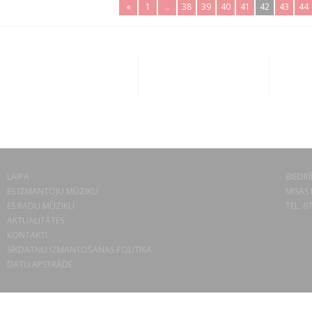
«
1
..
38
39
40
41
42
43
44
LAIPA
BIEDRĪ
ES IZMANTOJU MŪZIKU
MISAS 
ES RADU MŪZIKU
TEL. 6
AKTUALITĀTES
KONTAKTI
SĪKDATŅU IZMANTOŠANAS POLITIKA
DATU APSTRĀDE