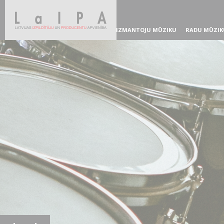
IZMANTOJU MŪZIKU
RADU MŪZIK