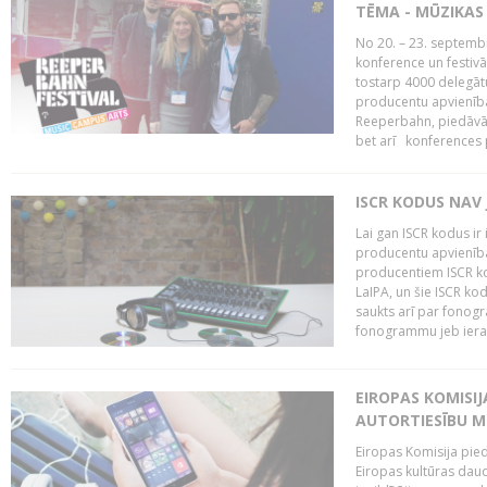
TĒMA - MŪZIKAS 
No 20. – 23. septemb
konference un festiv
tostarp 4000 delegātu 
producentu apvienība
Reeperbahn, piedāvā
bet arī konferences
ISCR KODUS NAV 
Lai gan ISCR kodus ir 
producentu apvienība"
producentiem ISCR ko
LaIPA, un šie ISCR kod
saukts arī par fonog
fonogrammu jeb ierak
EIROPAS KOMISI
AUTORTIESĪBU M
Eiropas Komisija pied
Eiropas kultūras daud