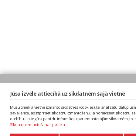
Jūsu izvēle attiecībā uz sīkdatnēm šajā vietnē
Mūsu tīmekļa vietne izmanto sīkdatnes (cookies), lai analizētu datuplūsm
savā ierīcē, apstipriniet sīkdatņu izmantošanu. Ja noraidīsiet sīkdatņu 
darbību. Lai iegūtu papildu informāciju par izmantotajām sīkdatnēm, to 
Sīkdatņu izmantošanas politika
.