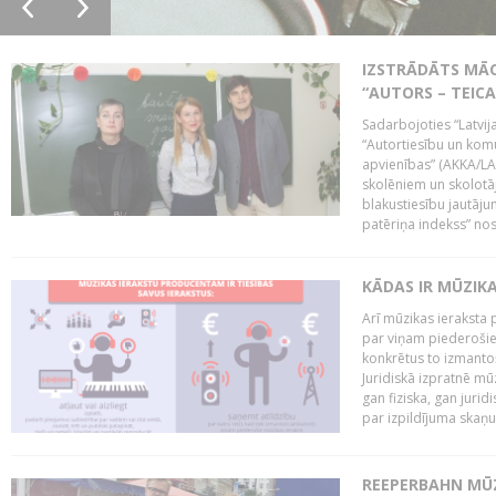
IZSTRĀDĀTS MĀC
“AUTORS – TEIC
Sadarbojoties “Latvij
“Autortiesību un komu
apvienības” (AKKA/LAA
skolēniem un skolotāji
blakustiesību jautāj
patēriņa indekss” nos
KĀDAS IR MŪZIK
Arī mūzikas ieraksta 
par viņam piederošiem
konkrētus to izmanto
Juridiskā izpratnē m
gan fiziska, gan jurid
par izpildījuma skaņu,
REEPERBAHN MŪZ