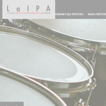
IZMANTOJU MŪZIKU
RADU MŪZIK