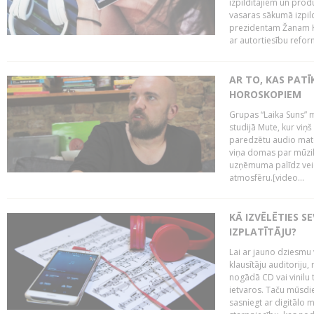
izpildītājiem un pro
vasaras sākumā izpild
prezidentam Žanam Kl
ar autortiesību reform
AR TO, KAS PATĪK
HOROSKOPIEM
Grupas “Laika Suns” m
studijā Mute, kur viņ
paredzētu audio mate
viņa domas par mūzik
uzņēmuma palīdz veid
atmosfēru.[video...
KĀ IZVĒLĒTIES S
IZPLATĪTĀJU?
Lai ar jauno dziesmu 
klausītāju auditoriju,
nogādā CD vai vinilu 
ietvaros. Taču mūsdi
sasniegt ar digitālo m