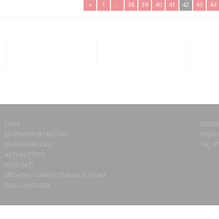
«
1
..
38
39
40
41
42
43
44
LAIPA
BIEDRĪ
ES IZMANTOJU MŪZIKU
MISAS 
ES RADU MŪZIKU
TEL. 6
AKTUALITĀTES
KONTAKTI
SĪKDATŅU IZMANTOŠANAS POLITIKA
DATU APSTRĀDE