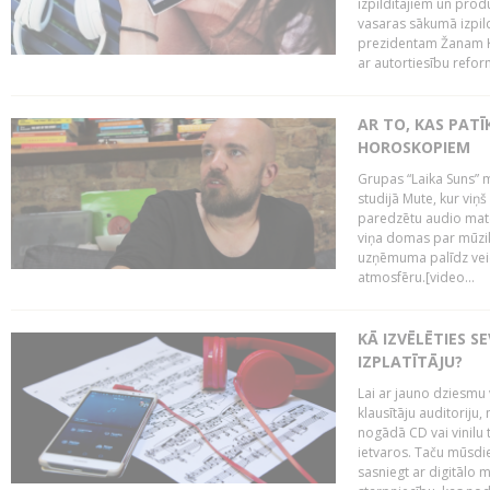
izpildītājiem un pro
vasaras sākumā izpild
prezidentam Žanam Kl
ar autortiesību reform
AR TO, KAS PATĪK
HOROSKOPIEM
Grupas “Laika Suns” m
studijā Mute, kur viņ
paredzētu audio mate
viņa domas par mūzik
uzņēmuma palīdz veid
atmosfēru.[video...
KĀ IZVĒLĒTIES S
IZPLATĪTĀJU?
Lai ar jauno dziesmu 
klausītāju auditoriju,
nogādā CD vai vinilu 
ietvaros. Taču mūsdi
sasniegt ar digitālo m