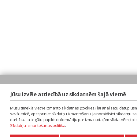
Jūsu izvēle attiecībā uz sīkdatnēm šajā vietnē
Mūsu tīmekļa vietne izmanto sīkdatnes (cookies), lai analizētu datuplūsm
savā ierīcē, apstipriniet sīkdatņu izmantošanu. Ja noraidīsiet sīkdatņu 
darbību. Lai iegūtu papildu informāciju par izmantotajām sīkdatnēm, to 
Sīkdatņu izmantošanas politika
.