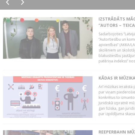
IZSTRĀDĀTS MĀC
“AUTORS – TEIC
Sadarbojoties “Latvij
“Autortiesību un komu
apvienības” (AKKA/LAA
skolēniem un skolotāji
blakustiesību jautāj
patēriņa indekss” nos
KĀDAS IR MŪZIK
Arī mūzikas ieraksta 
par viņam piederošiem
konkrētus to izmanto
Juridiskā izpratnē m
gan fiziska, gan jurid
par izpildījuma skaņu,
REEPERBAHN MŪZ