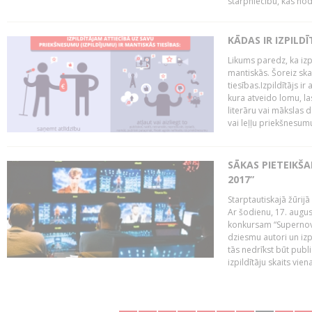
starpniecību, kas nodr
KĀDAS IR IZPILD
Likums paredz, ka izpi
mantiskās. Šoreiz ska
tiesības.Izpildītājs ir
kura atveido lomu, la
literāru vai mākslas 
vai leļļu priekšnesumu. 
SĀKAS PIETEIKŠ
2017”
Starptautiskajā žūrij
Ar šodienu, 17. augus
konkursam “Supernova
dziesmu autori un izp
tās nedrīkst būt publ
izpildītāju skaits vien