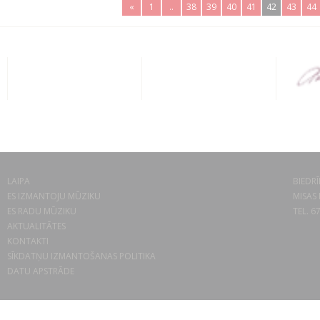
«
1
..
38
39
40
41
42
43
44
LAIPA
BIEDRĪ
ES IZMANTOJU MŪZIKU
MISAS 
ES RADU MŪZIKU
TEL. 6
AKTUALITĀTES
KONTAKTI
SĪKDATŅU IZMANTOŠANAS POLITIKA
DATU APSTRĀDE