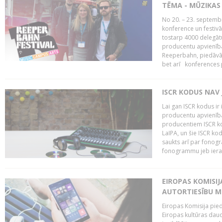
TĒMA - MŪZIKAS 
No 20. – 23. septemb
konference un festiv
tostarp 4000 delegātu 
producentu apvienība
Reeperbahn, piedāvā
bet arī konferences
ISCR KODUS NAV 
Lai gan ISCR kodus ir 
producentu apvienība"
producentiem ISCR ko
LaIPA, un šie ISCR kod
saukts arī par fonog
fonogrammu jeb ierak
EIROPAS KOMISI
AUTORTIESĪBU M
Eiropas Komisija pied
Eiropas kultūras daud