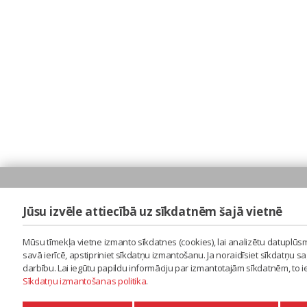
Jūsu izvēle attiecībā uz sīkdatnēm šajā vietnē
Mūsu tīmekļa vietne izmanto sīkdatnes (cookies), lai analizētu datuplūsm
savā ierīcē, apstipriniet sīkdatņu izmantošanu. Ja noraidīsiet sīkdatņu 
darbību. Lai iegūtu papildu informāciju par izmantotajām sīkdatnēm, to 
Sīkdatņu izmantošanas politika
.