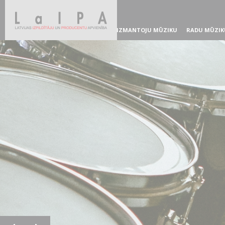
IZMANTOJU MŪZIKU
RADU MŪZIK