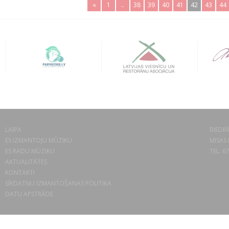
«
1
..
38
39
40
41
42
43
44
LAIPA
BIEDRĪ
ES IZMANTOJU MŪZIKU
MISAS 
ES RADU MŪZIKU
TEL. 6
AKTUALITĀTES
KONTAKTI
SĪKDATŅU IZMANTOŠANAS POLITIKA
DATU APSTRĀDE