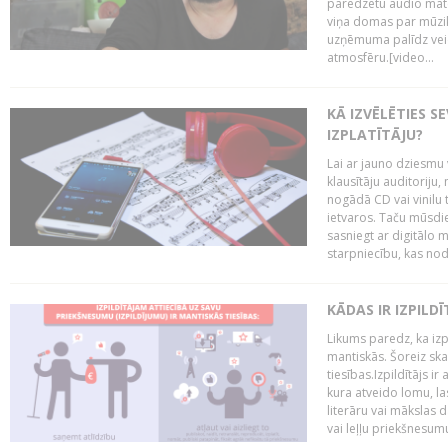
paredzētu audio mate
viņa domas par mūzik
uzņēmuma palīdz veid
atmosfēru.[video...
KĀ IZVĒLĒTIES S
IZPLATĪTĀJU?
Lai ar jauno dziesmu 
klausītāju auditoriju,
nogādā CD vai vinilu 
ietvaros. Taču mūsdi
sasniegt ar digitālo m
starpniecību, kas nodr
KĀDAS IR IZPILD
Likums paredz, ka izpi
mantiskās. Šoreiz ska
tiesības.Izpildītājs ir
kura atveido lomu, la
literāru vai mākslas 
vai leļļu priekšnesumu. 