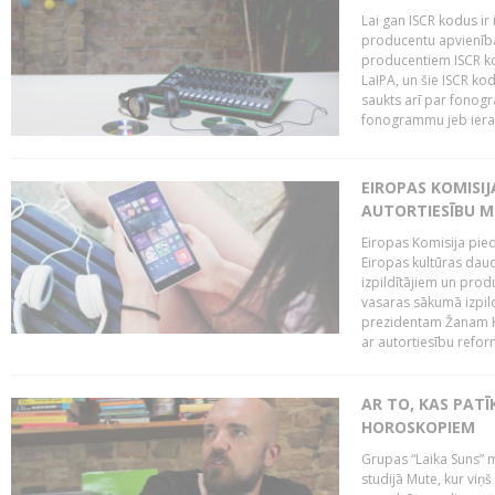
Lai gan ISCR kodus ir 
producentu apvienība"
producentiem ISCR ko
LaIPA, un šie ISCR kod
saukts arī par fonog
fonogrammu jeb ierak
EIROPAS KOMISI
AUTORTIESĪBU M
Eiropas Komisija pied
Eiropas kultūras daud
izpildītājiem un pro
vasaras sākumā izpild
prezidentam Žanam Kl
ar autortiesību reform
AR TO, KAS PATĪK
HOROSKOPIEM
Grupas “Laika Suns” m
studijā Mute, kur viņ