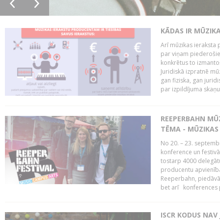
KĀDAS IR MŪZIK
Arī mūzikas ieraksta 
par viņam piederošiem
konkrētus to izmanto
Juridiskā izpratnē m
gan fiziska, gan jurid
par izpildījuma skaņu,
REEPERBAHN MŪZ
TĒMA - MŪZIKAS 
No 20. – 23. septemb
konference un festiv
tostarp 4000 delegātu 
producentu apvienība
Reeperbahn, piedāvā
bet arī konferences
ISCR KODUS NAV 