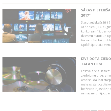
SĀKAS PIETEIKŠ
2017”
Starptautiskajā žūrij
Ar šodienu, 17. augus
konkursam “Supernova
dziesmu autori un izp
tās nedrīkst būt publ
izpildītāju skaits vien
IZVEIDOTA ZIED
TALANTIEM
Festivāla “Via Baltica”
ziedojumu programmu 
atbalstu dalībai sta
maksas starptautisko
bieži vien ir jāsedz 
nemaz nerunājot par 