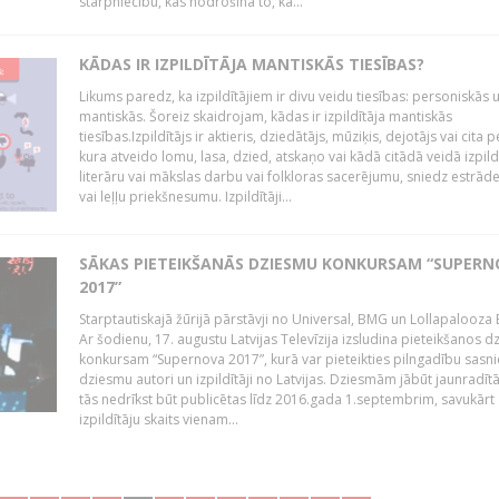
starpniecību, kas nodrošina to, ka...
KĀDAS IR IZPILDĪTĀJA MANTISKĀS TIESĪBAS?
Likums paredz, ka izpildītājiem ir divu veidu tiesības: personiskās 
mantiskās. Šoreiz skaidrojam, kādas ir izpildītāja mantiskās
tiesības.Izpildītājs ir aktieris, dziedātājs, mūziķis, dejotājs vai cita 
kura atveido lomu, lasa, dzied, atskaņo vai kādā citādā veidā izpil
literāru vai mākslas darbu vai folkloras sacerējumu, sniedz estrāde
vai leļļu priekšnesumu. Izpildītāji...
SĀKAS PIETEIKŠANĀS DZIESMU KONKURSAM “SUPERN
2017”
Starptautiskajā žūrijā pārstāvji no Universal, BMG un Lollapalooza B
Ar šodienu, 17. augustu Latvijas Televīzija izsludina pieteikšanos 
konkursam “Supernova 2017”, kurā var pieteikties pilngadību sasni
dziesmu autori un izpildītāji no Latvijas. Dziesmām jābūt jaunradī
tās nedrīkst būt publicētas līdz 2016.gada 1.septembrim, savukārt
izpildītāju skaits vienam...