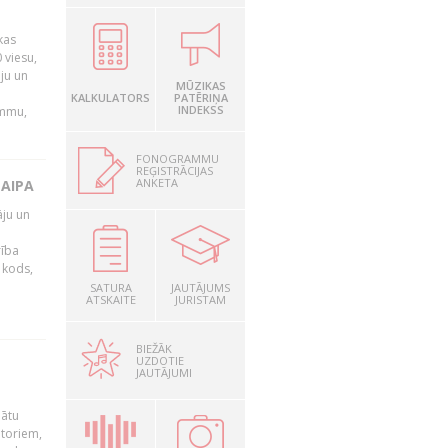
kas
 viesu,
āju un
MŪZIKAS
KALKULATORS
PATĒRIŅA
INDEKSS
ammu,
FONOGRAMMU
REĢISTRĀCIJAS
ANKETA
LAIPA
āju un
rība
R kods,
SATURA
JAUTĀJUMS
ATSKAITE
JURISTAM
BIEŽĀK
UZDOTIE
JAUTĀJUMI
nātu
utoriem,