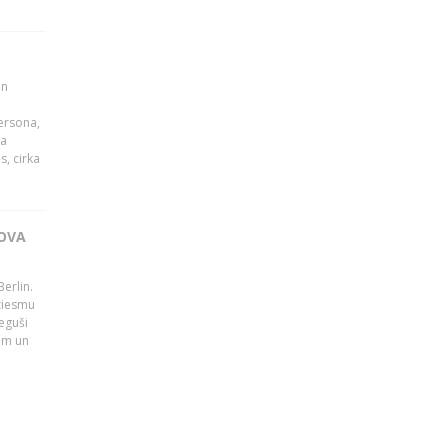
un
persona,
da
s, cirka
OVA
erlin.
dziesmu
eguši
tām un