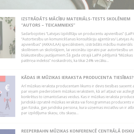
IZSTRĀDĀTS MĀCĪBU MATERIĀLS-TESTS SKOLĒNIEM
“AUTORS – TEICAMNIEKS”
Sadarbojoties “Latvijas Izpildītāju un producentu apvienības” (LaIP
“Autortiesību un komunicēšanas konsultāciju aģentūras/ Latvijas A
apvienības” (AKKA/LAA) speciālistiem, izstrādāts mācību materiāls
skolēniem un skolotājiem, lai veicinātu izpratni par autortiesību un
blakustiesību jautājumiem.Šā gada otrajā LaIPA pētījumā “Mūzikas
patēriņa indekss” noskaidrots, ka tikai 24% vecāku...
KĀDAS IR MŪZIKAS IERAKSTA PRODUCENTA TIESĪBAS?
Arī mūzikas ieraksta producentam likums ir devis tiesības saņemt a
par viņam piederošiem mūzikas ierakstiem, kā arī atļaut vai aizlieg
konkrētus to izmantošanas veidus. Kas ir mūzikas ieraksta produc
Juridiskā izpratnē mūzikas ieraksta vai fonogrammas producents v
gan fiziska, gan juridiska persona, kura uzņemas iniciatīvu un ir atb
par izpildījuma skaņu, citu skaņu...
REEPERBAHN MŪZIKAS KONFERENCĒ CENTRĀLĀ DISKU