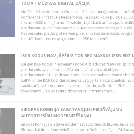
TĒMA - MŪZIKAS DIGITALIZĀCIJA
No 20. – 23. septembrim Vācijas pilsētā Hamburgā notika 11. mūzi
konference un festivāls Reeperbahn. Tā šogad kopā pulcēja 38 000
tostarp 4000 delegātu no 40 valstīm, tajā skaitā arī Latvijas Izpildīt
producentu apvienības pārstāvjus. Kādas tendences šogad izcēla
Reeperbahn, piedāvājot ne vien plašu mūzikas un mākslas progr
bet arī konferences programmu ar 250 tematiem?...
ISCR KODUS NAV JĀPĒRK! TOS BEZ MAKSAS IZSNIEDZ 
Lai gan ISCR kodus ir iespējams nopirkt, biedrības "Latvijas Izpildīt
producentu apvienība" (LaIPA) pārstāvētajiem izpildītājiem un
producentiem ISCR kodi nav jāpērk. Tos bez maksas izsniedz bied
LaIPA, un šie ISCR kodi darbosies kā Latvijā, tā arī starptautiski.ISC
saukts arī par fonogrammas personas kodu, palīdz identificēt
fonogrammu jeb ierakstīto dziesmu vai instrumentālo...
EIROPAS KOMISIJA SAGATAVOJUSI PIEDĀVĀJUMU
AUTORTIESĪBU MODERNIZĒŠANAI
Eiropas Komisija piedāvā modernizēt autortiesību likumu, lai veici
Eiropas kultūras daudzveidību un nodrošinātu taisnīgu atlīdzību a