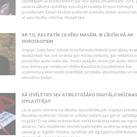
izpildītājiem un producentiem par viņu darbu izmantošanu. 2016.
vasaras sākumā izpildītāju asociācijas nosūtīja Eiropas komisijas
prezidentam Žanam Klodam Junkeram publisku vēstuli, aicinot nek
ar autortiesību reformu. Vēstulē tika...
AR TO, KAS PATĪK CILVĒKU MASĀM, IR LĪDZĪGI KĀ AR
HOROSKOPIEM
Grupas “Laika Suns” mūziķa Arņa Račinska ikdiena aizrit skaņu iera
studijā Mute, kur viņš ieraksta gan mūziķu veikumu, gan reklāmas 
paredzētu audio materiālu. Šoreiz jautājām Arnim par audio zīmol
viņa domas par mūziku un cilvēku klausīšanās paradumiem, kas
uzņēmuma palīdz veidot indentitāti, produktu atpazīstamību un vi
atmosfēru.[video...
KĀ IZVĒLĒTIES SEV ATBILSTOŠĀKO DIGITĀLO MŪZIKA
IZPLATĪTĀJU?
Lai ar jauno dziesmu vai albumu iepazīstinātu pēc iespējas plašāk
klausītāju auditoriju, mūziķi un izdevēji sadarbojas gan ar izplatītāj
nogādā CD vai vinilu tirdzniecības vietās konkrētas valsts vai reģio
ietvaros. Taču mūsdienās neizmērojami lielāku auditoriju iespējam
sasniegt ar digitālo mūzikas izplatītāju jeb agregatoru/distributoru