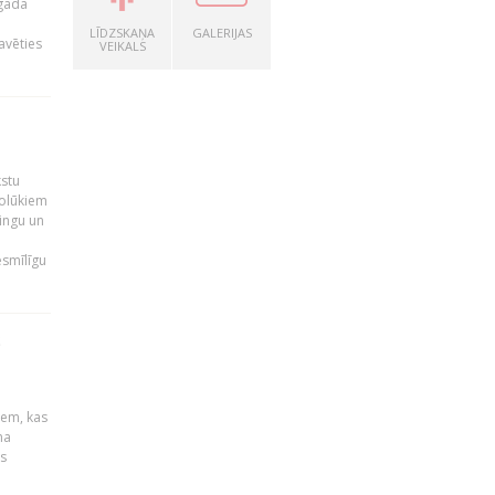
 gada
LĪDZSKAŅA
GALERIJAS
avēties
VEIKALS
kstu
nolūkiem
ingu un
esmīlīgu
S
u
iem, kas
na
s