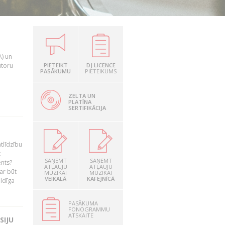
A) un
utoru
PIETEIKT
DJ LICENCE
PASĀKUMU
PIETEIKUMS
ZELTA UN
PLATĪNA
SERTIFIKĀCIJA
tlīdzību
t
SAŅEMT
SAŅEMT
ents?
ATĻAUJU
ATĻAUJU
ar būt
MŪZIKAI
MŪZIKAI
VEIKALĀ
KAFEJNĪCĀ
ildīga
PASĀKUMA
FONOGRAMMU
ATSKAITE
SIJU