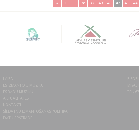
«
1
..
38
39
40
41
42
43
44
LAIPA
BIEDRĪ
ES IZMANTOJU MŪZIKU
MISAS 
ES RADU MŪZIKU
TEL. 6
AKTUALITĀTES
KONTAKTI
SĪKDATŅU IZMANTOŠANAS POLITIKA
DATU APSTRĀDE