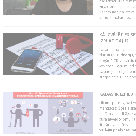
paredzētu audio mate
viņa domas par mūzik
uzņēmuma palīdz veid
atmosfēru.[video...
KĀ IZVĒLĒTIES S
IZPLATĪTĀJU?
Lai ar jauno dziesmu 
klausītāju auditoriju,
nogādā CD vai vinilu 
ietvaros. Taču mūsdi
sasniegt ar digitālo m
starpniecību, kas nodr
KĀDAS IR IZPILD
Likums paredz, ka izpi
mantiskās. Šoreiz ska
tiesības.Izpildītājs ir
kura atveido lomu, la
literāru vai mākslas 
vai leļļu priekšnesumu. 