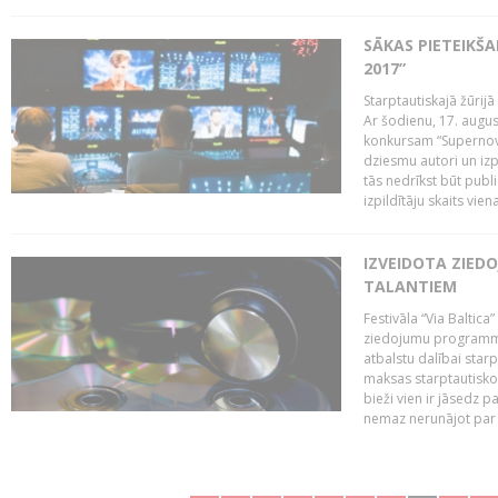
SĀKAS PIETEIKŠ
2017”
Starptautiskajā žūrij
Ar šodienu, 17. augus
konkursam “Supernova
dziesmu autori un izp
tās nedrīkst būt publ
izpildītāju skaits vien
IZVEIDOTA ZIED
TALANTIEM
Festivāla “Via Baltica”
ziedojumu programmu 
atbalstu dalībai sta
maksas starptautisko
bieži vien ir jāsedz 
nemaz nerunājot par 