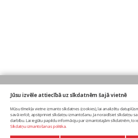
Jūsu izvēle attiecībā uz sīkdatnēm šajā vietnē
Mūsu tīmekļa vietne izmanto sīkdatnes (cookies), lai analizētu datuplūsm
savā ierīcē, apstipriniet sīkdatņu izmantošanu. Ja noraidīsiet sīkdatņu 
darbību. Lai iegūtu papildu informāciju par izmantotajām sīkdatnēm, to 
Sīkdatņu izmantošanas politika
.