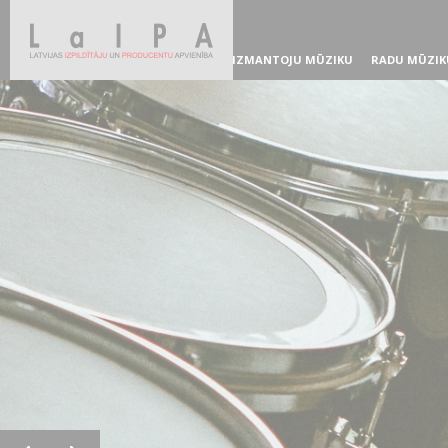
IZMANTOJU MŪZIKU
RADU MŪZIK