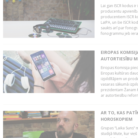
Lai gan ISCR kodus ir 
producentu apvienība"
producentiem ISCR ko
LaIPA, un šie ISCR kod
saukts arī par fonog
fonogrammu jeb ierak
EIROPAS KOMISI
AUTORTIESĪBU M
Eiropas Komisija pied
Eiropas kultūras daud
izpildītājiem un pro
vasaras sākumā izpild
prezidentam Žanam Kl
ar autortiesību reform
AR TO, KAS PATĪK
HOROSKOPIEM
Grupas “Laika Suns” m
studijā Mute, kur viņ