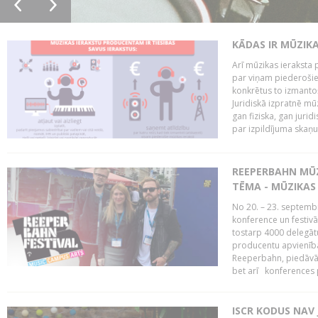
KĀDAS IR MŪZIK
Arī mūzikas ieraksta 
par viņam piederošiem
konkrētus to izmanto
Juridiskā izpratnē m
gan fiziska, gan jurid
par izpildījuma skaņu,
REEPERBAHN MŪZ
TĒMA - MŪZIKAS 
No 20. – 23. septemb
konference un festiv
tostarp 4000 delegātu 
producentu apvienība
Reeperbahn, piedāvā
bet arī konferences
ISCR KODUS NAV 