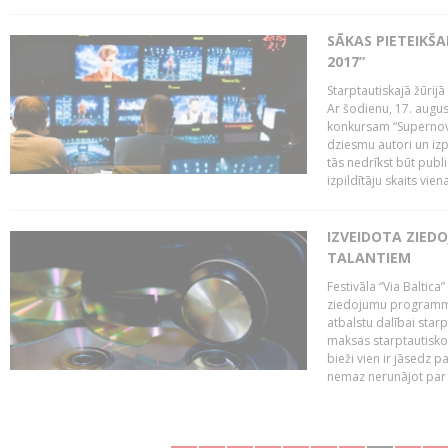
SĀKAS PIETEIKŠ
2017”
Starptautiskajā žūrij
Ar šodienu, 17. augus
konkursam “Supernova
dziesmu autori un izp
tās nedrīkst būt publ
izpildītāju skaits vien
IZVEIDOTA ZIED
TALANTIEM
Festivāla “Via Baltica”
ziedojumu programmu 
atbalstu dalībai sta
maksas starptautisko
bieži vien ir jāsedz 
nemaz nerunājot par 