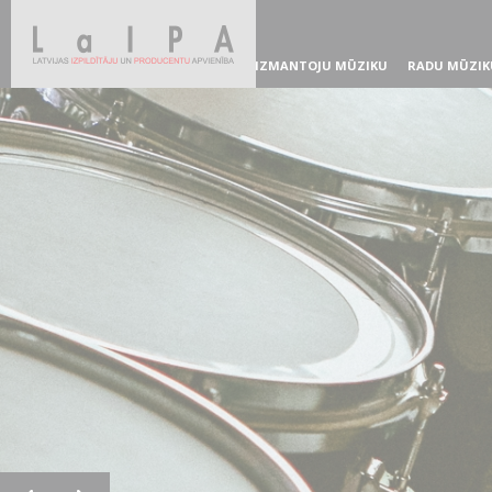
IZMANTOJU MŪZIKU
RADU MŪZIK