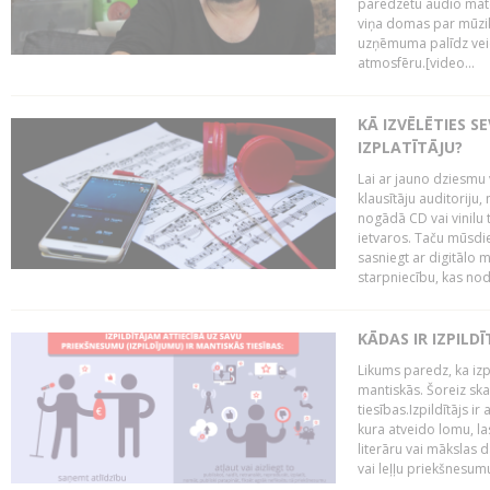
paredzētu audio mate
viņa domas par mūzik
uzņēmuma palīdz veid
atmosfēru.[video...
KĀ IZVĒLĒTIES S
IZPLATĪTĀJU?
Lai ar jauno dziesmu 
klausītāju auditoriju,
nogādā CD vai vinilu 
ietvaros. Taču mūsdi
sasniegt ar digitālo m
starpniecību, kas nodr
KĀDAS IR IZPILD
Likums paredz, ka izpi
mantiskās. Šoreiz ska
tiesības.Izpildītājs ir
kura atveido lomu, la
literāru vai mākslas 
vai leļļu priekšnesumu. 