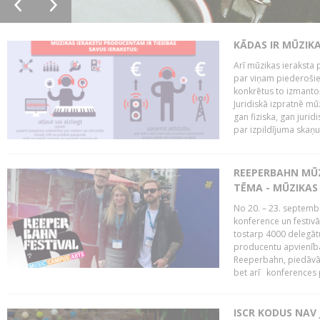
KĀDAS IR MŪZIK
Arī mūzikas ieraksta 
par viņam piederošiem
konkrētus to izmanto
Juridiskā izpratnē m
gan fiziska, gan jurid
par izpildījuma skaņu,
REEPERBAHN MŪZ
TĒMA - MŪZIKAS 
No 20. – 23. septemb
konference un festiv
tostarp 4000 delegātu 
producentu apvienība
Reeperbahn, piedāvā
bet arī konferences
ISCR KODUS NAV 