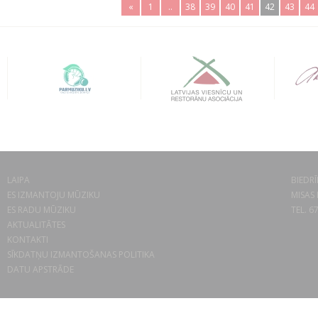
«
1
..
38
39
40
41
42
43
44
LAIPA
BIEDRĪ
ES IZMANTOJU MŪZIKU
MISAS 
ES RADU MŪZIKU
TEL. 6
AKTUALITĀTES
KONTAKTI
SĪKDATŅU IZMANTOŠANAS POLITIKA
DATU APSTRĀDE