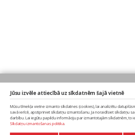
Jūsu izvēle attiecībā uz sīkdatnēm šajā vietnē
Mūsu tīmekļa vietne izmanto sīkdatnes (cookies), lai analizētu datuplūsm
savā ierīcē, apstipriniet sīkdatņu izmantošanu. Ja noraidīsiet sīkdatņu 
darbību. Lai iegūtu papildu informāciju par izmantotajām sīkdatnēm, to 
Sīkdatņu izmantošanas politika
.