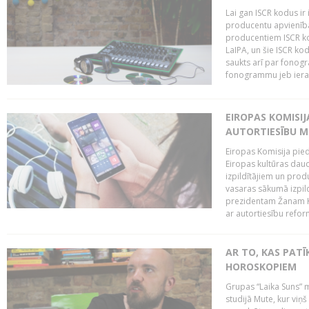
Lai gan ISCR kodus ir 
producentu apvienība"
producentiem ISCR ko
LaIPA, un šie ISCR kod
saukts arī par fonog
fonogrammu jeb ierak
EIROPAS KOMISI
AUTORTIESĪBU M
Eiropas Komisija pied
Eiropas kultūras daud
izpildītājiem un pro
vasaras sākumā izpild
prezidentam Žanam Kl
ar autortiesību reform
AR TO, KAS PATĪK
HOROSKOPIEM
Grupas “Laika Suns” m
studijā Mute, kur viņ