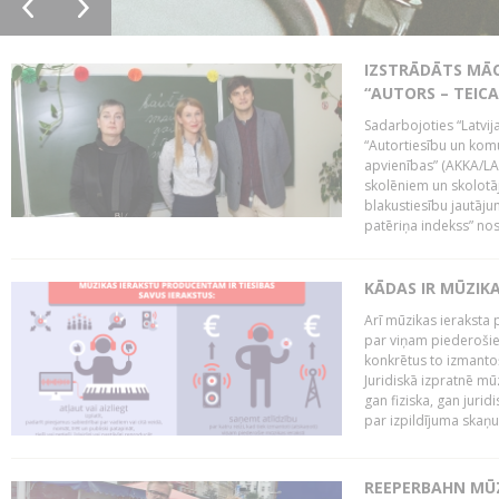
IZSTRĀDĀTS MĀC
“AUTORS – TEIC
Sadarbojoties “Latvij
“Autortiesību un komu
apvienības” (AKKA/LAA
skolēniem un skolotāji
blakustiesību jautāj
patēriņa indekss” nos
KĀDAS IR MŪZIK
Arī mūzikas ieraksta 
par viņam piederošiem
konkrētus to izmanto
Juridiskā izpratnē m
gan fiziska, gan jurid
par izpildījuma skaņu,
REEPERBAHN MŪZ