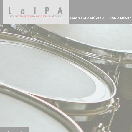
IZMANTOJU MŪZIKU
RADU MŪZIK