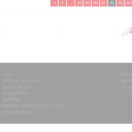
«
1
..
38
39
40
41
42
43
44
LAIPA
BIEDRĪ
ES IZMANTOJU MŪZIKU
MISAS 
ES RADU MŪZIKU
TEL. 6
AKTUALITĀTES
KONTAKTI
SĪKDATŅU IZMANTOŠANAS POLITIKA
DATU APSTRĀDE