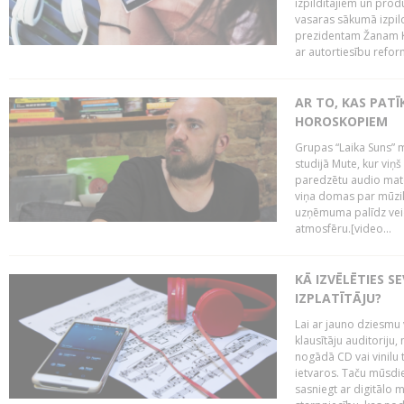
izpildītājiem un pro
vasaras sākumā izpild
prezidentam Žanam Kl
ar autortiesību reform
AR TO, KAS PATĪK
HOROSKOPIEM
Grupas “Laika Suns” m
studijā Mute, kur viņ
paredzētu audio mate
viņa domas par mūzik
uzņēmuma palīdz veid
atmosfēru.[video...
KĀ IZVĒLĒTIES S
IZPLATĪTĀJU?
Lai ar jauno dziesmu 
klausītāju auditoriju,
nogādā CD vai vinilu 
ietvaros. Taču mūsdi
sasniegt ar digitālo m