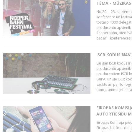
TĒMA - MŪZIKAS 
No 20. – 23. septemb
konference un festiv
tostarp 4000 delegātu 
producentu apvienība
Reeperbahn, piedāvā
bet arī konferences
ISCR KODUS NAV 
Lai gan ISCR kodus ir 
producentu apvienība"
producentiem ISCR ko
LaIPA, un šie ISCR kod
saukts arī par fonog
fonogrammu jeb ierak
EIROPAS KOMISI
AUTORTIESĪBU M
Eiropas Komisija pied
Eiropas kultūras daud