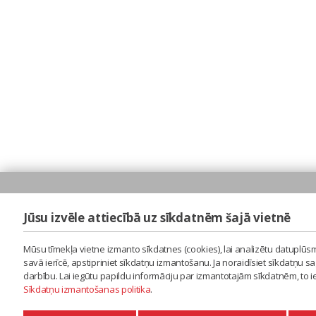
Jūsu izvēle attiecībā uz sīkdatnēm šajā vietnē
Mūsu tīmekļa vietne izmanto sīkdatnes (cookies), lai analizētu datuplūsm
savā ierīcē, apstipriniet sīkdatņu izmantošanu. Ja noraidīsiet sīkdatņu 
darbību. Lai iegūtu papildu informāciju par izmantotajām sīkdatnēm, to 
Sīkdatņu izmantošanas politika
.