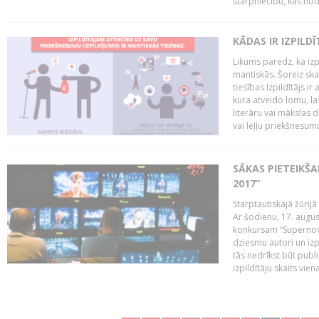
starpniecību, kas nodr
KĀDAS IR IZPILD
Likums paredz, ka izpi
mantiskās. Šoreiz ska
tiesības.Izpildītājs ir
kura atveido lomu, la
literāru vai mākslas 
vai leļļu priekšnesumu. 
SĀKAS PIETEIKŠ
2017”
Starptautiskajā žūrij
Ar šodienu, 17. augus
konkursam “Supernova
dziesmu autori un izp
tās nedrīkst būt publ
izpildītāju skaits vien