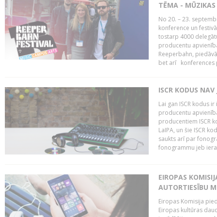
TĒMA - MŪZIKAS 
No 20. – 23. septemb
konference un festiv
tostarp 4000 delegātu 
producentu apvienība
Reeperbahn, piedāvā
bet arī konferences
ISCR KODUS NAV 
Lai gan ISCR kodus ir 
producentu apvienība"
producentiem ISCR ko
LaIPA, un šie ISCR kod
saukts arī par fonog
fonogrammu jeb ierak
EIROPAS KOMISI
AUTORTIESĪBU M
Eiropas Komisija pied
Eiropas kultūras daud