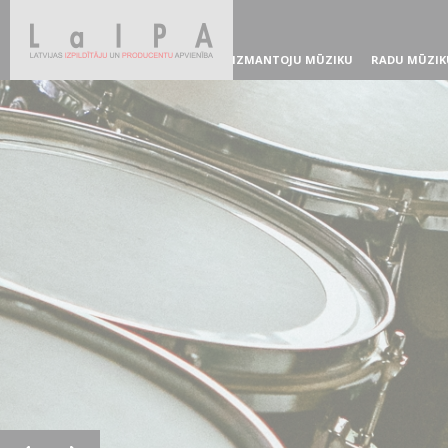
IZMANTOJU MŪZIKU
RADU MŪZIK