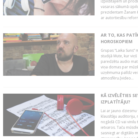
izpildītājiem un pro
vasaras sākumā izpild
prezidentam Žanam Kl
ar autortiesību reform
AR TO, KAS PATĪK
HOROSKOPIEM
Grupas “Laika Suns” m
studijā Mute, kur viņ
paredzētu audio mate
viņa domas par mūzik
uzņēmuma palīdz veid
atmosfēru.[video...
KĀ IZVĒLĒTIES S
IZPLATĪTĀJU?
Lai ar jauno dziesmu 
klausītāju auditoriju,
nogādā CD vai vinilu 
ietvaros. Taču mūsdi
sasniegt ar digitālo m