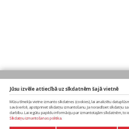
Jūsu izvēle attiecībā uz sīkdatnēm šajā vietnē
Mūsu tīmekļa vietne izmanto sīkdatnes (cookies), lai analizētu datuplūsm
savā ierīcē, apstipriniet sīkdatņu izmantošanu. Ja noraidīsiet sīkdatņu 
darbību. Lai iegūtu papildu informāciju par izmantotajām sīkdatnēm, to 
Sīkdatņu izmantošanas politika
.