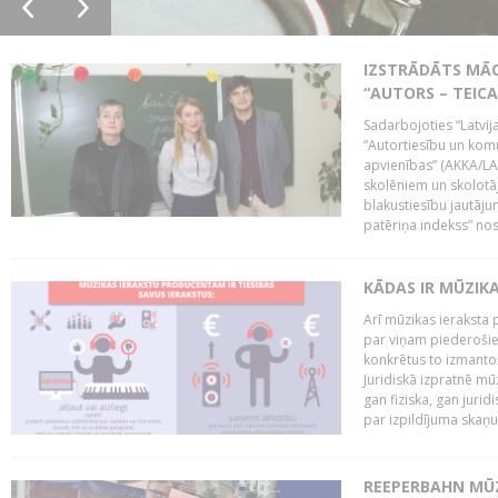
IZSTRĀDĀTS MĀC
“AUTORS – TEIC
Sadarbojoties “Latvij
“Autortiesību un komu
apvienības” (AKKA/LAA
skolēniem un skolotāji
blakustiesību jautāj
patēriņa indekss” nos
KĀDAS IR MŪZIK
Arī mūzikas ieraksta 
par viņam piederošiem
konkrētus to izmanto
Juridiskā izpratnē m
gan fiziska, gan jurid
par izpildījuma skaņu,
REEPERBAHN MŪZ