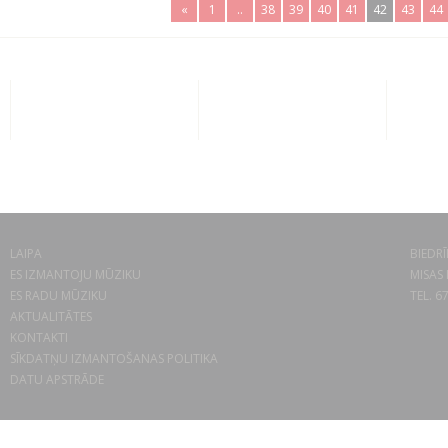
«
1
..
38
39
40
41
42
43
44
LAIPA
BIEDRĪ
ES IZMANTOJU MŪZIKU
MISAS 
ES RADU MŪZIKU
TEL. 6
AKTUALITĀTES
KONTAKTI
SĪKDATŅU IZMANTOŠANAS POLITIKA
DATU APSTRĀDE