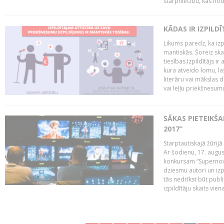
starpniecību, kas nodr
KĀDAS IR IZPILD
Likums paredz, ka izpi
mantiskās. Šoreiz ska
tiesības.Izpildītājs ir
kura atveido lomu, la
literāru vai mākslas 
vai leļļu priekšnesumu. 
SĀKAS PIETEIKŠ
2017”
Starptautiskajā žūrij
Ar šodienu, 17. augus
konkursam “Supernova
dziesmu autori un izp
tās nedrīkst būt publ
izpildītāju skaits vien