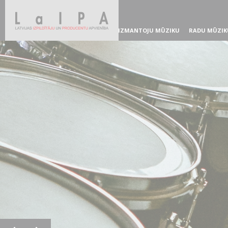
IZMANTOJU MŪZIKU
RADU MŪZIK