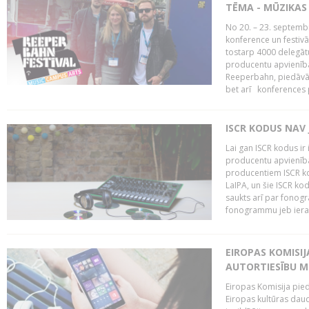
TĒMA - MŪZIKAS 
No 20. – 23. septemb
konference un festiv
tostarp 4000 delegātu 
producentu apvienība
Reeperbahn, piedāvā
bet arī konferences
ISCR KODUS NAV 
Lai gan ISCR kodus ir 
producentu apvienība"
producentiem ISCR ko
LaIPA, un šie ISCR kod
saukts arī par fonog
fonogrammu jeb ierak
EIROPAS KOMISI
AUTORTIESĪBU M
Eiropas Komisija pied
Eiropas kultūras daud