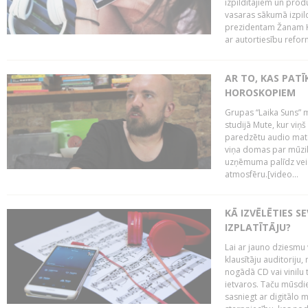
izpildītājiem un pro
vasaras sākumā izpild
prezidentam Žanam Kl
ar autortiesību reform
AR TO, KAS PATĪK
HOROSKOPIEM
Grupas “Laika Suns” m
studijā Mute, kur viņ
paredzētu audio mate
viņa domas par mūzik
uzņēmuma palīdz veid
atmosfēru.[video...
KĀ IZVĒLĒTIES S
IZPLATĪTĀJU?
Lai ar jauno dziesmu 
klausītāju auditoriju,
nogādā CD vai vinilu 
ietvaros. Taču mūsdi
sasniegt ar digitālo m