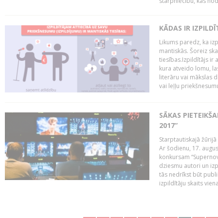
starpniecību, kas nodr
KĀDAS IR IZPILD
Likums paredz, ka izpi
mantiskās. Šoreiz ska
tiesības.Izpildītājs ir
kura atveido lomu, la
literāru vai mākslas 
vai leļļu priekšnesumu. 
SĀKAS PIETEIKŠ
2017”
Starptautiskajā žūrij
Ar šodienu, 17. augus
konkursam “Supernova
dziesmu autori un izp
tās nedrīkst būt publ
izpildītāju skaits vien