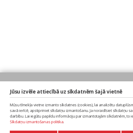
Jūsu izvēle attiecībā uz sīkdatnēm šajā vietnē
Mūsu tīmekļa vietne izmanto sīkdatnes (cookies), lai analizētu datuplūsm
savā ierīcē, apstipriniet sīkdatņu izmantošanu. Ja noraidīsiet sīkdatņu 
darbību. Lai iegūtu papildu informāciju par izmantotajām sīkdatnēm, to 
Sīkdatņu izmantošanas politika
.