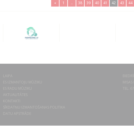
«
1
..
38
39
40
41
42
43
44
LAIPA
BIEDRĪ
ES IZMANTOJU MŪZIKU
MISAS 
ES RADU MŪZIKU
TEL. 6
AKTUALITĀTES
KONTAKTI
SĪKDATŅU IZMANTOŠANAS POLITIKA
DATU APSTRĀDE