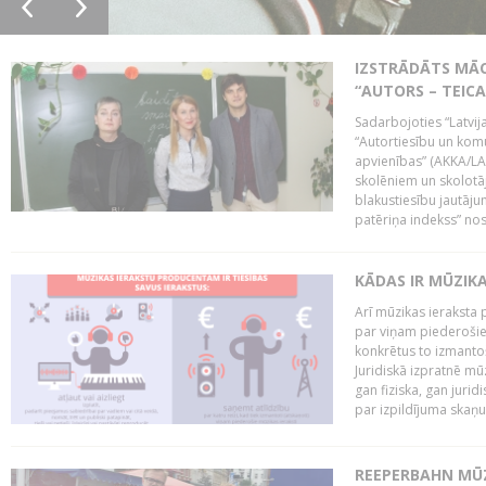
IZSTRĀDĀTS MĀC
“AUTORS – TEIC
Sadarbojoties “Latvij
“Autortiesību un komu
apvienības” (AKKA/LAA
skolēniem un skolotāji
blakustiesību jautāj
patēriņa indekss” nos
KĀDAS IR MŪZIK
Arī mūzikas ieraksta 
par viņam piederošiem
konkrētus to izmanto
Juridiskā izpratnē m
gan fiziska, gan jurid
par izpildījuma skaņu,
REEPERBAHN MŪZ