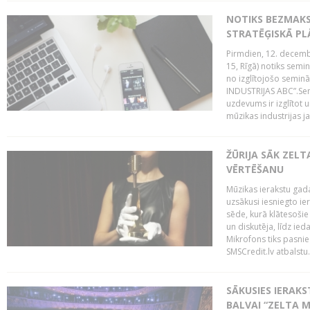
NOTIKS BEZMAK
STRATĒĢISKĀ P
Pirmdien, 12. decembr
15, Rīgā) notiks sem
no izglītojošo semin
INDUSTRIJAS ABC”.Sem
uzdevums ir izglītot
mūzikas industrijas j
ŽŪRIJA SĀK ZELT
VĒRTĒŠANU
Mūzikas ierakstu gada
uzsākusi iesniegto ie
sēde, kurā klātesošie 
un diskutēja, līdz ie
Mikrofons tiks pasnie
SMSCredit.lv atbalstu.
SĀKUSIES IERAK
BALVAI “ZELTA M