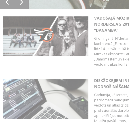
VADOŠAJĀ MŪZIK
NORDERSLAG 201
“DAGAMBA”
Groningenā, Nīderlan
konferencē „Eurosoni
līdz 14. janvārim, kā 
Mūzikas eksports” Lat
„Bandmaster” un ekl
veido mūzikas konfere
DISKŽOKEJIEM I
NODROŠINĀŠANAI
Gadumija, kā ierasts,
pārdomātu baudījumu
veidots un atlasīts d
profesionālās darbība
apmeklētājus nodoti
izklaižu pasākumos, s