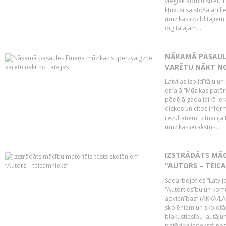
vieglāk administrēt. T
kļuvusi saistoša arī 
mūzikas izpildītājie
digitālajam...
NĀKAMĀ PASAULE
VARĒTU NĀKT NO
Latvijas Izpildītāju 
otrajā “Mūzikas patēr
pēdējā gada laikā ier
diskos un citos infor
rezultātiem, situācija 
mūzikas ierakstus...
IZSTRĀDĀTS MĀC
“AUTORS – TEIC
Sadarbojoties “Latvij
“Autortiesību un komu
apvienības” (AKKA/LAA
skolēniem un skolotāji
blakustiesību jautāj
patēriņa indekss” nos