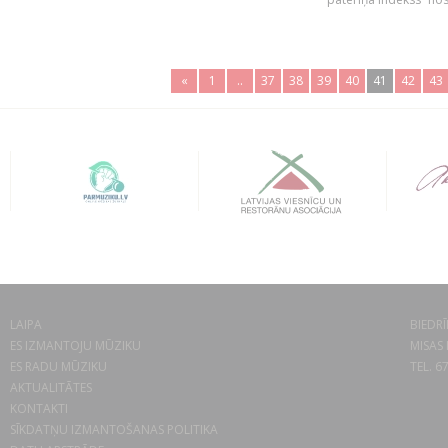
«
1
..
37
38
39
40
41
42
43
LAIPA
BIEDRĪ
ES IZMANTOJU MŪZIKU
MISAS 
ES RADU MŪZIKU
TEL. 6
AKTUALITĀTES
KONTAKTI
SĪKDATŅU IZMANTOŠANAS POLITIKA