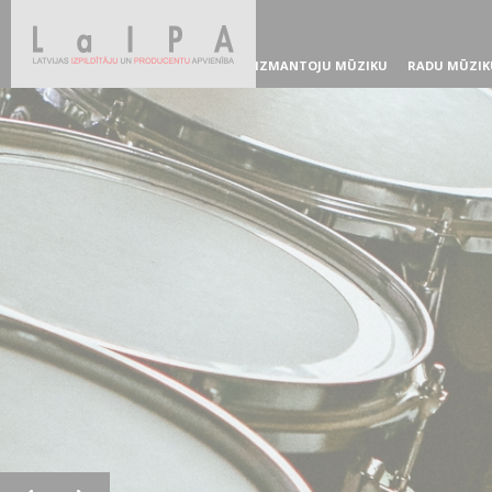
IZMANTOJU MŪZIKU
RADU MŪZIK