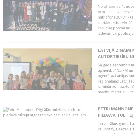
No otrdienas, 1. nove
producenti var iesnie
mikrofons 2016”, kas 
reizi.Ierakstus vērtēš
kas laika posmā no 2
izdevusi vai publicējus
LATVIJĀ ZINĀMI 
AUTORTIESĪBU U
Šā gada septembrī un 
apvienība” (LaIPA) un
aģentūra/ Latvijas Au
reģionālajās Latvijas 
semināros iepazīstinā
mācību materiālu - tes
PETRI MANNONEN
PIEDĀVĀ TŪLĪTĒJ
Jau vairākus gadus La
kā Spotify, Deezer, iT