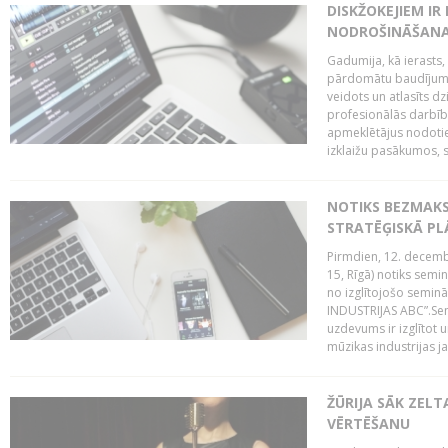
DISKŽOKEJIEM I
NODROŠINĀŠANAI
Gadumija, kā ierasts,
pārdomātu baudījumu
veidots un atlasīts d
profesionālās darbība
apmeklētājus nodoti
izklaižu pasākumos, s
NOTIKS BEZMAK
STRATĒĢISKĀ P
Pirmdien, 12. decembr
15, Rīgā) notiks sem
no izglītojošo semin
INDUSTRIJAS ABC”.Sem
uzdevums ir izglītot
mūzikas industrijas j
ŽŪRIJA SĀK ZELT
VĒRTĒŠANU