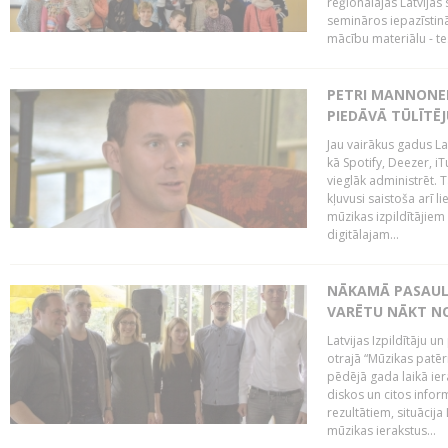
reģionālajās Latvijas 
semināros iepazīstinā
mācību materiālu - tes
PETRI MANNONEN
PIEDĀVĀ TŪLĪTĒJ
Jau vairākus gadus La
kā Spotify, Deezer, iT
vieglāk administrēt. T
kļuvusi saistoša arī 
mūzikas izpildītājie
digitālajam...
NĀKAMĀ PASAULE
VARĒTU NĀKT NO
Latvijas Izpildītāju 
otrajā “Mūzikas patēr
pēdējā gada laikā ier
diskos un citos infor
rezultātiem, situācija 
mūzikas ierakstus...