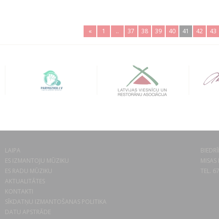
«
1
..
37
38
39
40
41
42
43
LAIPA
BIEDRĪ
ES IZMANTOJU MŪZIKU
MISAS 
ES RADU MŪZIKU
TEL. 6
AKTUALITĀTES
KONTAKTI
SĪKDATŅU IZMANTOŠANAS POLITIKA
DATU APSTRĀDE