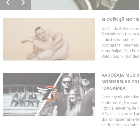
SLOVĒNIJĀ NOTI
No 1. līdz 3. februār
festivāls MENT, kura i
industrijas konferenc
Džonatans Ponemans (
kompānijas "Sub Pop 
Baldursson), Islandes
VADOŠAJĀ MŪZIK
NORDERSLAG 201
“DAGAMBA”
Groningenā, Nīderlan
konferencē „Eurosoni
līdz 14. janvārim, kā 
Mūzikas eksports” Lat
„Bandmaster” un ekl
veido mūzikas konfere