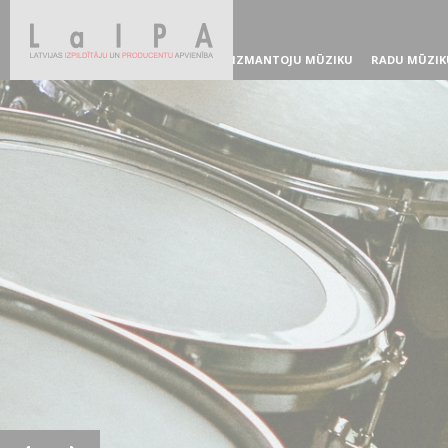
IZMANTOJU MŪZIKU
RADU MŪZIK