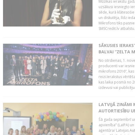
Mūzikas ierakstu gada
uzsākusi iesniegto ie
sēde, kurā klātesošie 
un diskutēja, līdz ie
Mikrofons tiks pasnie
SMSCredit.lv atbalstu.
SĀKUSIES IERAK
BALVAI “ZELTA M
No otrdienas, 1. nove
producenti var iesnie
mikrofons 2016”, kas 
reizi.Ierakstus vērtēš
kas laika posmā no 2
izdevusi vai publicējus
LATVIJĀ ZINĀMI 
AUTORTIESĪBU U
Šā gada septembrī un 
apvienība” (LaIPA) un
aģentūra/ Latvijas Au