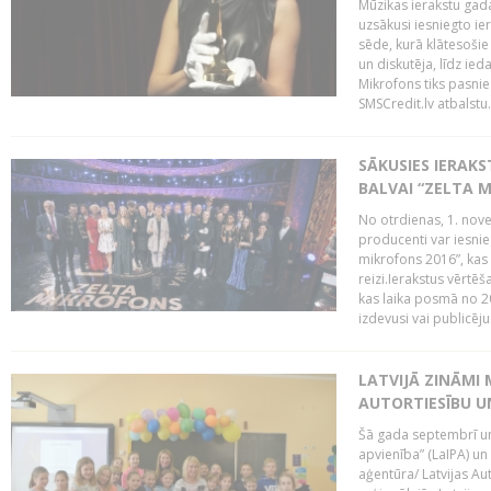
Mūzikas ierakstu gada
uzsākusi iesniegto ie
sēde, kurā klātesošie 
un diskutēja, līdz ie
Mikrofons tiks pasnie
SMSCredit.lv atbalstu.
SĀKUSIES IERAK
BALVAI “ZELTA M
No otrdienas, 1. nove
producenti var iesnie
mikrofons 2016”, kas 
reizi.Ierakstus vērtēš
kas laika posmā no 2
izdevusi vai publicējus
LATVIJĀ ZINĀMI 
AUTORTIESĪBU U
Šā gada septembrī un 
apvienība” (LaIPA) un
aģentūra/ Latvijas Au