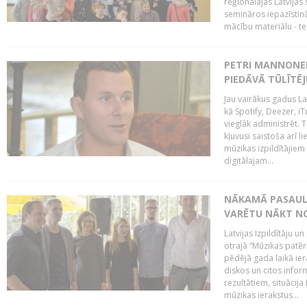
reģionālajās Latvijas 
semināros iepazīstinā
mācību materiālu - tes
PETRI MANNONEN
PIEDĀVĀ TŪLĪTĒJ
Jau vairākus gadus La
kā Spotify, Deezer, iT
vieglāk administrēt. T
kļuvusi saistoša arī 
mūzikas izpildītājie
digitālajam...
NĀKAMĀ PASAULE
VARĒTU NĀKT NO
Latvijas Izpildītāju 
otrajā “Mūzikas patēr
pēdējā gada laikā ier
diskos un citos infor
rezultātiem, situācija 
mūzikas ierakstus...