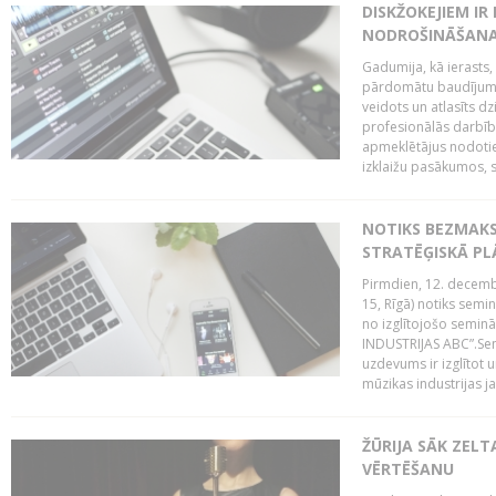
DISKŽOKEJIEM I
NODROŠINĀŠANAI
Gadumija, kā ierasts,
pārdomātu baudījumu
veidots un atlasīts d
profesionālās darbība
apmeklētājus nodoti
izklaižu pasākumos, s
NOTIKS BEZMAK
STRATĒĢISKĀ P
Pirmdien, 12. decembr
15, Rīgā) notiks sem
no izglītojošo semin
INDUSTRIJAS ABC”.Sem
uzdevums ir izglītot
mūzikas industrijas j
ŽŪRIJA SĀK ZELT
VĒRTĒŠANU