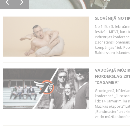
SLOVĒNIJĀ NOTI
No 1. līdz 3. februār
festivāls MENT, kura i
industrijas konferenc
Džonatans Ponemans (
kompānijas "Sub Pop 
Baldursson), Islandes
VADOŠAJĀ MŪZIK
NORDERSLAG 201
“DAGAMBA”
Groningenā, Nīderlan
konferencē „Eurosoni
līdz 14. janvārim, kā 
Mūzikas eksports” Lat
„Bandmaster” un ekl
veido mūzikas konfere