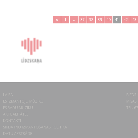
«
1
..
37
38
39
40
41
42
43
LAIPA
BIEDRĪ
ES IZMANTOJU MŪZIKU
MISAS 
ES RADU MŪZIKU
TEL. 6
AKTUALITĀTES
KONTAKTI
SĪKDATŅU IZMANTOŠANAS POLITIKA
DATU APSTRĀDE