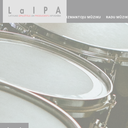
IZMANTOJU MŪZIKU
RADU MŪZIK