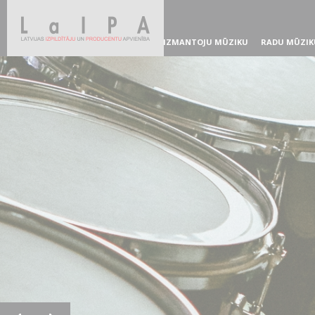
IZMANTOJU MŪZIKU
RADU MŪZIK