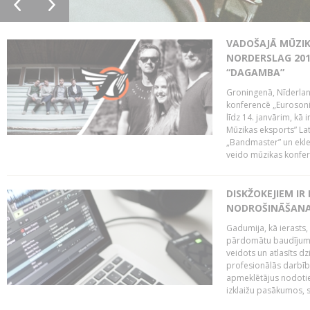
VADOŠAJĀ MŪZIK
NORDERSLAG 201
“DAGAMBA”
Groningenā, Nīderlan
konferencē „Eurosoni
līdz 14. janvārim, kā 
Mūzikas eksports” Lat
„Bandmaster” un ekl
veido mūzikas konfere
DISKŽOKEJIEM I
NODROŠINĀŠANAI
Gadumija, kā ierasts,
pārdomātu baudījumu
veidots un atlasīts d
profesionālās darbība
apmeklētājus nodoti
izklaižu pasākumos, s