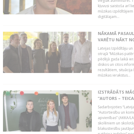
vieglāk administrēt. T
kļuvusi saistoša arī 
mūzikas izpildītājie
digitālajam...
NĀKAMĀ PASAULE
VARĒTU NĀKT NO
Latvijas Izpildītāju 
otrajā “Mūzikas patēr
pēdējā gada laikā ier
diskos un citos infor
rezultātiem, situācija 
mūzikas ierakstus...
IZSTRĀDĀTS MĀC
“AUTORS – TEIC
Sadarbojoties “Latvij
“Autortiesību un komu
apvienības” (AKKA/LAA
skolēniem un skolotāji
blakustiesību jautāj
patēriņa indekss” nos