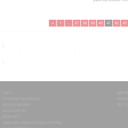
«
1
..
37
38
39
40
41
42
43
LAIPA
BIEDRĪ
ES IZMANTOJU MŪZIKU
MISAS 
ES RADU MŪZIKU
TEL. 6
AKTUALITĀTES
KONTAKTI
SĪKDATŅU IZMANTOŠANAS POLITIKA