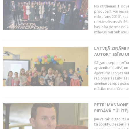
No otrdienas, 1. nove
producenti var iesnie
mikrofons 2016”, kas 
reizi.Ierakstus vērtēš
kas laika posmā no 2
izdevusi vai publicējus
LATVIJĀ ZINĀMI 
AUTORTIESĪBU U
Šā gada septembrī un 
apvienība” (LaIPA) un
aģentūra/ Latvijas Au
reģionālajās Latvijas 
semināros iepazīstinā
mācību materiālu - tes
PETRI MANNONEN
PIEDĀVĀ TŪLĪTĒJ
Jau vairākus gadus La
kā Spotify, Deezer, iT