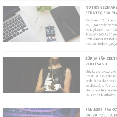
NOTIKS BEZMAK
STRATĒĢISKĀ P
Pirmdien, 12. decembr
15, Rīgā) notiks sem
no izglītojošo semin
INDUSTRIJAS ABC”.Sem
uzdevums ir izglītot
mūzikas industrijas j
ŽŪRIJA SĀK ZELT
VĒRTĒŠANU
Mūzikas ierakstu gada
uzsākusi iesniegto ie
sēde, kurā klātesošie 
un diskutēja, līdz ie
Mikrofons tiks pasnie
SMSCredit.lv atbalstu.
SĀKUSIES IERAK
BALVAI “ZELTA M