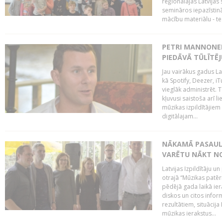
reģionālajās Latvijas 
semināros iepazīstinā
mācību materiālu - tes
PETRI MANNONEN
PIEDĀVĀ TŪLĪTĒJ
Jau vairākus gadus La
kā Spotify, Deezer, iT
vieglāk administrēt. T
kļuvusi saistoša arī 
mūzikas izpildītājie
digitālajam...
NĀKAMĀ PASAULE
VARĒTU NĀKT NO
Latvijas Izpildītāju 
otrajā “Mūzikas patēr
pēdējā gada laikā ier
diskos un citos infor
rezultātiem, situācija 
mūzikas ierakstus...