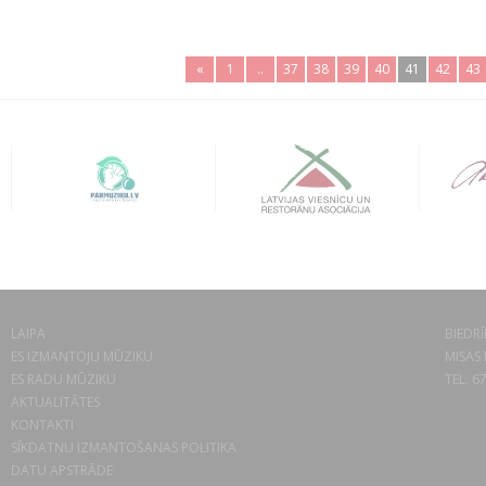
«
1
..
37
38
39
40
41
42
43
LAIPA
BIEDRĪ
ES IZMANTOJU MŪZIKU
MISAS 
ES RADU MŪZIKU
TEL. 6
AKTUALITĀTES
KONTAKTI
SĪKDATŅU IZMANTOŠANAS POLITIKA
DATU APSTRĀDE