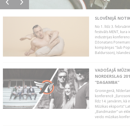
SLOVĒNIJĀ NOTI
No 1. līdz 3. februār
festivāls MENT, kura i
industrijas konferenc
Džonatans Ponemans (
kompānijas "Sub Pop 
Baldursson), Islandes
VADOŠAJĀ MŪZIK
NORDERSLAG 201
“DAGAMBA”
Groningenā, Nīderlan
konferencē „Eurosoni
līdz 14. janvārim, kā 
Mūzikas eksports” Lat
„Bandmaster” un ekl
veido mūzikas konfere