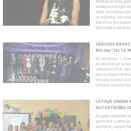
Mūzikas ierakstu gada
uzsākusi iesniegto ie
sēde, kurā klātesošie 
un diskutēja, līdz ie
Mikrofons tiks pasnie
SMSCredit.lv atbalstu.
SĀKUSIES IERAK
BALVAI “ZELTA M
No otrdienas, 1. nove
producenti var iesnie
mikrofons 2016”, kas 
reizi.Ierakstus vērtēš
kas laika posmā no 2
izdevusi vai publicējus
LATVIJĀ ZINĀMI 
AUTORTIESĪBU U
Šā gada septembrī un 
apvienība” (LaIPA) un
aģentūra/ Latvijas Au