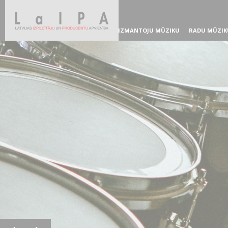
IZMANTOJU MŪZIKU
RADU MŪZIK