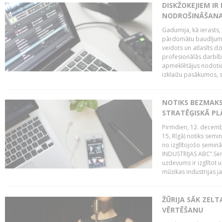
DISKŽOKEJIEM I
NODROŠINĀŠANAI
Gadumija, kā ierasts,
pārdomātu baudījumu
veidots un atlasīts d
profesionālās darbība
apmeklētājus nodoti
izklaižu pasākumos, s
NOTIKS BEZMAK
STRATĒĢISKĀ P
Pirmdien, 12. decembr
15, Rīgā) notiks sem
no izglītojošo semin
INDUSTRIJAS ABC”.Sem
uzdevums ir izglītot
mūzikas industrijas j
ŽŪRIJA SĀK ZELT
VĒRTĒŠANU