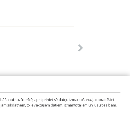
PVIENĪBA'
bāšanai savā ierīcē, apstipriniet sīkdatņu izmantošanu. Ja noraidīsiet
LAIPA.ORG
ajām sīkdatnēm, to ievāktajiem datiem, izmantotājiem un Jūsu tiesībām,