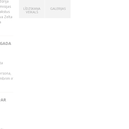
žūrija
misijas
LĪDZSKAŅA
GALERIJAS
rakstus
VEIKALS
va Zelta
a
 GADA
ta
persona,
mbrim ir
PAR