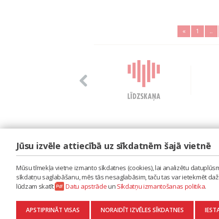
«
1
..
Jūsu izvēle attiecībā uz sīkdatnēm šajā vietnē
LAIPA
ES IZMANTOJU MŪZIKU
Mūsu tīmekļa vietne izmanto sīkdatnes (cookies), lai analizētu datuplūsmu
ES RADU MŪZIKU
sīkdatņu saglabāšanu, mēs tās nesaglabāsim, taču tas var ietekmēt dažu 
AKTUALITĀTES
lūdzam skatīt
Datu apstrāde
un
Sīkdatņu izmantošanas politika
.
KONTAKTI
SĪKDATŅU IZMANTOŠANAS POLITIKA
APSTIPRINĀT VISAS
NORAIDĪT IZVĒLES SĪKDATNES
IEST
DATU APSTRĀDE