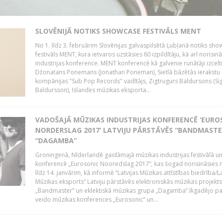
SLOVĒNIJĀ NOTIKS SHOWCASE FESTIVĀLS MENT
No 1. līdz 3. februārim Slovēnijas galvaspilsētā Ļubļanā notiks sh
festivāls MENT, kura ietvaros uzstāsies 60 izpildītāju, kā arī norisin
industrijas konference. MENT konferencē kā galvenie runātāji izcelt
Džonatans Ponemans (Jonathan Poneman), Sietlā bāzētās ierakstu
kompānijas "Sub Pop Records" vadītājs, Zigtrugurs Baldursons (Si
Baldursson), Islandes mūzikas eksporta...
VADOŠAJĀ MŪZIKAS INDUSTRIJAS KONFERENCĒ ‘EURO
NORDERSLAG 2017’ LATVIJU PĀRSTĀVĒS “BANDMASTE
“DAGAMBA”
Groningenā, Nīderlandē gaidāmajā mūzikas industrijas festivālā u
konferencē „Eurosonic Nooredslag 2017”, kas šogad norisināsies 
līdz 14. janvārim, kā informē “Latvijas Mūzikas attīstības biedrība/La
Mūzikas eksports” Latviju pārstāvēs elektroniskās mūzikas projekts
„Bandmaster” un eklektiskā mūzikas grupa „Dagamba”.Ikgadējo 
veido mūzikas konferences „Eurosonic” un...