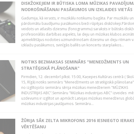
DISKŽOKEJIEM IR BŪTISKA LOMA MŪZIKAS PAVADĪJUM
NODROŠINĀŠANAI PASĀKUMOS UN IZKLAIDES VIETĀS
Gadumija, kā ierasts, ir muzikālu notikumu bagāta. Par muzikālu un
pārdomātu baudījumu pasākumos bieži rūpējas diskžokeji.Pārdo
veidots un atlasīts dziesmu (fonogrammu) saraksts ir būtisks diskž
profesionālās darbības aspekts, lai deju un mūzikas klubos aicināt
apmeklētājus nodoties uzmundrinošam dziesmu un deju ritmam v
izklaižu pasākumos, svinīgās ballēs un koncertu starplaikos...
NOTIKS BEZMAKSAS SEMINĀRS "MENEDŽMENTS UN
STRATĒĢISKĀ PLĀNOŠANA"
Pirmdien, 12. decembrī plkst. 15:00, Kaņepes Kultūras centrā ( Skol
15, Rīgā) notiks seminārs "Menedžments un stratēģiskā plānošana" 
no izglītojošo semināru sērija mūzikas menedžeriem "MŪZIKAS
INDUSTRIJAS ABC”.Semināru "Mūzikas industrijas ABC” izveides mē
uzdevums ir izglītot un apmācīt Latvijas mūzikas menedžerus glob
mūzikas industrijas jautājumos. Semināru...
ŽŪRIJA SĀK ZELTA MIKROFONS 2016 IESNIEGTO IERAK
VĒRTĒŠANU