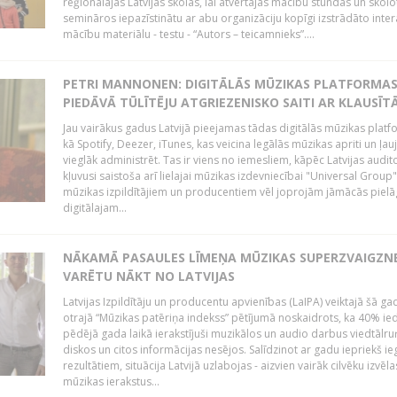
reģionālajās Latvijas skolās, lai atvērtajās mācību stundās un skolo
semināros iepazīstinātu ar abu organizāciju kopīgi izstrādāto inter
mācību materiālu - testu - “Autors – teicamnieks”....
PETRI MANNONEN: DIGITĀLĀS MŪZIKAS PLATFORMA
PIEDĀVĀ TŪLĪTĒJU ATGRIEZENISKO SAITI AR KLAUSĪT
Jau vairākus gadus Latvijā pieejamas tādas digitālās mūzikas platf
kā Spotify, Deezer, iTunes, kas veicina legālās mūzikas apriti un ļau
vieglāk administrēt. Tas ir viens no iemesliem, kāpēc Latvijas auditor
kļuvusi saistoša arī lielajai mūzikas izdevniecībai "Universal Grou
mūzikas izpildītājiem un producentiem vēl joprojām jāmācās pielā
digitālajam...
NĀKAMĀ PASAULES LĪMEŅA MŪZIKAS SUPERZVAIGZN
VARĒTU NĀKT NO LATVIJAS
Latvijas Izpildītāju un producentu apvienības (LaIPA) veiktajā šā ga
otrajā “Mūzikas patēriņa indekss” pētījumā noskaidrots, ka 40% ied
pēdējā gada laikā ierakstījuši muzikālos un audio darbus viedtālr
diskos un citos informācijas nesējos. Salīdzinot ar gadu iepriekš i
rezultātiem, situācija Latvijā uzlabojas - aizvien vairāk cilvēku izvēla
mūzikas ierakstus...