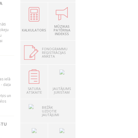
A
māti
MŪZIKAS
okeju
KALKULATORS
PATĒRIŅA
INDEKSS
u
ai
FONOGRAMMU
REĢISTRĀCIJAS
ANKETA
as ielā
- daļa
SATURA
JAUTĀJUMS
ATSKAITE
JURISTAM
rķis un
ālos
BIEŽĀK
UZDOTIE
JAUTĀJUMI
STU