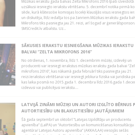
Mūzikas ierakstu gada balvas Zelta Mikrofons 2016 īpaši izveidotā 
uzsākusi iesniegto ierakstu vērtēšanu. 5. decembrī notika pirmā ko
sēde, kurā klātesošie komisijas locekļi klausījās visus iesniegtos ie
un diskutēja, līdz iedalīja tos pa žanriem.Mūzikas ierakstu gada bal
Mikrofons tiks pasniegta jau 21. reizi, arī šogad ar ģenerālsponsor
SMSCredit.lv atbalstu. Uz...
SĀKUSIES IERAKSTU IESNIEGŠANA MŪZIKAS IERAKSTU
BALVAI “ZELTA MIKROFONS 2016”
No otrdienas, 1. novembra, līdz 1. decembrim mūziķi, izdevēji un
producenti var iesniegt ierakstus mūzikas ierakstu gada balvai “Zel
mikrofons 2016”, kas nākamā gada februārī tiks pasniegta jau 21.
reizi.Ierakstus vērtēšanai var iesniegt jebkura fiziska vai juridiska 
kas laika posmā no 2015.gada 1. decembra līdz 2016.gada 1.dece
izdevusi vai publicējusi ierakstu....
LATVIJĀ ZINĀMI MŪZIĶI UN AUTORI IZGLĪTO BĒRNUS 
AUTORTIESĪBU UN BLAKUSTIESĪBU JAUTĀJUMIEM
Šā gada septembrī un oktobrī “Latvijas Izpildītāju un producentu
apvienība” (LaIPA) un “Autortiesību un komunicēšanas konsultāciju
aģentūra/ Latvijas Autoru apvienība” (AKKA/LAA) viesojās sešās