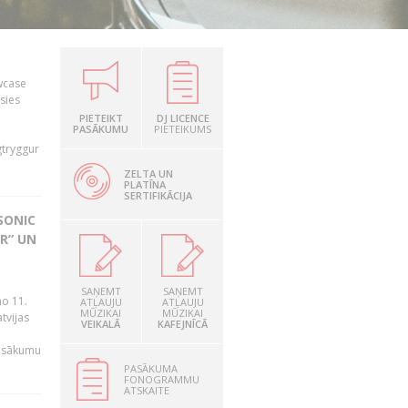
owcase
āsies
i
PIETEIKT
DJ LICENCE
PASĀKUMU
PIETEIKUMS
gtryggur
ZELTA UN
PLATĪNA
SERTIFIKĀCIJA
SONIC
R” UN
n
SAŅEMT
SAŅEMT
no 11.
ATĻAUJU
ATĻAUJU
MŪZIKAI
MŪZIKAI
tvijas
VEIKALĀ
KAFEJNĪCĀ
pasākumu
PASĀKUMA
FONOGRAMMU
ATSKAITE