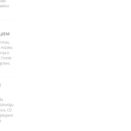
tāju
aktīvo
S
ĀJIEM
ormas,
j mūziku
ija ir
p".Tomēr
goties
E
da
zīvotāju
uņos, CD
egūtajiem
s