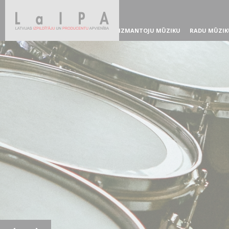
IZMANTOJU MŪZIKU
RADU MŪZIK