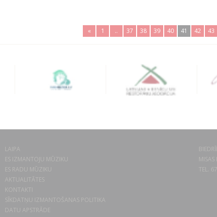
«
1
..
37
38
39
40
41
42
43
LAIPA
BIEDRĪ
ES IZMANTOJU MŪZIKU
MISAS 
ES RADU MŪZIKU
TEL. 6
AKTUALITĀTES
KONTAKTI
SĪKDATŅU IZMANTOŠANAS POLITIKA
DATU APSTRĀDE