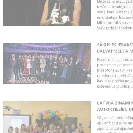
Mūzikas ierakstu gada
uzsākusi iesniegto ie
sēde, kurā klātesošie 
un diskutēja, līdz ie
Mikrofons tiks pasnie
SMSCredit.lv atbalstu.
SĀKUSIES IERAK
BALVAI “ZELTA M
No otrdienas, 1. nove
producenti var iesnie
mikrofons 2016”, kas 
reizi.Ierakstus vērtēš
kas laika posmā no 2
izdevusi vai publicējus
LATVIJĀ ZINĀMI 
AUTORTIESĪBU U
Šā gada septembrī un 
apvienība” (LaIPA) un
aģentūra/ Latvijas Au