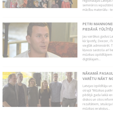
reģionālajās Latvijas 
semināros iepazīstinā
mācību materiālu - tes
PETRI MANNONEN
PIEDĀVĀ TŪLĪTĒJ
Jau vairākus gadus La
kā Spotify, Deezer, iT
vieglāk administrēt. T
kļuvusi saistoša arī 
mūzikas izpildītājie
digitālajam...
NĀKAMĀ PASAULE
VARĒTU NĀKT NO
Latvijas Izpildītāju 
otrajā “Mūzikas patēr
pēdējā gada laikā ier
diskos un citos infor
rezultātiem, situācija 
mūzikas ierakstus...