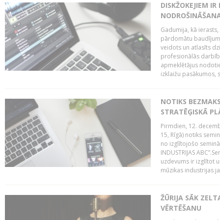
DISKŽOKEJIEM I
NODROŠINĀŠANAI
Gadumija, kā ierasts,
pārdomātu baudījumu
veidots un atlasīts d
profesionālās darbība
apmeklētājus nodoti
izklaižu pasākumos, s
NOTIKS BEZMAK
STRATĒĢISKĀ P
Pirmdien, 12. decembr
15, Rīgā) notiks sem
no izglītojošo semin
INDUSTRIJAS ABC”.Sem
uzdevums ir izglītot
mūzikas industrijas j
ŽŪRIJA SĀK ZELT
VĒRTĒŠANU