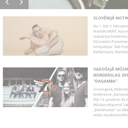
SLOVĒNIJĀ NOTI
No 1. līdz 3. februār
festivāls MENT, kura i
industrijas konferenc
Džonatans Ponemans (
kompānijas "Sub Pop 
Baldursson), Islandes
VADOŠAJĀ MŪZIK
NORDERSLAG 201
“DAGAMBA”
Groningenā, Nīderlan
konferencē „Eurosoni
līdz 14. janvārim, kā 
Mūzikas eksports” Lat
„Bandmaster” un ekl
veido mūzikas konfere