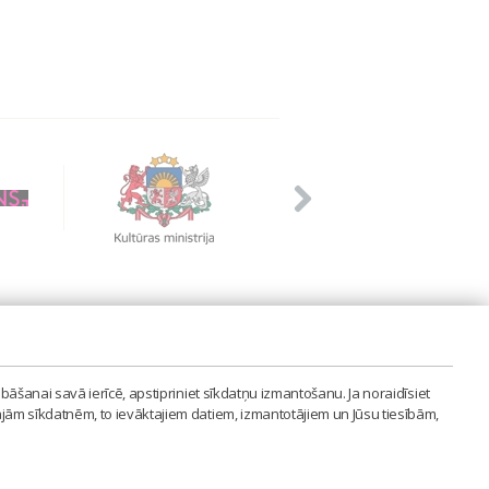
PVIENĪBA'
bāšanai savā ierīcē, apstipriniet sīkdatņu izmantošanu. Ja noraidīsiet
LAIPA.ORG
ajām sīkdatnēm, to ievāktajiem datiem, izmantotājiem un Jūsu tiesībām,