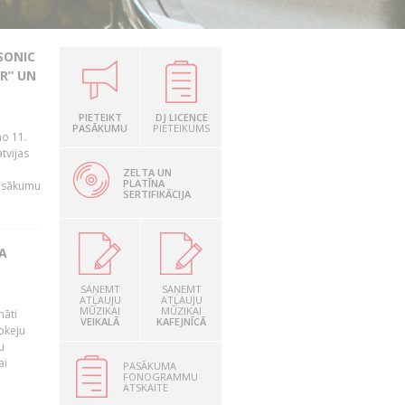
SONIC
R” UN
PIETEIKT
DJ LICENCE
n
PASĀKUMU
PIETEIKUMS
no 11.
tvijas
ZELTA UN
PLATĪNA
pasākumu
SERTIFIKĀCIJA
A
SAŅEMT
SAŅEMT
ATĻAUJU
ATĻAUJU
MŪZIKAI
MŪZIKAI
māti
VEIKALĀ
KAFEJNĪCĀ
okeju
u
ai
PASĀKUMA
FONOGRAMMU
ATSKAITE