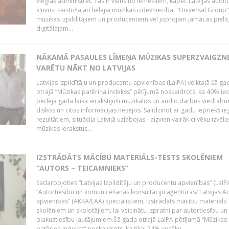
vieglāk administrēt. Tas ir viens no iemesliem, kāpēc Latvijas auditor
kļuvusi saistoša arī lielajai mūzikas izdevniecībai "Universal Grou
mūzikas izpildītājiem un producentiem vēl joprojām jāmācās pielā
digitālajam...
NĀKAMĀ PASAULES LĪMEŅA MŪZIKAS SUPERZVAIGZN
VARĒTU NĀKT NO LATVIJAS
Latvijas Izpildītāju un producentu apvienības (LaIPA) veiktajā šā ga
otrajā “Mūzikas patēriņa indekss” pētījumā noskaidrots, ka 40% ied
pēdējā gada laikā ierakstījuši muzikālos un audio darbus viedtālr
diskos un citos informācijas nesējos. Salīdzinot ar gadu iepriekš i
rezultātiem, situācija Latvijā uzlabojas - aizvien vairāk cilvēku izvēla
mūzikas ierakstus...
IZSTRĀDĀTS MĀCĪBU MATERIĀLS-TESTS SKOLĒNIEM
“AUTORS – TEICAMNIEKS”
Sadarbojoties “Latvijas Izpildītāju un producentu apvienības” (LaIP
“Autortiesību un komunicēšanas konsultāciju aģentūras/ Latvijas A
apvienības” (AKKA/LAA) speciālistiem, izstrādāts mācību materiāls
skolēniem un skolotājiem, lai veicinātu izpratni par autortiesību un
blakustiesību jautājumiem.Šā gada otrajā LaIPA pētījumā “Mūzikas
patēriņa indekss” noskaidrots, ka tikai 24% vecāku...