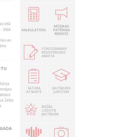
as ielā
MŪZIKAS
- daļa
KALKULATORS
PATĒRIŅA
INDEKSS
rķis un
ālos
FONOGRAMMU
REĢISTRĀCIJAS
ANKETA
STU
žūrija
SATURA
JAUTĀJUMS
misijas
ATSKAITE
JURISTAM
rakstus
va Zelta
a
BIEŽĀK
UZDOTIE
JAUTĀJUMI
 GADA