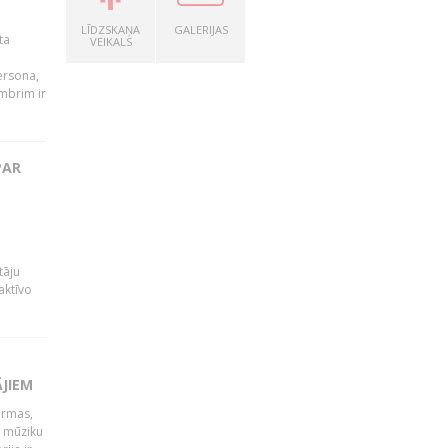
LĪDZSKAŅA
GALERIJAS
ta
VEIKALS
persona,
mbrim ir
PAR
tāju
aktīvo
S
ĀJIEM
ormas,
j mūziku