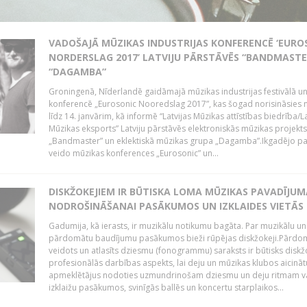
VADOŠAJĀ MŪZIKAS INDUSTRIJAS KONFERENCĒ ‘EURO
NORDERSLAG 2017’ LATVIJU PĀRSTĀVĒS “BANDMASTE
“DAGAMBA”
Groningenā, Nīderlandē gaidāmajā mūzikas industrijas festivālā u
konferencē „Eurosonic Nooredslag 2017”, kas šogad norisināsies 
līdz 14. janvārim, kā informē “Latvijas Mūzikas attīstības biedrība/La
Mūzikas eksports” Latviju pārstāvēs elektroniskās mūzikas projekts
„Bandmaster” un eklektiskā mūzikas grupa „Dagamba”.Ikgadējo 
veido mūzikas konferences „Eurosonic” un...
DISKŽOKEJIEM IR BŪTISKA LOMA MŪZIKAS PAVADĪJUM
NODROŠINĀŠANAI PASĀKUMOS UN IZKLAIDES VIETĀS
Gadumija, kā ierasts, ir muzikālu notikumu bagāta. Par muzikālu un
pārdomātu baudījumu pasākumos bieži rūpējas diskžokeji.Pārdo
veidots un atlasīts dziesmu (fonogrammu) saraksts ir būtisks diskž
profesionālās darbības aspekts, lai deju un mūzikas klubos aicināt
apmeklētājus nodoties uzmundrinošam dziesmu un deju ritmam v
izklaižu pasākumos, svinīgās ballēs un koncertu starplaikos...