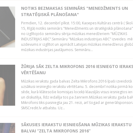
NOTIKS BEZMAKSAS SEMINĀRS "MENEDŽMENTS UN
STRATĒĢISKĀ PLĀNOŠANA"
Pirmdien, 12. decembrī plkst. 15:00, Kaņepes Kultūras centrā ( Skol
15, Rīgā) notiks seminārs "Menedžments un stratēģiskā plānošana" 
no izglītojošo semināru sērija mūzikas menedžeriem "MŪZIKAS
INDUSTRIJAS ABC”.Semināru "Mūzikas industrijas ABC” izveides mē
uzdevums ir izglītot un apmācīt Latvijas mūzikas menedžerus glob
mūzikas industrijas jautājumos. Semināru...
ŽŪRIJA SĀK ZELTA MIKROFONS 2016 IESNIEGTO IERAK
VĒRTĒŠANU
Mūzikas ierakstu gada balvas Zelta Mikrofons 2016 īpaši izveidotā 
uzsākusi iesniegto ierakstu vērtēšanu. 5. decembrī notika pirmā ko
sēde, kurā klātesošie komisijas locekļi klausījās visus iesniegtos ie
un diskutēja, līdz iedalīja tos pa žanriem.Mūzikas ierakstu gada bal
Mikrofons tiks pasniegta jau 21. reizi, arī šogad ar ģenerālsponsor
SMSCredit.lv atbalstu. Uz...
SĀKUSIES IERAKSTU IESNIEGŠANA MŪZIKAS IERAKSTU
BALVAI “ZELTA MIKROFONS 2016”