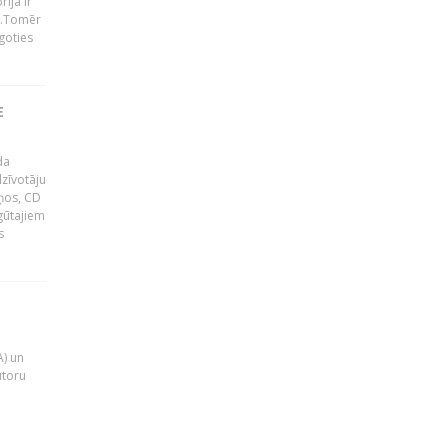
ija ir
p".Tomēr
goties
E
da
zīvotāju
uņos, CD
egūtajiem
s
A) un
utoru