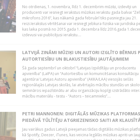
No otrdienas, 1. novembra, līdz 1. decembrim mūziķi, izdevēji un
producenti var iesniegt ierakstus mūzikas ierakstu gada balvai “Zel
mikrofons 2016”, kas nākamā gada februārī tiks pasniegta jau 21.
reizi.Ierakstus vērtēšanai var iesniegt jebkura fiziska vai juridiska 
kas laika posmā no 2015.gada 1. decembra līdz 2016.gada 1.dece
izdevusi vai publicējusi ierakstu....
LATVIJĀ ZINĀMI MŪZIĶI UN AUTORI IZGLĪTO BĒRNUS 
AUTORTIESĪBU UN BLAKUSTIESĪBU JAUTĀJUMIEM
Šā gada septembrī un oktobrī “Latvijas Izpildītāju un producentu
apvienība” (LaIPA) un “Autortiesību un komunicēšanas konsultāciju
aģentūra/ Latvijas Autoru apvienība” (AKKA/LAA) viesojās sešās
reģionālajās Latvijas skolās, lai atvērtajās mācību stundās un skolo
semināros iepazīstinātu ar abu organizāciju kopīgi izstrādāto inter
mācību materiālu - testu - “Autors – teicamnieks”....
PETRI MANNONEN: DIGITĀLĀS MŪZIKAS PLATFORMA
PIEDĀVĀ TŪLĪTĒJU ATGRIEZENISKO SAITI AR KLAUSĪT
Jau vairākus gadus Latvijā pieejamas tādas digitālās mūzikas platf
kā Spotify, Deezer, iTunes, kas veicina legālās mūzikas apriti un ļau