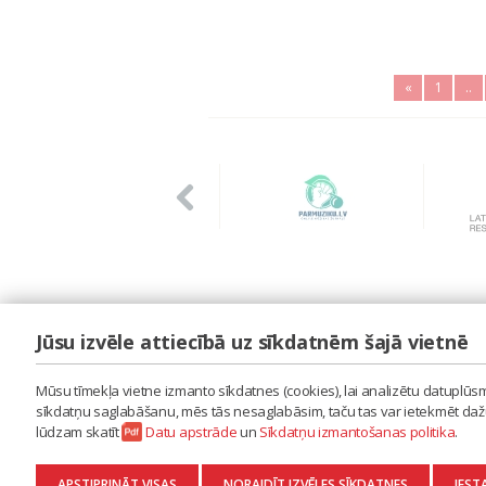
«
1
..
Jūsu izvēle attiecībā uz sīkdatnēm šajā vietnē
LAIPA
ES IZMANTOJU MŪZIKU
Mūsu tīmekļa vietne izmanto sīkdatnes (cookies), lai analizētu datuplūsmu
ES RADU MŪZIKU
sīkdatņu saglabāšanu, mēs tās nesaglabāsim, taču tas var ietekmēt dažu 
AKTUALITĀTES
lūdzam skatīt
Datu apstrāde
un
Sīkdatņu izmantošanas politika
.
KONTAKTI
SĪKDATŅU IZMANTOŠANAS POLITIKA
APSTIPRINĀT VISAS
NORAIDĪT IZVĒLES SĪKDATNES
IEST