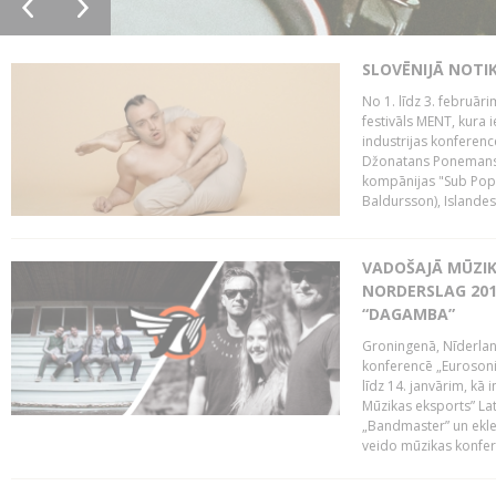
SLOVĒNIJĀ NOTI
No 1. līdz 3. februār
festivāls MENT, kura i
industrijas konferenc
Džonatans Ponemans (
kompānijas "Sub Pop 
Baldursson), Islandes
VADOŠAJĀ MŪZIK
NORDERSLAG 201
“DAGAMBA”
Groningenā, Nīderlan
konferencē „Eurosoni
līdz 14. janvārim, kā 
Mūzikas eksports” Lat
„Bandmaster” un ekl
veido mūzikas konfere