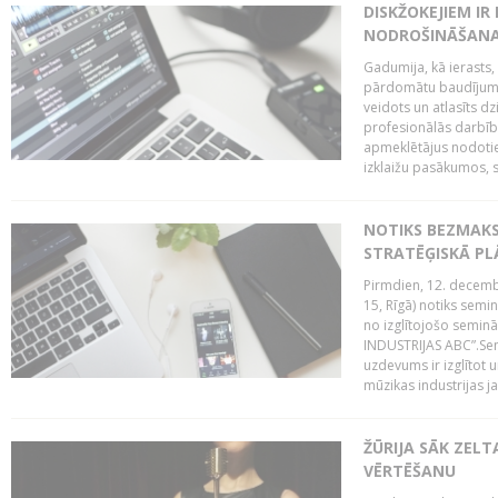
DISKŽOKEJIEM I
NODROŠINĀŠANAI
Gadumija, kā ierasts,
pārdomātu baudījumu
veidots un atlasīts d
profesionālās darbība
apmeklētājus nodoti
izklaižu pasākumos, s
NOTIKS BEZMAK
STRATĒĢISKĀ P
Pirmdien, 12. decembr
15, Rīgā) notiks sem
no izglītojošo semin
INDUSTRIJAS ABC”.Sem
uzdevums ir izglītot
mūzikas industrijas j
ŽŪRIJA SĀK ZELT
VĒRTĒŠANU