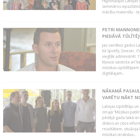
reģionālajās Latvijas 
semināros iepazīstinā
mācību materiālu - tes
PETRI MANNONEN
PIEDĀVĀ TŪLĪTĒJ
Jau vairākus gadus La
kā Spotify, Deezer, iT
vieglāk administrēt. T
kļuvusi saistoša arī 
mūzikas izpildītājie
digitālajam...
NĀKAMĀ PASAULE
VARĒTU NĀKT NO
Latvijas Izpildītāju 
otrajā “Mūzikas patēr
pēdējā gada laikā ier
diskos un citos infor
rezultātiem, situācija 
mūzikas ierakstus...