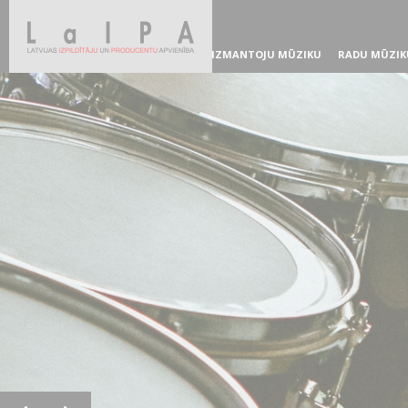
IZMANTOJU MŪZIKU
RADU MŪZIK