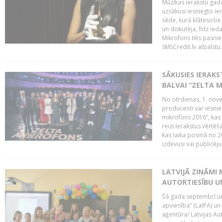
Mūzikas ierakstu gada
uzsākusi iesniegto ie
sēde, kurā klātesošie 
un diskutēja, līdz ie
Mikrofons tiks pasnie
SMSCredit.lv atbalstu.
SĀKUSIES IERAK
BALVAI “ZELTA M
No otrdienas, 1. nove
producenti var iesnie
mikrofons 2016”, kas 
reizi.Ierakstus vērtēš
kas laika posmā no 2
izdevusi vai publicējus
LATVIJĀ ZINĀMI 
AUTORTIESĪBU U
Šā gada septembrī un 
apvienība” (LaIPA) un
aģentūra/ Latvijas Au