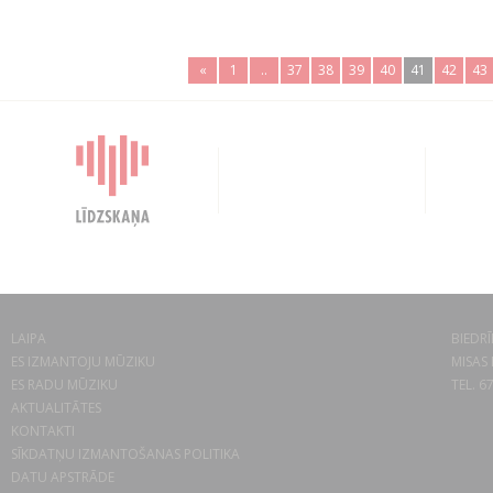
«
1
..
37
38
39
40
41
42
43
LAIPA
BIEDRĪ
ES IZMANTOJU MŪZIKU
MISAS 
ES RADU MŪZIKU
TEL. 6
AKTUALITĀTES
KONTAKTI
SĪKDATŅU IZMANTOŠANAS POLITIKA
DATU APSTRĀDE