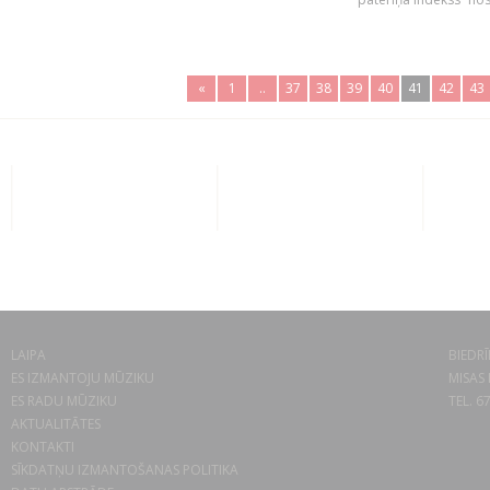
«
1
..
37
38
39
40
41
42
43
LAIPA
BIEDRĪ
ES IZMANTOJU MŪZIKU
MISAS 
ES RADU MŪZIKU
TEL. 6
AKTUALITĀTES
KONTAKTI
SĪKDATŅU IZMANTOŠANAS POLITIKA