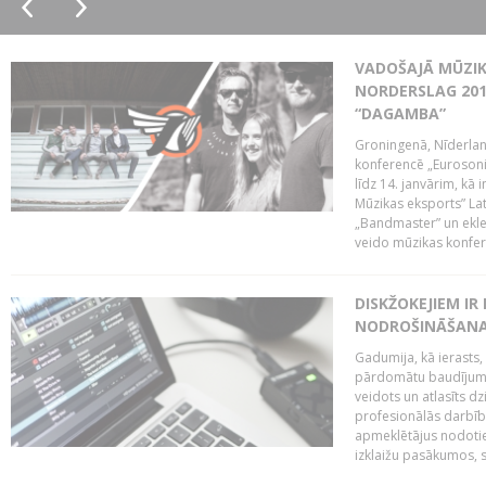
VADOŠAJĀ MŪZIK
NORDERSLAG 201
“DAGAMBA”
Groningenā, Nīderlan
konferencē „Eurosoni
līdz 14. janvārim, kā 
Mūzikas eksports” Lat
„Bandmaster” un ekl
veido mūzikas konfere
DISKŽOKEJIEM I
NODROŠINĀŠANAI
Gadumija, kā ierasts,
pārdomātu baudījumu
veidots un atlasīts d
profesionālās darbība
apmeklētājus nodoti
izklaižu pasākumos, s