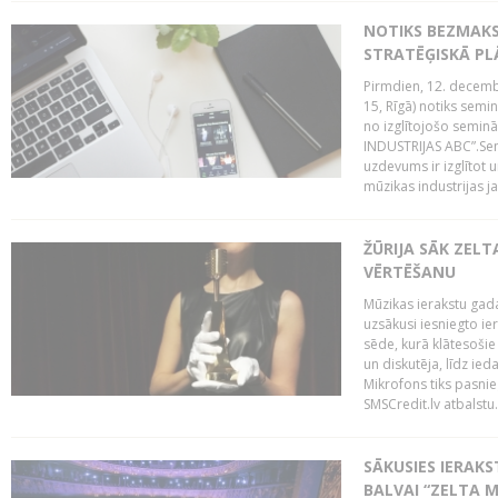
NOTIKS BEZMAK
STRATĒĢISKĀ P
Pirmdien, 12. decembr
15, Rīgā) notiks sem
no izglītojošo semin
INDUSTRIJAS ABC”.Sem
uzdevums ir izglītot
mūzikas industrijas j
ŽŪRIJA SĀK ZELT
VĒRTĒŠANU
Mūzikas ierakstu gada
uzsākusi iesniegto ie
sēde, kurā klātesošie 
un diskutēja, līdz ie
Mikrofons tiks pasnie
SMSCredit.lv atbalstu.
SĀKUSIES IERAK
BALVAI “ZELTA M