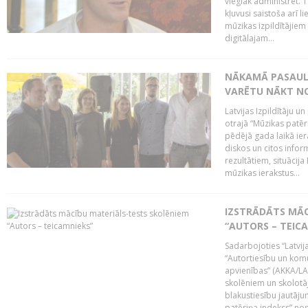
vieglāk administrēt. T
kļuvusi saistoša arī 
mūzikas izpildītājie
digitālajam...
NĀKAMĀ PASAULE
VARĒTU NĀKT NO
Latvijas Izpildītāju 
otrajā “Mūzikas patēr
pēdējā gada laikā ier
diskos un citos infor
rezultātiem, situācija 
mūzikas ierakstus...
IZSTRĀDĀTS MĀC
“AUTORS – TEIC
Sadarbojoties “Latvij
“Autortiesību un komu
apvienības” (AKKA/LAA
skolēniem un skolotāji
blakustiesību jautāj
patēriņa indekss” nos