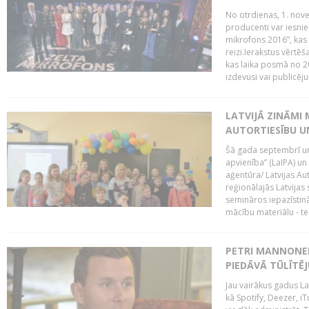
No otrdienas, 1. nove
producenti var iesnie
mikrofons 2016”, kas 
reizi.Ierakstus vērtēš
kas laika posmā no 2
izdevusi vai publicējus
LATVIJĀ ZINĀMI 
AUTORTIESĪBU U
Šā gada septembrī un 
apvienība” (LaIPA) un
aģentūra/ Latvijas Au
reģionālajās Latvijas 
semināros iepazīstinā
mācību materiālu - tes
PETRI MANNONEN
PIEDĀVĀ TŪLĪTĒJ
Jau vairākus gadus La
kā Spotify, Deezer, iT