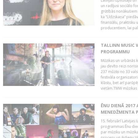
Latvijas Izpildītāju u
un radījusi sociālo fo
grūtībās nonākušiem m
ka “Līdzskaņa” piedāv
finansiālu, praktisku
producentiem, lai palī
TALLINN MUSIC 
PROGRAMMU
Mūzikas un urbānās ku
jau devīto reizi norisi
237 mūziķi no 33 val
festivāla organizator
klāstu, bet arī parūp
vietām.TMW mūzikas 
ĒNU DIENĀ 2017 
MENEDŽMENTA PR
15. februārī Latvijas 
programmas Ēnu diena
par mūziku un mūzikas
procesu un ikdienu.V