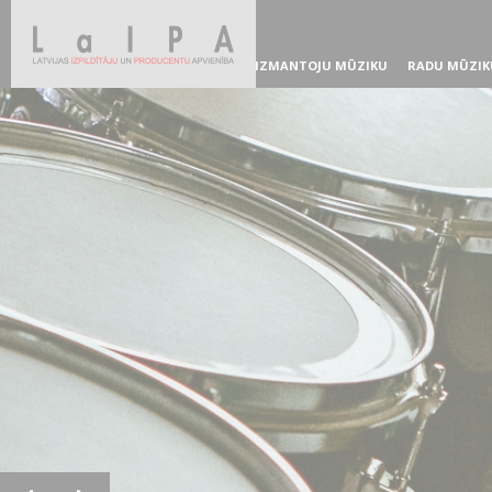
IZMANTOJU MŪZIKU
RADU MŪZIK