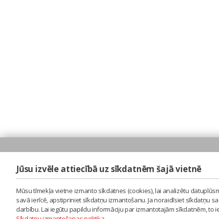
Jūsu izvēle attiecībā uz sīkdatnēm šajā vietnē
Mūsu tīmekļa vietne izmanto sīkdatnes (cookies), lai analizētu datuplūsm
savā ierīcē, apstipriniet sīkdatņu izmantošanu. Ja noraidīsiet sīkdatņu 
darbību. Lai iegūtu papildu informāciju par izmantotajām sīkdatnēm, to 
Sīkdatņu izmantošanas politika
.