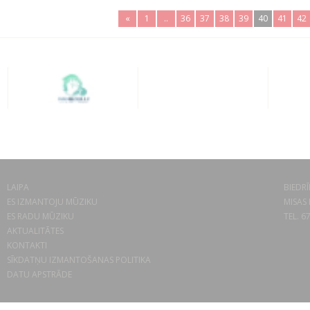
«
1
..
36
37
38
39
40
41
42
LAIPA
BIEDRĪ
ES IZMANTOJU MŪZIKU
MISAS 
ES RADU MŪZIKU
TEL. 6
AKTUALITĀTES
KONTAKTI
SĪKDATŅU IZMANTOŠANAS POLITIKA
DATU APSTRĀDE