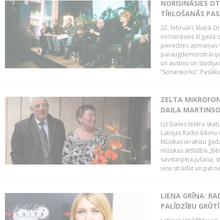
NORISINĀSIES O
TĪKLOŠANĀS PA
22. februārī, klubā On
norisināsies šī gada o
pieredzes apmaiņas va
paraugdemonstrācijas
un austiņu un studija
“Sonarworks”. Pasāku
ZELTA MIKROFON
DAILA MARTINS
Uz Dailes teātra skat
Latvijas Radio bērnu
Mūzikas ierakstu gad
mūzikas attīstībā.„Bēr
savstarpēja jušana, st
viņu strādāt un pat ne
LIENA GRĪNA: RA
PALĪDZĪBU GRŪT