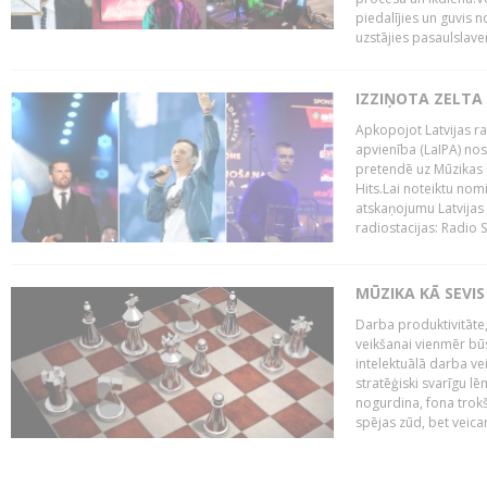
piedalījies un guvis 
uzstājies pasaulslaven
IZZIŅOTA ZELTA
Apkopojot Latvijas rad
apvienība (LaIPA) nos
pretendē uz Mūzikas 
Hits.Lai noteiktu no
atskaņojumu Latvijas 
radiostacijas: Radio S
MŪZIKA KĀ SEVIS
Darba produktivitāte
veikšanai vienmēr būs
intelektuālā darba ve
stratēģiski svarīgu 
nogurdina, fona trok
spējas zūd, bet veic