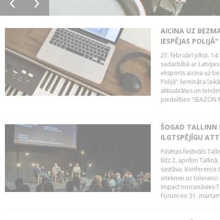
AICINA UZ BEZM
IESPĒJAS POLIJĀ"
27. februārī plkst. 14:
sadarbībā ar Latvijas
eksports aicina uz b
Polijā".Semināra laik
aktualitātes un tende
piedalīties "SEAZON M
ŠOGAD TALLINN 
ILGTSPĒJĪGU AT
Pilsētas festivāls Ta
līdz 2. aprīlim Talli
sastāvu. Konference 
ietekmei uz toleranci
Impact norisināsies T
Forum no 31. martam l