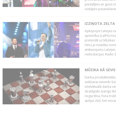
piedalījies un guvis 
uzstājies pasaulslaven
IZZIŅOTA ZELTA
Apkopojot Latvijas rad
apvienība (LaIPA) nos
pretendē uz Mūzikas 
Hits.Lai noteiktu no
atskaņojumu Latvijas 
radiostacijas: Radio S
MŪZIKA KĀ SEVIS
Darba produktivitāte
veikšanai vienmēr būs
intelektuālā darba ve
stratēģiski svarīgu 
nogurdina, fona trok
spējas zūd, bet veic