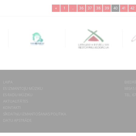
«
1
..
36
37
38
39
40
41
42
LAIPA
BIEDRĪ
ES IZMANTOJU MŪZIKU
MISAS 
ES RADU MŪZIKU
TEL. 6
AKTUALITĀTES
KONTAKTI
SĪKDATŅU IZMANTOŠANAS POLITIKA
DATU APSTRĀDE