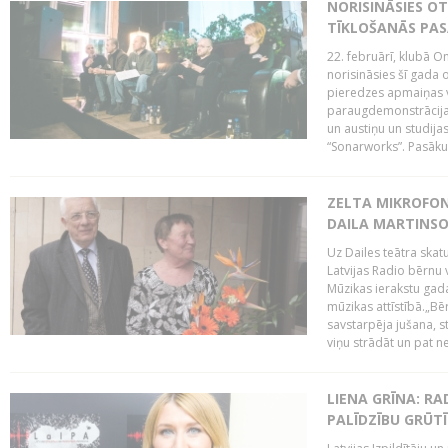
NORISINĀSIES O
TĪKLOŠANĀS PA
22. februārī, klubā On
norisināsies šī gada o
pieredzes apmaiņas va
paraugdemonstrācijas
un austiņu un studija
“Sonarworks”. Pasāku
ZELTA MIKROFON
DAILA MARTINS
Uz Dailes teātra skat
Latvijas Radio bērnu
Mūzikas ierakstu gad
mūzikas attīstībā.„Bēr
savstarpēja jušana, st
viņu strādāt un pat ne
LIENA GRĪNA: RA
PALĪDZĪBU GRŪT