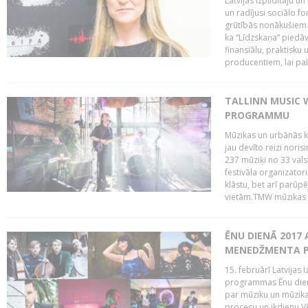
Latvijas Izpildītāju u
un radījusi sociālo fo
grūtībās nonākušiem m
ka “Līdzskaņa” piedāv
finansiālu, praktisku
producentiem, lai palī
TALLINN MUSIC 
PROGRAMMU
Mūzikas un urbānās ku
jau devīto reizi norisi
237 mūziķi no 33 val
festivāla organizator
klāstu, bet arī parūp
vietām.TMW mūzikas 
ĒNU DIENĀ 2017 
MENEDŽMENTA PR
15. februārī Latvijas 
programmas Ēnu diena
par mūziku un mūzikas
procesu un ikdienu.V