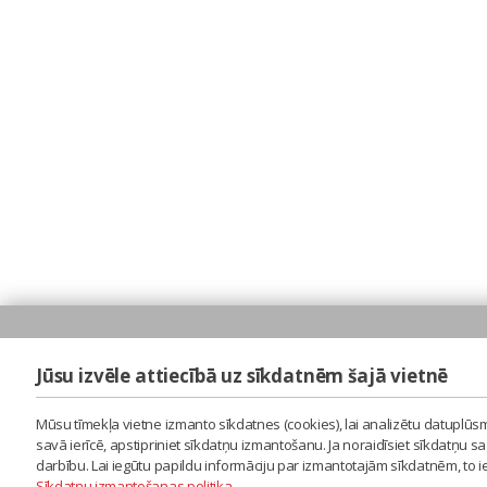
Jūsu izvēle attiecībā uz sīkdatnēm šajā vietnē
Mūsu tīmekļa vietne izmanto sīkdatnes (cookies), lai analizētu datuplūsm
savā ierīcē, apstipriniet sīkdatņu izmantošanu. Ja noraidīsiet sīkdatņu 
darbību. Lai iegūtu papildu informāciju par izmantotajām sīkdatnēm, to 
Sīkdatņu izmantošanas politika
.