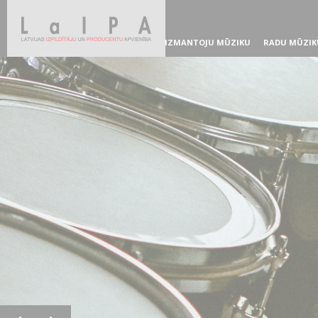
IZMANTOJU MŪZIKU
RADU MŪZIK