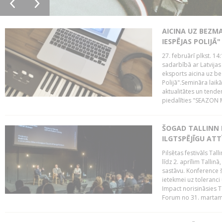
AICINA UZ BEZM
IESPĒJAS POLIJĀ"
27. februārī plkst. 14:
sadarbībā ar Latvijas
eksports aicina uz b
Polijā".Semināra laik
aktualitātes un tende
piedalīties "SEAZON M
ŠOGAD TALLINN 
ILGTSPĒJĪGU AT
Pilsētas festivāls Ta
līdz 2. aprīlim Talli
sastāvu. Konference 
ietekmei uz toleranci
Impact norisināsies T
Forum no 31. martam l