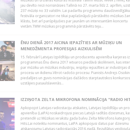
Mūzikas un urbānās kultūras festivālā Tallinn Music Week (TMW), k
jau devīto reizi norisināsies Tallinā no 27. marta līdz 2. aprīlim, uzs
237 mūziķi no 33 valstīm. Lai padarītu programmu daudzveidīgāku
festivāla organizatori ne tikai paplašinājuši pārstāvēto mūzikas ža
klāstu, bet arī parūpējušies par jaunām un interesantām koncertu
vietām.TMW mūzikas programmā pārstāvēts teju...
ĒNU DIENĀ 2017 AICINA IEPAZĪTIES AR MŪZIĶU UN
MENEDŽMENTA PROFESIJAS AIZKULISĒM
15. februārī Latvijas Izpildītāju un producentu apvienība karjeras iz
programmas Ēnu diena 2017 ietvaros piedāvā skolēniem, kas inter
par mūziku un mūzikas industriju, iespēju iepazīties ar industrijas 
procesu un ikdienu.Vērot radošo procesu: Pianists Andrejs Osokins
piedalījies un guvis nominācijas dažādos starptautiskos konkursos,
uzstājies pasaulslavenās...
IZZIŅOTA ZELTA MIKROFONA NOMINĀCIJA "RADIO HI
Apkopojot Latvijas radiostaciju atskaites, Latvijas Izpildītāju un p
apvienība (LaIPA) noskaidrojusi piecas Latvijā radītās dziesmas, ka
pretendē uz Mūzikas ierakstu gada balvu Zelta Mikrofons kategori
Hits.Lai noteiktu nominantus, LaIPA apkopojusi datus par dziesmu
atskaņojumu Latvijas radiostacijās 2016.gadā. Rezultātus veidojuš