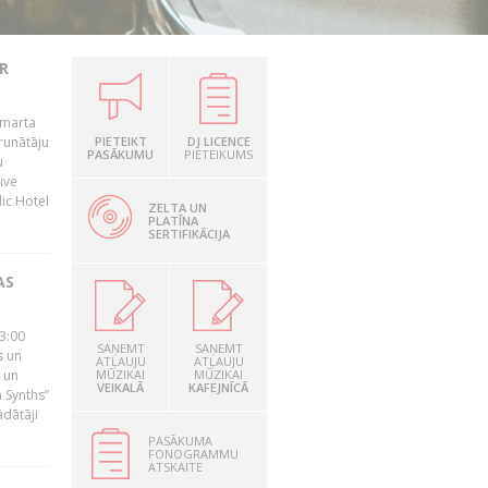
R
 marta
runātāju
PIETEIKT
DJ LICENCE
PASĀKUMU
PIETEIKUMS
u
ive
dic Hotel
ZELTA UN
PLATĪNA
SERTIFIKĀCIJA
AS
23:00
SAŅEMT
SAŅEMT
s un
ATĻAUJU
ATĻAUJU
 un
MŪZIKAI
MŪZIKAI
VEIKALĀ
KAFEJNĪCĀ
 Synths”
ādātāji
PASĀKUMA
FONOGRAMMU
ATSKAITE