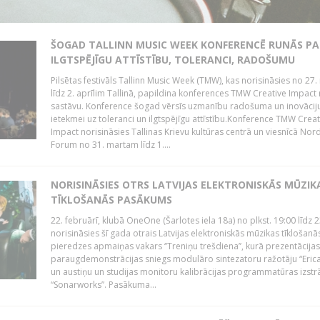
ŠOGAD TALLINN MUSIC WEEK KONFERENCĒ RUNĀS PA
ILGTSPĒJĪGU ATTĪSTĪBU, TOLERANCI, RADOŠUMU
Pilsētas festivāls Tallinn Music Week (TMW), kas norisināsies no 27.
līdz 2. aprīlim Tallinā, papildina konferences TMW Creative Impact 
sastāvu. Konference šogad vērsīs uzmanību radošuma un inovācij
ietekmei uz toleranci un ilgtspējīgu attīstību.Konference TMW Creat
Impact norisināsies Tallinas Krievu kultūras centrā un viesnīcā Nor
Forum no 31. martam līdz 1....
NORISINĀSIES OTRS LATVIJAS ELEKTRONISKĀS MŪZIK
TĪKLOŠANĀS PASĀKUMS
22. februārī, klubā OneOne (Šarlotes iela 18a) no plkst. 19:00 līdz 
norisināsies šī gada otrais Latvijas elektroniskās mūzikas tīklošanā
pieredzes apmaiņas vakars ‘’Treniņu trešdiena’’, kurā prezentācijas
paraugdemonstrācijas sniegs modulāro sintezatoru ražotāju “Erica
un austiņu un studijas monitoru kalibrācijas programmatūras izstr
“Sonarworks”. Pasākuma...