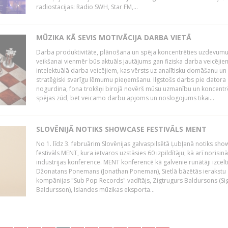
radiostacijas: Radio SWH, Star FM,...
MŪZIKA KĀ SEVIS MOTIVĀCIJA DARBA VIETĀ
Darba produktivitāte, plānošana un spēja koncentrēties uzdevum
veikšanai vienmēr būs aktuāls jautājums gan fiziska darba veicējie
intelektuālā darba veicējiem, kas vērsts uz analītisku domāšanu un
stratēģiski svarīgu lēmumu pieņemšanu. Ilgstošs darbs pie datora
nogurdina, fona trokšņi birojā novērš mūsu uzmanību un koncent
spējas zūd, bet veicamo darbu apjoms un noslogojums tikai...
SLOVĒNIJĀ NOTIKS SHOWCASE FESTIVĀLS MENT
No 1. līdz 3. februārim Slovēnijas galvaspilsētā Ļubļanā notiks sh
festivāls MENT, kura ietvaros uzstāsies 60 izpildītāju, kā arī norisin
industrijas konference. MENT konferencē kā galvenie runātāji izcelt
Džonatans Ponemans (Jonathan Poneman), Sietlā bāzētās ierakstu
kompānijas "Sub Pop Records" vadītājs, Zigtrugurs Baldursons (Si
Baldursson), Islandes mūzikas eksporta...