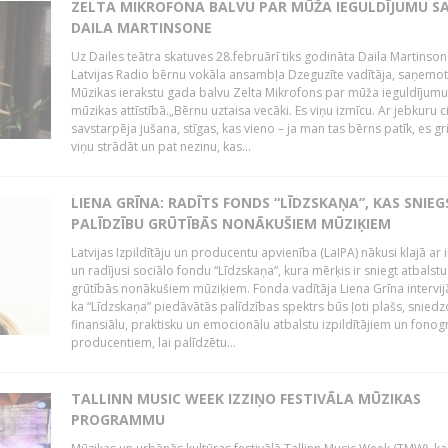
ZELTA MIKROFONA BALVU PAR MŪŽA IEGULDĪJUMU S
DAILA MARTINSONE
Uz Dailes teātra skatuves 28.februārī tiks godināta Daila Martinson
Latvijas Radio bērnu vokāla ansambļa Dzeguzīte vadītāja, saņemot
Mūzikas ierakstu gada balvu Zelta Mikrofons par mūža ieguldījumu 
mūzikas attīstībā.„Bērnu uztaisa vecāki. Es viņu izmīcu. Ar jebkuru ci
savstarpēja jušana, stīgas, kas vieno – ja man tas bērns patīk, es gr
viņu strādāt un pat nezinu, kas...
LIENA GRĪNA: RADĪTS FONDS “LĪDZSKAŅA”, KAS SNIEG
PALĪDZĪBU GRŪTĪBĀS NONĀKUŠIEM MŪZIĶIEM
Latvijas Izpildītāju un producentu apvienība (LaIPA) nākusi klajā ar i
un radījusi sociālo fondu “Līdzskaņa”, kura mērķis ir sniegt atbalstu
grūtībās nonākušiem mūziķiem. Fonda vadītāja Liena Grīna intervijā
ka “Līdzskaņa” piedāvātās palīdzības spektrs būs ļoti plašs, sniedz
finansiālu, praktisku un emocionālu atbalstu izpildītājiem un fon
producentiem, lai palīdzētu...
TALLINN MUSIC WEEK IZZIŅO FESTIVĀLA MŪZIKAS
PROGRAMMU