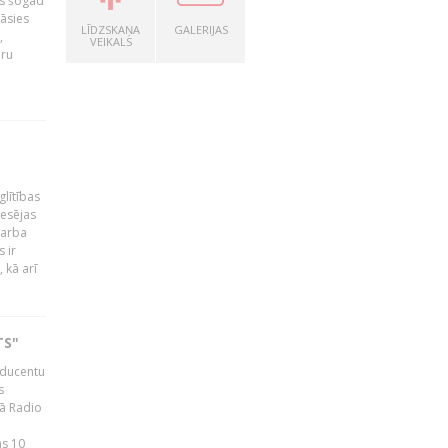
as šogad
tāsies
LĪDZSKAŅA
GALERIJAS
,
VEIKALS
nru
glītības
esējas
darba
 ir
 kā arī
TS"
roducentu
s
jā Radio
as 10