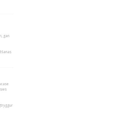
u
m, gan
rēšanas
owcase
āsies
i
gtryggur