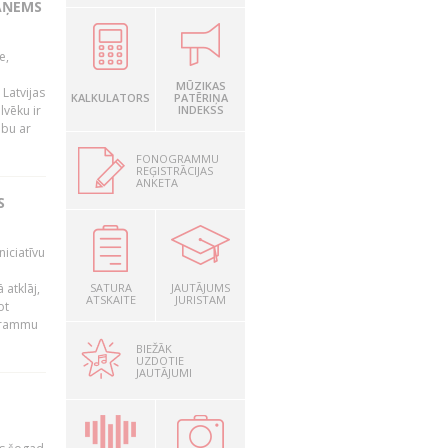
AŅEMS
e,
MŪZIKAS
Latvijas
KALKULATORS
PATĒRIŅA
lvēku ir
INDEKSS
ibu ar
FONOGRAMMU
REĢISTRĀCIJAS
ANKETA
S
niciatīvu
 atklāj,
SATURA
JAUTĀJUMS
ATSKAITE
JURISTAM
ot
ogrammu
BIEŽĀK
UZDOTIE
JAUTĀJUMI