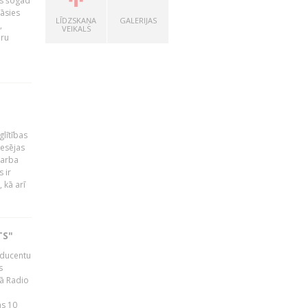
as šogad
tāsies
LĪDZSKAŅA
GALERIJAS
,
VEIKALS
nru
glītības
esējas
darba
 ir
 kā arī
TS"
roducentu
s
jā Radio
as 10