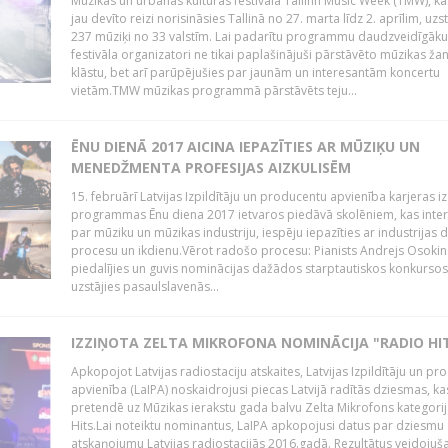
Mūzikas un urbānās kultūras festivālā Tallinn Music Week (TMW), k
jau devīto reizi norisināsies Tallinā no 27. marta līdz 2. aprīlim, uzs
237 mūziķi no 33 valstīm. Lai padarītu programmu daudzveidīgāku
festivāla organizatori ne tikai paplašinājuši pārstāvēto mūzikas ža
klāstu, bet arī parūpējušies par jaunām un interesantām koncertu
vietām.TMW mūzikas programmā pārstāvēts teju...
ĒNU DIENĀ 2017 AICINA IEPAZĪTIES AR MŪZIĶU UN
MENEDŽMENTA PROFESIJAS AIZKULISĒM
15. februārī Latvijas Izpildītāju un producentu apvienība karjeras iz
programmas Ēnu diena 2017 ietvaros piedāvā skolēniem, kas inter
par mūziku un mūzikas industriju, iespēju iepazīties ar industrijas 
procesu un ikdienu.Vērot radošo procesu: Pianists Andrejs Osokins
piedalījies un guvis nominācijas dažādos starptautiskos konkursos,
uzstājies pasaulslavenās...
IZZIŅOTA ZELTA MIKROFONA NOMINĀCIJA "RADIO HI
Apkopojot Latvijas radiostaciju atskaites, Latvijas Izpildītāju un p
apvienība (LaIPA) noskaidrojusi piecas Latvijā radītās dziesmas, ka
pretendē uz Mūzikas ierakstu gada balvu Zelta Mikrofons kategori
Hits.Lai noteiktu nominantus, LaIPA apkopojusi datus par dziesmu
atskaņojumu Latvijas radiostacijās 2016.gadā. Rezultātus veidojuš