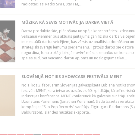
radiostacijas: Radio SWH, Star FM,...
MŪZIKA KĀ SEVIS MOTIVĀCIJA DARBA VIETĀ
Darba produktivitāte, plānošana un spēja koncentrēties uzdevum
veikšanai vienmēr būs aktuāls jautājums gan fiziska darba veicējie
intelektuālā darba veicējiem, kas vērsts uz analītisku domāšanu un
stratēģiski svarīgu lēmumu pieņemšanu. Ilgstošs darbs pie datora
nogurdina, fona trokšņi birojā novērš mūsu uzmanību un koncent
spējas zūd, bet veicamo darbu apjoms un noslogojums tikai...
SLOVĒNIJĀ NOTIKS SHOWCASE FESTIVĀLS MENT
No 1. līdz 3. februārim Slovēnijas galvaspilsētā Ļubļanā notiks sh
festivāls MENT, kura ietvaros uzstāsies 60 izpildītāju, kā arī norisin
industrijas konference. MENT konferencē kā galvenie runātāji izcelt
Džonatans Ponemans (Jonathan Poneman), Sietlā bāzētās ierakstu
kompānijas "Sub Pop Records" vadītājs, Zigtrugurs Baldursons (Si
Baldursson), Islandes mūzikas eksporta...