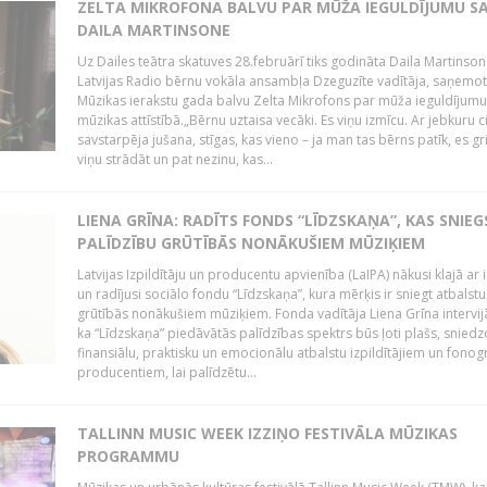
ZELTA MIKROFONA BALVU PAR MŪŽA IEGULDĪJUMU S
DAILA MARTINSONE
Uz Dailes teātra skatuves 28.februārī tiks godināta Daila Martinson
Latvijas Radio bērnu vokāla ansambļa Dzeguzīte vadītāja, saņemot
Mūzikas ierakstu gada balvu Zelta Mikrofons par mūža ieguldījumu 
mūzikas attīstībā.„Bērnu uztaisa vecāki. Es viņu izmīcu. Ar jebkuru ci
savstarpēja jušana, stīgas, kas vieno – ja man tas bērns patīk, es gr
viņu strādāt un pat nezinu, kas...
LIENA GRĪNA: RADĪTS FONDS “LĪDZSKAŅA”, KAS SNIEG
PALĪDZĪBU GRŪTĪBĀS NONĀKUŠIEM MŪZIĶIEM
Latvijas Izpildītāju un producentu apvienība (LaIPA) nākusi klajā ar i
un radījusi sociālo fondu “Līdzskaņa”, kura mērķis ir sniegt atbalstu
grūtībās nonākušiem mūziķiem. Fonda vadītāja Liena Grīna intervijā
ka “Līdzskaņa” piedāvātās palīdzības spektrs būs ļoti plašs, sniedz
finansiālu, praktisku un emocionālu atbalstu izpildītājiem un fon
producentiem, lai palīdzētu...
TALLINN MUSIC WEEK IZZIŅO FESTIVĀLA MŪZIKAS
PROGRAMMU