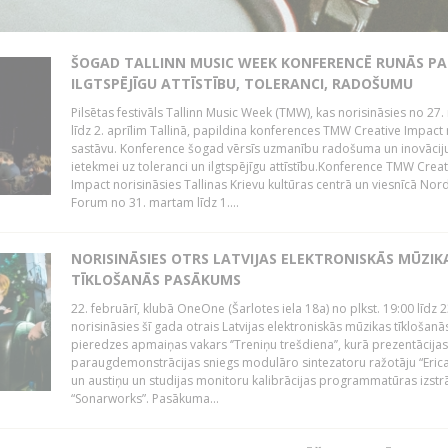
ŠOGAD TALLINN MUSIC WEEK KONFERENCĒ RUNĀS PA
ILGTSPĒJĪGU ATTĪSTĪBU, TOLERANCI, RADOŠUMU
Pilsētas festivāls Tallinn Music Week (TMW), kas norisināsies no 27.
līdz 2. aprīlim Tallinā, papildina konferences TMW Creative Impact 
sastāvu. Konference šogad vērsīs uzmanību radošuma un inovācij
ietekmei uz toleranci un ilgtspējīgu attīstību.Konference TMW Creat
Impact norisināsies Tallinas Krievu kultūras centrā un viesnīcā Nor
Forum no 31. martam līdz 1....
NORISINĀSIES OTRS LATVIJAS ELEKTRONISKĀS MŪZIK
TĪKLOŠANĀS PASĀKUMS
22. februārī, klubā OneOne (Šarlotes iela 18a) no plkst. 19:00 līdz 
norisināsies šī gada otrais Latvijas elektroniskās mūzikas tīklošanā
pieredzes apmaiņas vakars ‘’Treniņu trešdiena’’, kurā prezentācijas
paraugdemonstrācijas sniegs modulāro sintezatoru ražotāju “Erica
un austiņu un studijas monitoru kalibrācijas programmatūras izstr
“Sonarworks”. Pasākuma...