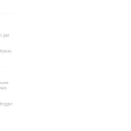
u
m, gan
rēšanas
owcase
āsies
i
gtryggur