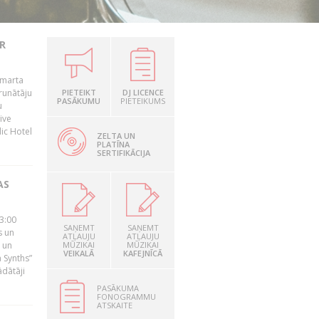
R
 marta
runātāju
PIETEIKT
DJ LICENCE
PASĀKUMU
PIETEIKUMS
u
ive
dic Hotel
ZELTA UN
PLATĪNA
SERTIFIKĀCIJA
AS
23:00
SAŅEMT
SAŅEMT
s un
ATĻAUJU
ATĻAUJU
 un
MŪZIKAI
MŪZIKAI
VEIKALĀ
KAFEJNĪCĀ
 Synths”
ādātāji
PASĀKUMA
FONOGRAMMU
ATSKAITE