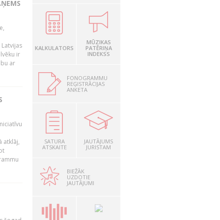
AŅEMS
e,
MŪZIKAS
Latvijas
KALKULATORS
PATĒRIŅA
lvēku ir
INDEKSS
ibu ar
FONOGRAMMU
REĢISTRĀCIJAS
ANKETA
S
niciatīvu
 atklāj,
SATURA
JAUTĀJUMS
ATSKAITE
JURISTAM
ot
ogrammu
BIEŽĀK
UZDOTIE
JAUTĀJUMI