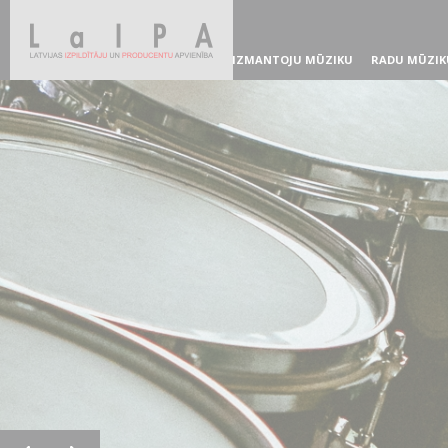
IZMANTOJU MŪZIKU
RADU MŪZIK