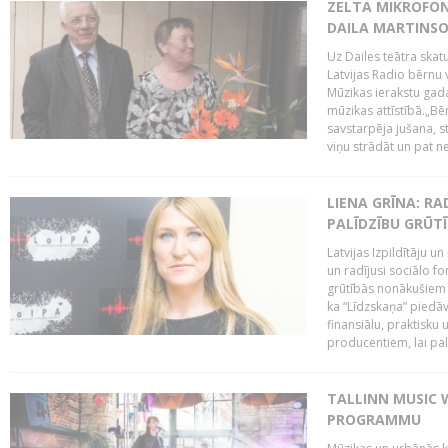
ZELTA MIKROFON
DAILA MARTINS
Uz Dailes teātra skat
Latvijas Radio bērnu
Mūzikas ierakstu gad
mūzikas attīstībā.„Bēr
savstarpēja jušana, st
viņu strādāt un pat ne
LIENA GRĪNA: RA
PALĪDZĪBU GRŪT
Latvijas Izpildītāju u
un radījusi sociālo fo
grūtībās nonākušiem m
ka “Līdzskaņa” piedāv
finansiālu, praktisku
producentiem, lai palī
TALLINN MUSIC 
PROGRAMMU