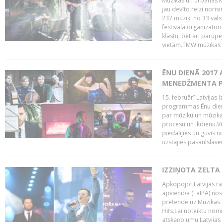
Mūzikas un urbānās ku
jau devīto reizi norisi
237 mūziķi no 33 val
festivāla organizator
klāstu, bet arī parūp
vietām.TMW mūzikas 
ĒNU DIENĀ 2017 
MENEDŽMENTA PR
15. februārī Latvijas 
programmas Ēnu diena
par mūziku un mūzikas
procesu un ikdienu.V
piedalījies un guvis 
uzstājies pasaulslaven
IZZIŅOTA ZELTA
Apkopojot Latvijas rad
apvienība (LaIPA) nos
pretendē uz Mūzikas 
Hits.Lai noteiktu no
atskaņojumu Latvijas 