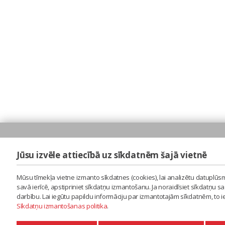
Jūsu izvēle attiecībā uz sīkdatnēm šajā vietnē
Mūsu tīmekļa vietne izmanto sīkdatnes (cookies), lai analizētu datuplūsm
savā ierīcē, apstipriniet sīkdatņu izmantošanu. Ja noraidīsiet sīkdatņu 
darbību. Lai iegūtu papildu informāciju par izmantotajām sīkdatnēm, to 
Sīkdatņu izmantošanas politika
.