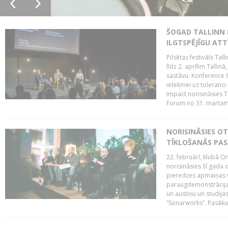
ŠOGAD TALLINN 
ILGTSPĒJĪGU AT
Pilsētas festivāls Ta
līdz 2. aprīlim Talli
sastāvu. Konference 
ietekmei uz toleranci
Impact norisināsies T
Forum no 31. martam l
NORISINĀSIES O
TĪKLOŠANĀS PA
22. februārī, klubā On
norisināsies šī gada o
pieredzes apmaiņas va
paraugdemonstrācijas
un austiņu un studija
“Sonarworks”. Pasāku