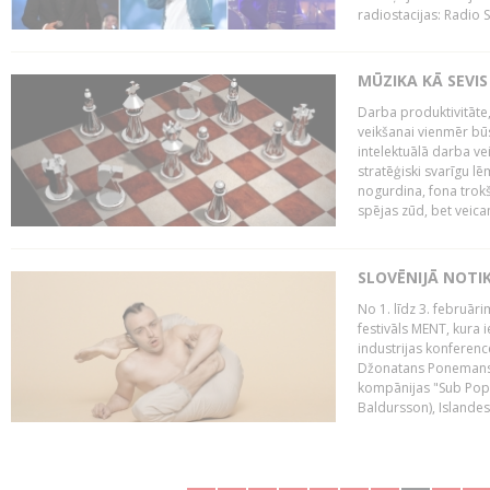
radiostacijas: Radio S
MŪZIKA KĀ SEVIS
Darba produktivitāte
veikšanai vienmēr būs
intelektuālā darba ve
stratēģiski svarīgu 
nogurdina, fona trok
spējas zūd, bet veic
SLOVĒNIJĀ NOTI
No 1. līdz 3. februār
festivāls MENT, kura i
industrijas konferenc
Džonatans Ponemans (
kompānijas "Sub Pop 
Baldursson), Islandes