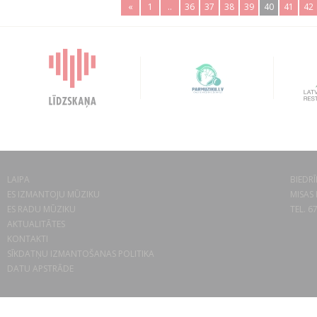
«
1
..
36
37
38
39
40
41
42
LAIPA
BIEDRĪ
ES IZMANTOJU MŪZIKU
MISAS 
ES RADU MŪZIKU
TEL. 6
AKTUALITĀTES
KONTAKTI
SĪKDATŅU IZMANTOŠANAS POLITIKA
DATU APSTRĀDE