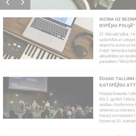
AICINA UZ BEZM
IESPĒJAS POLIJĀ"
27. februārī plkst. 14:
sadarbībā ar Latvijas
eksports aicina uz b
Polijā".Semināra laik
aktualitātes un tende
piedalīties "SEAZON M
ŠOGAD TALLINN 
ILGTSPĒJĪGU AT
Pilsētas festivāls Ta
līdz 2. aprīlim Talli
sastāvu. Konference 
ietekmei uz toleranci
Impact norisināsies T
Forum no 31. martam l