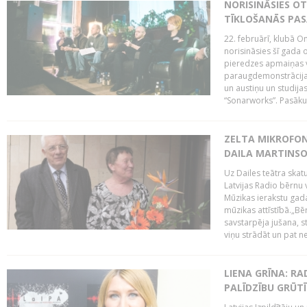
NORISINĀSIES O
TĪKLOŠANĀS PA
22. februārī, klubā On
norisināsies šī gada o
pieredzes apmaiņas va
paraugdemonstrācijas
un austiņu un studija
“Sonarworks”. Pasāku
ZELTA MIKROFON
DAILA MARTINS
Uz Dailes teātra skat
Latvijas Radio bērnu
Mūzikas ierakstu gad
mūzikas attīstībā.„Bēr
savstarpēja jušana, st
viņu strādāt un pat ne
LIENA GRĪNA: RA
PALĪDZĪBU GRŪT