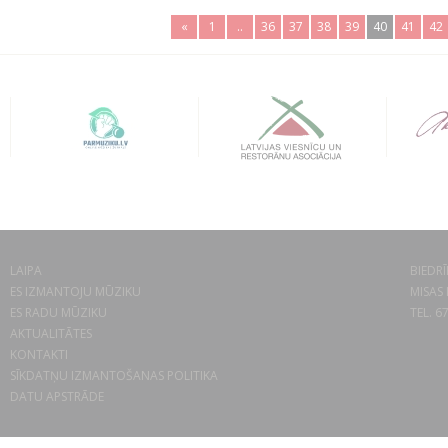
«
1
..
36
37
38
39
40
41
42
LAIPA
BIEDRĪ
ES IZMANTOJU MŪZIKU
MISAS 
ES RADU MŪZIKU
TEL. 6
AKTUALITĀTES
KONTAKTI
SĪKDATŅU IZMANTOŠANAS POLITIKA
DATU APSTRĀDE