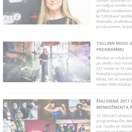
Latvijas Izpildītāju u
un radījusi sociālo fo
grūtībās nonākušiem m
ka “Līdzskaņa” piedāv
finansiālu, praktisku
producentiem, lai palī
TALLINN MUSIC 
PROGRAMMU
Mūzikas un urbānās ku
jau devīto reizi norisi
237 mūziķi no 33 val
festivāla organizator
klāstu, bet arī parūp
vietām.TMW mūzikas 
ĒNU DIENĀ 2017 
MENEDŽMENTA PR
15. februārī Latvijas 
programmas Ēnu diena
par mūziku un mūzikas
procesu un ikdienu.V