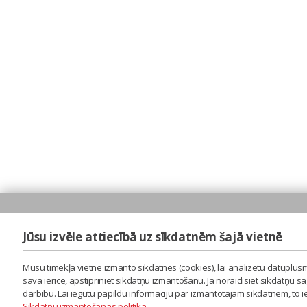
Jūsu izvēle attiecībā uz sīkdatnēm šajā vietnē
Mūsu tīmekļa vietne izmanto sīkdatnes (cookies), lai analizētu datuplūsm
savā ierīcē, apstipriniet sīkdatņu izmantošanu. Ja noraidīsiet sīkdatņu 
darbību. Lai iegūtu papildu informāciju par izmantotajām sīkdatnēm, to 
Sīkdatņu izmantošanas politika
.