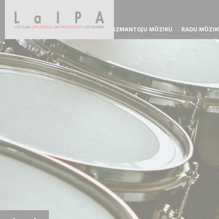
IZMANTOJU MŪZIKU
RADU MŪZIK