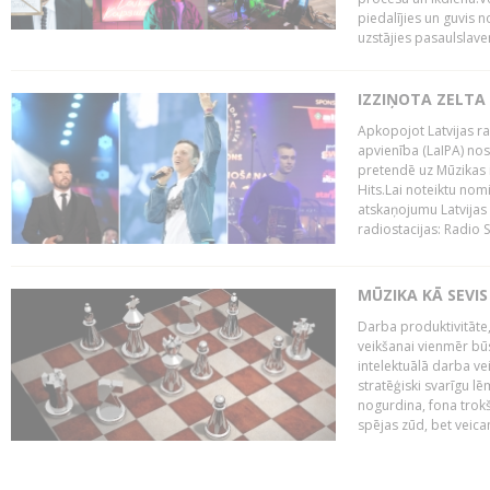
piedalījies un guvis 
uzstājies pasaulslaven
IZZIŅOTA ZELTA
Apkopojot Latvijas rad
apvienība (LaIPA) nos
pretendē uz Mūzikas 
Hits.Lai noteiktu no
atskaņojumu Latvijas 
radiostacijas: Radio S
MŪZIKA KĀ SEVIS
Darba produktivitāte
veikšanai vienmēr būs
intelektuālā darba ve
stratēģiski svarīgu 
nogurdina, fona trok
spējas zūd, bet veic