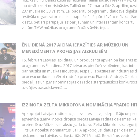
Mūzikas un urbānās kultūras festivālā Tallinn Music Week (TMW), k
jau devīto reizi norisināsies Tallinā no 27. marta līdz 2. aprīlim, uzs
237 mūziķi no 33 valstīm. Lai padarītu programmu daudzveidīgāku
festivāla organizatori ne tikai paplašinājuši pārstāvēto mūzikas ža
klāstu, bet arī parūpējušies par jaunām un interesantām koncertu
vietām.TMW mūzikas programmā pārstāvēts teju...
ĒNU DIENĀ 2017 AICINA IEPAZĪTIES AR MŪZIĶU UN
MENEDŽMENTA PROFESIJAS AIZKULISĒM
15. februārī Latvijas Izpildītāju un producentu apvienība karjeras iz
programmas Ēnu diena 2017 ietvaros piedāvā skolēniem, kas inter
par mūziku un mūzikas industriju, iespēju iepazīties ar industrijas 
procesu un ikdienu.Vērot radošo procesu: Pianists Andrejs Osokins
piedalījies un guvis nominācijas dažādos starptautiskos konkursos,
uzstājies pasaulslavenās...
IZZIŅOTA ZELTA MIKROFONA NOMINĀCIJA "RADIO HI
Apkopojot Latvijas radiostaciju atskaites, Latvijas Izpildītāju un p
apvienība (LaIPA) noskaidrojusi piecas Latvijā radītās dziesmas, ka
pretendē uz Mūzikas ierakstu gada balvu Zelta Mikrofons kategori
Hits.Lai noteiktu nominantus, LaIPA apkopojusi datus par dziesmu
atskaņojumu Latvijas radiostacijās 2016.gadā. Rezultātus veidojuš