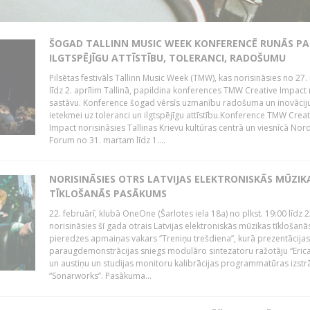
ŠOGAD TALLINN MUSIC WEEK KONFERENCĒ RUNĀS PA
ILGTSPĒJĪGU ATTĪSTĪBU, TOLERANCI, RADOŠUMU
Pilsētas festivāls Tallinn Music Week (TMW), kas norisināsies no 27.
līdz 2. aprīlim Tallinā, papildina konferences TMW Creative Impact 
sastāvu. Konference šogad vērsīs uzmanību radošuma un inovācij
ietekmei uz toleranci un ilgtspējīgu attīstību.Konference TMW Creat
Impact norisināsies Tallinas Krievu kultūras centrā un viesnīcā Nor
Forum no 31. martam līdz 1....
NORISINĀSIES OTRS LATVIJAS ELEKTRONISKĀS MŪZIK
TĪKLOŠANĀS PASĀKUMS
22. februārī, klubā OneOne (Šarlotes iela 18a) no plkst. 19:00 līdz 
norisināsies šī gada otrais Latvijas elektroniskās mūzikas tīklošanā
pieredzes apmaiņas vakars ‘’Treniņu trešdiena’’, kurā prezentācijas
paraugdemonstrācijas sniegs modulāro sintezatoru ražotāju “Erica
un austiņu un studijas monitoru kalibrācijas programmatūras izstr
“Sonarworks”. Pasākuma...