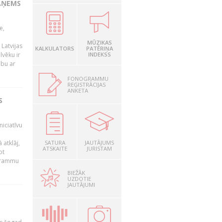
AŅEMS
e,
MŪZIKAS
Latvijas
KALKULATORS
PATĒRIŅA
lvēku ir
INDEKSS
ibu ar
FONOGRAMMU
REĢISTRĀCIJAS
ANKETA
S
niciatīvu
 atklāj,
SATURA
JAUTĀJUMS
ATSKAITE
JURISTAM
ot
ogrammu
BIEŽĀK
UZDOTIE
JAUTĀJUMI