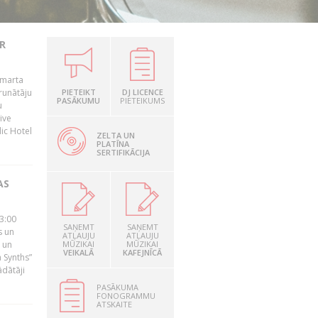
R
 marta
runātāju
PIETEIKT
DJ LICENCE
PASĀKUMU
PIETEIKUMS
u
ive
dic Hotel
ZELTA UN
PLATĪNA
SERTIFIKĀCIJA
AS
23:00
SAŅEMT
SAŅEMT
s un
ATĻAUJU
ATĻAUJU
 un
MŪZIKAI
MŪZIKAI
VEIKALĀ
KAFEJNĪCĀ
 Synths”
ādātāji
PASĀKUMA
FONOGRAMMU
ATSKAITE