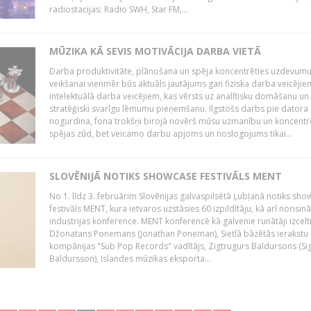
radiostacijas: Radio SWH, Star FM,...
MŪZIKA KĀ SEVIS MOTIVĀCIJA DARBA VIETĀ
Darba produktivitāte, plānošana un spēja koncentrēties uzdevum
veikšanai vienmēr būs aktuāls jautājums gan fiziska darba veicējie
intelektuālā darba veicējiem, kas vērsts uz analītisku domāšanu un
stratēģiski svarīgu lēmumu pieņemšanu. Ilgstošs darbs pie datora
nogurdina, fona trokšņi birojā novērš mūsu uzmanību un koncent
spējas zūd, bet veicamo darbu apjoms un noslogojums tikai...
SLOVĒNIJĀ NOTIKS SHOWCASE FESTIVĀLS MENT
No 1. līdz 3. februārim Slovēnijas galvaspilsētā Ļubļanā notiks sh
festivāls MENT, kura ietvaros uzstāsies 60 izpildītāju, kā arī norisin
industrijas konference. MENT konferencē kā galvenie runātāji izcelt
Džonatans Ponemans (Jonathan Poneman), Sietlā bāzētās ierakstu
kompānijas "Sub Pop Records" vadītājs, Zigtrugurs Baldursons (Si
Baldursson), Islandes mūzikas eksporta...