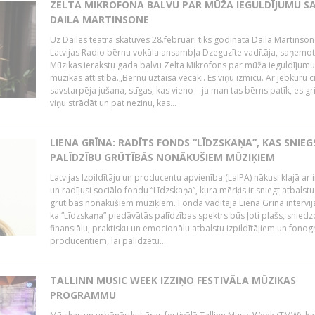
ZELTA MIKROFONA BALVU PAR MŪŽA IEGULDĪJUMU S
DAILA MARTINSONE
Uz Dailes teātra skatuves 28.februārī tiks godināta Daila Martinson
Latvijas Radio bērnu vokāla ansambļa Dzeguzīte vadītāja, saņemot
Mūzikas ierakstu gada balvu Zelta Mikrofons par mūža ieguldījumu 
mūzikas attīstībā.„Bērnu uztaisa vecāki. Es viņu izmīcu. Ar jebkuru ci
savstarpēja jušana, stīgas, kas vieno – ja man tas bērns patīk, es gr
viņu strādāt un pat nezinu, kas...
LIENA GRĪNA: RADĪTS FONDS “LĪDZSKAŅA”, KAS SNIEG
PALĪDZĪBU GRŪTĪBĀS NONĀKUŠIEM MŪZIĶIEM
Latvijas Izpildītāju un producentu apvienība (LaIPA) nākusi klajā ar i
un radījusi sociālo fondu “Līdzskaņa”, kura mērķis ir sniegt atbalstu
grūtībās nonākušiem mūziķiem. Fonda vadītāja Liena Grīna intervijā
ka “Līdzskaņa” piedāvātās palīdzības spektrs būs ļoti plašs, sniedz
finansiālu, praktisku un emocionālu atbalstu izpildītājiem un fon
producentiem, lai palīdzētu...
TALLINN MUSIC WEEK IZZIŅO FESTIVĀLA MŪZIKAS
PROGRAMMU