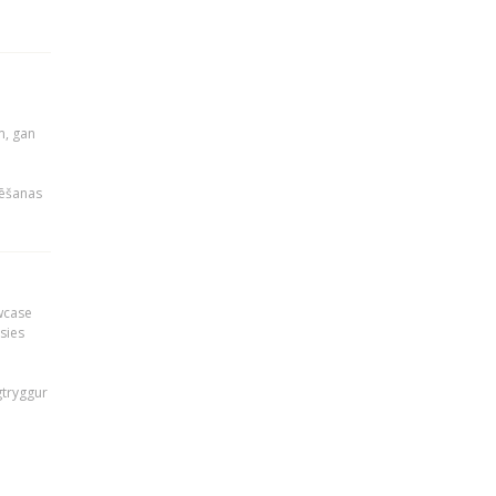
u
m, gan
rēšanas
owcase
āsies
i
gtryggur