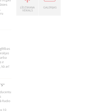
as šogad
tāsies
LĪDZSKAŅA
GALERIJAS
,
VEIKALS
nru
glītības
esējas
darba
 ir
 kā arī
TS"
roducentu
s
jā Radio
as 10