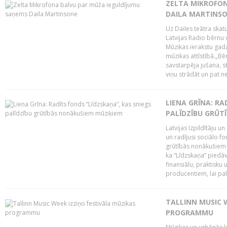
ZELTA MIKROFON
DAILA MARTINS
Uz Dailes teātra skat
Latvijas Radio bērnu
Mūzikas ierakstu gad
mūzikas attīstībā.„Bēr
savstarpēja jušana, st
viņu strādāt un pat ne
LIENA GRĪNA: RA
PALĪDZĪBU GRŪT
Latvijas Izpildītāju u
un radījusi sociālo fo
grūtībās nonākušiem m
ka “Līdzskaņa” piedāv
finansiālu, praktisku
producentiem, lai palī
TALLINN MUSIC 
PROGRAMMU