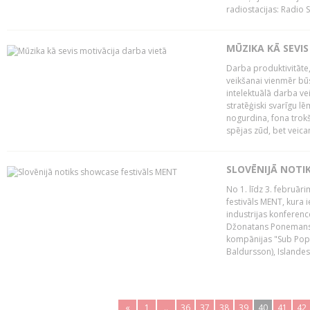
radiostacijas: Radio S
MŪZIKA KĀ SEVIS
Darba produktivitāte
veikšanai vienmēr būs
intelektuālā darba ve
stratēģiski svarīgu 
nogurdina, fona trok
spējas zūd, bet veic
SLOVĒNIJĀ NOTI
No 1. līdz 3. februār
festivāls MENT, kura i
industrijas konferenc
Džonatans Ponemans (
kompānijas "Sub Pop 
Baldursson), Islandes
«
1
..
36
37
38
39
40
41
42