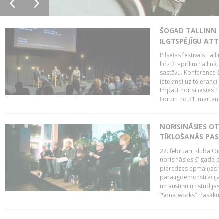
ŠOGAD TALLINN 
ILGTSPĒJĪGU AT
Pilsētas festivāls Ta
līdz 2. aprīlim Talli
sastāvu. Konference 
ietekmei uz toleranci
Impact norisināsies T
Forum no 31. martam l
NORISINĀSIES O
TĪKLOŠANĀS PA
22. februārī, klubā On
norisināsies šī gada o
pieredzes apmaiņas va
paraugdemonstrācijas
un austiņu un studija
“Sonarworks”. Pasāku