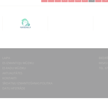
LAIPA
BIEDRĪ
ES IZMANTOJU MŪZIKU
MISAS 
ES RADU MŪZIKU
TEL. 6
AKTUALITĀTES
KONTAKTI
SĪKDATŅU IZMANTOŠANAS POLITIKA
DATU APSTRĀDE