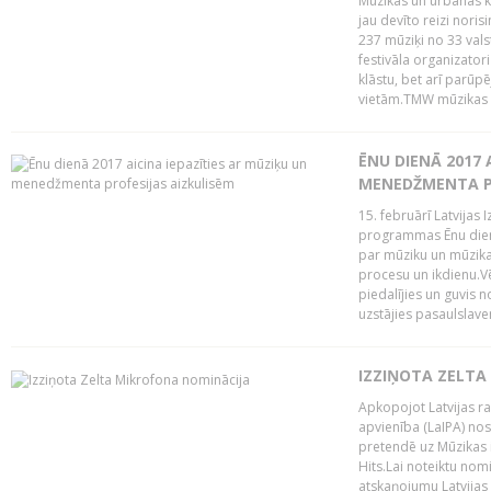
Mūzikas un urbānās ku
jau devīto reizi norisi
237 mūziķi no 33 val
festivāla organizator
klāstu, bet arī parūp
vietām.TMW mūzikas 
ĒNU DIENĀ 2017 
MENEDŽMENTA PR
15. februārī Latvijas 
programmas Ēnu diena
par mūziku un mūzikas
procesu un ikdienu.V
piedalījies un guvis 
uzstājies pasaulslaven
IZZIŅOTA ZELTA
Apkopojot Latvijas rad
apvienība (LaIPA) nos
pretendē uz Mūzikas 
Hits.Lai noteiktu no
atskaņojumu Latvijas 