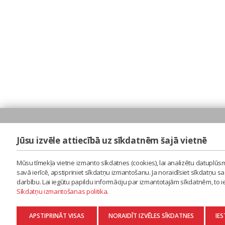
Jūsu izvēle attiecībā uz sīkdatnēm šajā vietnē
Mūsu tīmekļa vietne izmanto sīkdatnes (cookies), lai analizētu datuplūsm
savā ierīcē, apstipriniet sīkdatņu izmantošanu. Ja noraidīsiet sīkdatņu 
darbību. Lai iegūtu papildu informāciju par izmantotajām sīkdatnēm, to 
Sīkdatņu izmantošanas politika
.
APSTIPRINĀT VISAS
NORAIDĪT IZVĒLES SĪKDATNES
IES