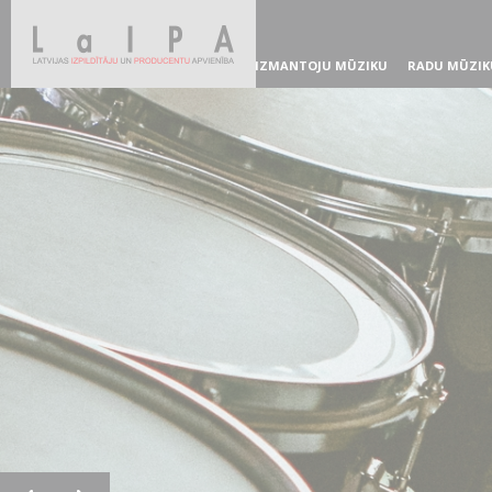
IZMANTOJU MŪZIKU
RADU MŪZIK