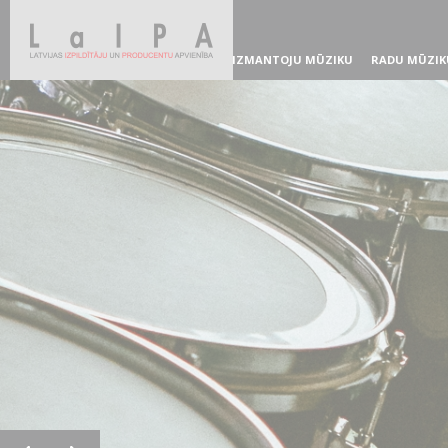
IZMANTOJU MŪZIKU
RADU MŪZIK