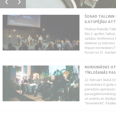
ŠOGAD TALLINN 
ILGTSPĒJĪGU AT
Pilsētas festivāls Ta
līdz 2. aprīlim Talli
sastāvu. Konference 
ietekmei uz toleranci
Impact norisināsies T
Forum no 31. martam l
NORISINĀSIES O
TĪKLOŠANĀS PA
22. februārī, klubā On
norisināsies šī gada o
pieredzes apmaiņas va
paraugdemonstrācijas
un austiņu un studija
“Sonarworks”. Pasāku