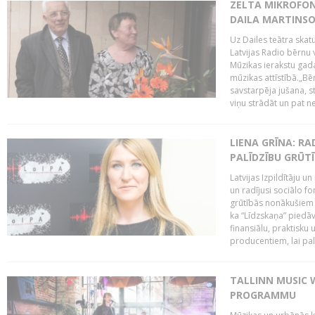
ZELTA MIKROFON
DAILA MARTINS
Uz Dailes teātra skat
Latvijas Radio bērnu
Mūzikas ierakstu gad
mūzikas attīstībā.„Bēr
savstarpēja jušana, st
viņu strādāt un pat ne
LIENA GRĪNA: RA
PALĪDZĪBU GRŪT
Latvijas Izpildītāju u
un radījusi sociālo fo
grūtībās nonākušiem m
ka “Līdzskaņa” piedāv
finansiālu, praktisku
producentiem, lai palī
TALLINN MUSIC 
PROGRAMMU