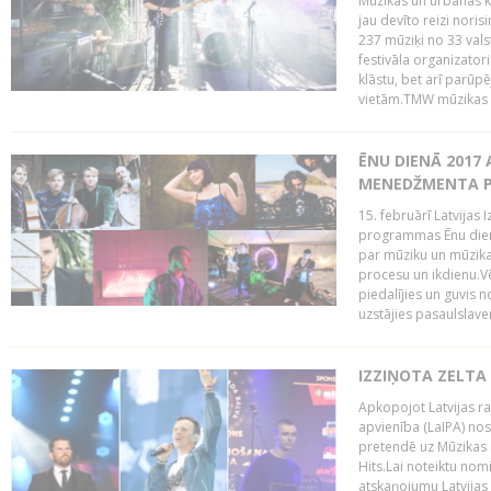
Mūzikas un urbānās ku
jau devīto reizi norisi
237 mūziķi no 33 val
festivāla organizator
klāstu, bet arī parūp
vietām.TMW mūzikas 
ĒNU DIENĀ 2017 
MENEDŽMENTA PR
15. februārī Latvijas 
programmas Ēnu diena
par mūziku un mūzikas
procesu un ikdienu.V
piedalījies un guvis 
uzstājies pasaulslaven
IZZIŅOTA ZELTA
Apkopojot Latvijas rad
apvienība (LaIPA) nos
pretendē uz Mūzikas 
Hits.Lai noteiktu no
atskaņojumu Latvijas 