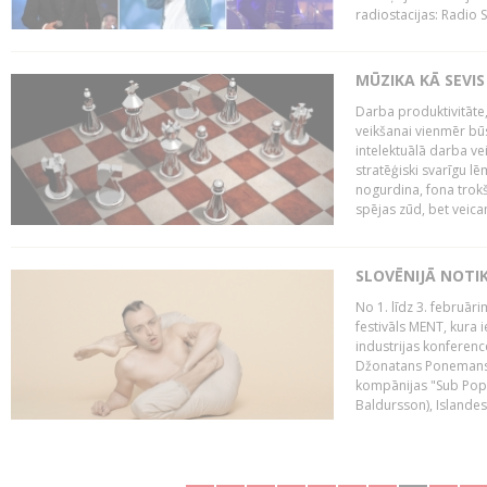
radiostacijas: Radio S
MŪZIKA KĀ SEVIS
Darba produktivitāte
veikšanai vienmēr būs
intelektuālā darba ve
stratēģiski svarīgu 
nogurdina, fona trok
spējas zūd, bet veic
SLOVĒNIJĀ NOTI
No 1. līdz 3. februār
festivāls MENT, kura i
industrijas konferenc
Džonatans Ponemans (
kompānijas "Sub Pop 
Baldursson), Islandes