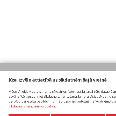
Jūsu izvēle attiecībā uz sīkdatnēm šajā vietnē
Mūsu tīmekļa vietne izmanto sīkdatnes (cookies), lai analizētu datuplūsm
savā ierīcē, apstipriniet sīkdatņu izmantošanu. Ja noraidīsiet sīkdatņu 
darbību. Lai iegūtu papildu informāciju par izmantotajām sīkdatnēm, to 
Sīkdatņu izmantošanas politika
.