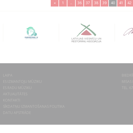
«
1
..
36
37
38
39
40
41
42
LAIPA
BIEDRĪ
ES IZMANTOJU MŪZIKU
MISAS 
ES RADU MŪZIKU
TEL. 6
AKTUALITĀTES
KONTAKTI
SĪKDATŅU IZMANTOŠANAS POLITIKA
DATU APSTRĀDE