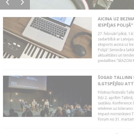
AICINA UZ BEZM
IESPĒJAS POLIJĀ"
27. februārī plkst. 14:
sadarbībā ar Latvijas
eksports aicina uz b
Polijā".Semināra laik
aktualitātes un tende
piedalīties "SEAZON M
ŠOGAD TALLINN 
ILGTSPĒJĪGU AT
Pilsētas festivāls Ta
līdz 2. aprīlim Talli
sastāvu. Konference 
ietekmei uz toleranci
Impact norisināsies T
Forum no 31. martam l