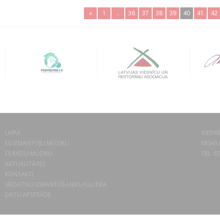
«
1
..
36
37
38
39
40
41
42
LAIPA
BIEDRĪ
ES IZMANTOJU MŪZIKU
MISAS 
ES RADU MŪZIKU
TEL. 6
AKTUALITĀTES
KONTAKTI
SĪKDATŅU IZMANTOŠANAS POLITIKA
DATU APSTRĀDE