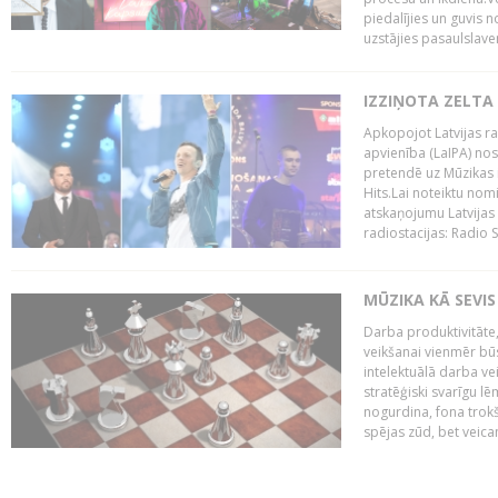
piedalījies un guvis 
uzstājies pasaulslaven
IZZIŅOTA ZELTA
Apkopojot Latvijas rad
apvienība (LaIPA) nos
pretendē uz Mūzikas 
Hits.Lai noteiktu no
atskaņojumu Latvijas 
radiostacijas: Radio S
MŪZIKA KĀ SEVIS
Darba produktivitāte
veikšanai vienmēr būs
intelektuālā darba ve
stratēģiski svarīgu 
nogurdina, fona trok
spējas zūd, bet veic