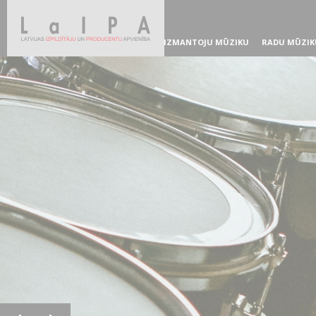
IZMANTOJU MŪZIKU
RADU MŪZIK