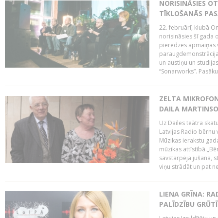
NORISINĀSIES O
TĪKLOŠANĀS PA
22. februārī, klubā On
norisināsies šī gada o
pieredzes apmaiņas va
paraugdemonstrācijas
un austiņu un studija
“Sonarworks”. Pasāku
ZELTA MIKROFON
DAILA MARTINS
Uz Dailes teātra skat
Latvijas Radio bērnu
Mūzikas ierakstu gad
mūzikas attīstībā.„Bēr
savstarpēja jušana, st
viņu strādāt un pat ne
LIENA GRĪNA: RA
PALĪDZĪBU GRŪT