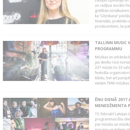
Latvijas Izpildītāju u
un radījusi sociālo fo
grūtībās nonākušiem m
ka “Līdzskaņa” piedāv
finansiālu, praktisku
producentiem, lai palī
TALLINN MUSIC 
PROGRAMMU
Mūzikas un urbānās ku
jau devīto reizi norisi
237 mūziķi no 33 val
festivāla organizator
klāstu, bet arī parūp
vietām.TMW mūzikas 
ĒNU DIENĀ 2017 
MENEDŽMENTA PR
15. februārī Latvijas 
programmas Ēnu diena
par mūziku un mūzikas
procesu un ikdienu.V