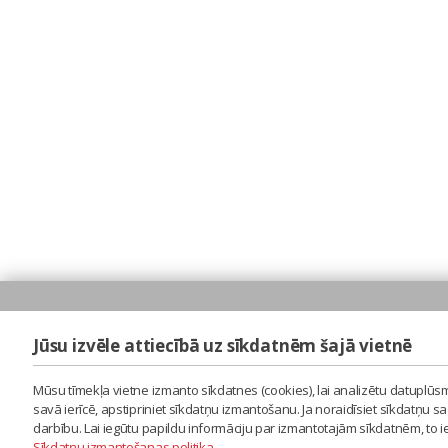
Jūsu izvēle attiecībā uz sīkdatnēm šajā vietnē
Mūsu tīmekļa vietne izmanto sīkdatnes (cookies), lai analizētu datuplūsm
savā ierīcē, apstipriniet sīkdatņu izmantošanu. Ja noraidīsiet sīkdatņu 
darbību. Lai iegūtu papildu informāciju par izmantotajām sīkdatnēm, to 
Sīkdatņu izmantošanas politika
.