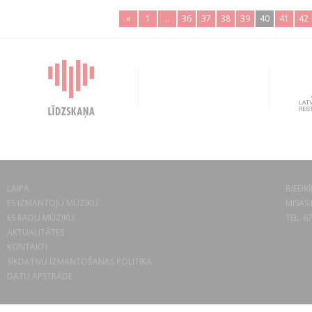
«
1
..
36
37
38
39
40
41
42
LAIPA
BIEDRĪ
ES IZMANTOJU MŪZIKU
MISAS 
ES RADU MŪZIKU
TEL. 6
AKTUALITĀTES
KONTAKTI
SĪKDATŅU IZMANTOŠANAS POLITIKA
DATU APSTRĀDE