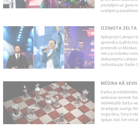
piedalījies un guvis 
uzstājies pasaulslaven
IZZIŅOTA ZELTA
Apkopojot Latvijas rad
apvienība (LaIPA) nos
pretendē uz Mūzikas 
Hits.Lai noteiktu no
atskaņojumu Latvijas 
radiostacijas: Radio S
MŪZIKA KĀ SEVIS
Darba produktivitāte
veikšanai vienmēr būs
intelektuālā darba ve
stratēģiski svarīgu 
nogurdina, fona trok
spējas zūd, bet veic