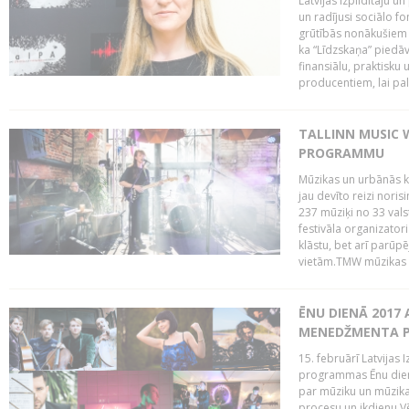
Latvijas Izpildītāju u
un radījusi sociālo fo
grūtībās nonākušiem m
ka “Līdzskaņa” piedāv
finansiālu, praktisku
producentiem, lai palī
TALLINN MUSIC 
PROGRAMMU
Mūzikas un urbānās ku
jau devīto reizi norisi
237 mūziķi no 33 val
festivāla organizator
klāstu, bet arī parūp
vietām.TMW mūzikas 
ĒNU DIENĀ 2017 
MENEDŽMENTA PR
15. februārī Latvijas 
programmas Ēnu diena
par mūziku un mūzikas
procesu un ikdienu.V