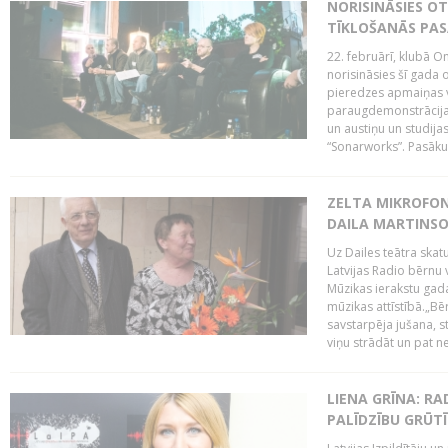
NORISINĀSIES O
TĪKLOŠANĀS PA
22. februārī, klubā On
norisināsies šī gada o
pieredzes apmaiņas va
paraugdemonstrācijas
un austiņu un studija
“Sonarworks”. Pasāku
ZELTA MIKROFON
DAILA MARTINS
Uz Dailes teātra skat
Latvijas Radio bērnu
Mūzikas ierakstu gad
mūzikas attīstībā.„Bēr
savstarpēja jušana, st
viņu strādāt un pat ne
LIENA GRĪNA: RA
PALĪDZĪBU GRŪT