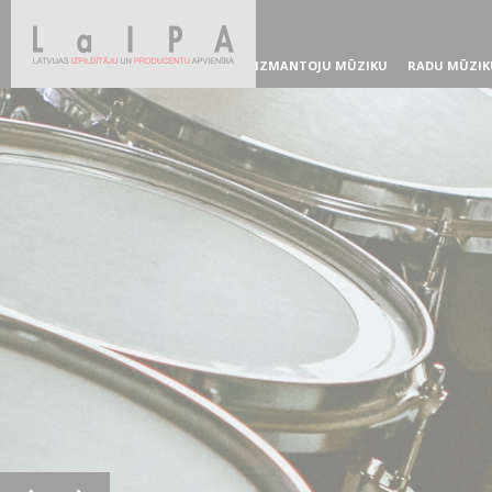
IZMANTOJU MŪZIKU
RADU MŪZIK