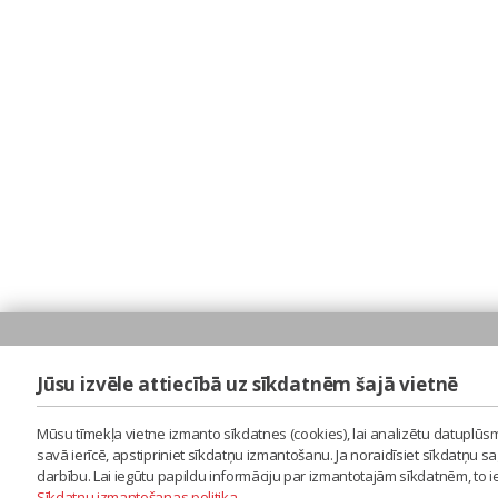
Jūsu izvēle attiecībā uz sīkdatnēm šajā vietnē
Mūsu tīmekļa vietne izmanto sīkdatnes (cookies), lai analizētu datuplūsm
savā ierīcē, apstipriniet sīkdatņu izmantošanu. Ja noraidīsiet sīkdatņu 
darbību. Lai iegūtu papildu informāciju par izmantotajām sīkdatnēm, to 
Sīkdatņu izmantošanas politika
.