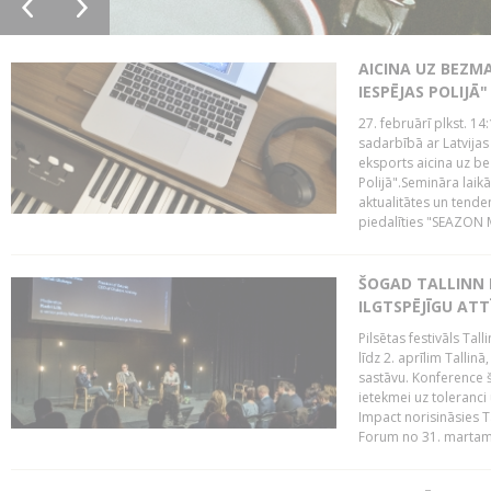
AICINA UZ BEZM
IESPĒJAS POLIJĀ"
27. februārī plkst. 14:
sadarbībā ar Latvijas
eksports aicina uz b
Polijā".Semināra laik
aktualitātes un tende
piedalīties "SEAZON M
ŠOGAD TALLINN 
ILGTSPĒJĪGU AT
Pilsētas festivāls Ta
līdz 2. aprīlim Talli
sastāvu. Konference 
ietekmei uz toleranci
Impact norisināsies T
Forum no 31. martam l