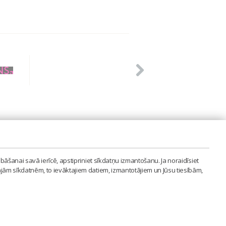
PVIENĪBA'
bāšanai savā ierīcē, apstipriniet sīkdatņu izmantošanu. Ja noraidīsiet
LAIPA.ORG
ajām sīkdatnēm, to ievāktajiem datiem, izmantotājiem un Jūsu tiesībām,