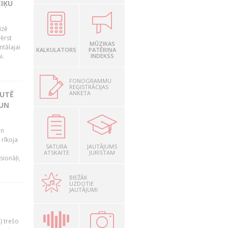
ZIĶU
izē
ērst
MŪZIKAS
tālajai
KALKULATORS
PATĒRIŅA
i.
INDEKSS
FONOGRAMMU
REĢISTRĀCIJAS
ANKETA
KUTĒ
 UN
un
rīkoja
SATURA
JAUTĀJUMS
ATSKAITE
JURISTAM
sionāļi,
BIEŽĀK
UZDOTIE
JAUTĀJUMI
) trešo