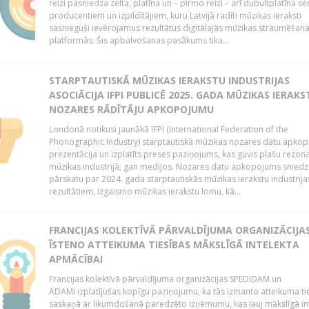
reizi pasniedza zelta, platīna un – pirmo reizi – arī dubultplatīna ser
producentiem un izpildītājiem, kuru Latvijā radīti mūzikas ieraksti
sasnieguši ievērojamus rezultātus digitālajās mūzikas straumēšan
platformās. Šis apbalvošanas pasākums tika...
STARPTAUTISKĀ MŪZIKAS IERAKSTU INDUSTRIJAS
ASOCIĀCIJA IFPI PUBLICĒ 2025. GADA MŪZIKAS IERAKS
NOZARES RĀDĪTĀJU APKOPOJUMU
Londonā notikusi jaunākā IFPI (International Federation of the
Phonographic Industry) starptautiskā mūzikas nozares datu apko
prezentācija un izplatīts preses paziņojums, kas guvis plašu rezon
mūzikas industrijā, gan medijos. Nozares datu apkopojums sniedz
pārskatu par 2024. gada starptautiskās mūzikas ierakstu industrija
rezultātiem, izgaismo mūzikas ierakstu lomu, kā...
FRANCIJAS KOLEKTĪVĀ PĀRVALDĪJUMA ORGANIZĀCIJA
ĪSTENO ATTEIKUMA TIESĪBAS MĀKSLĪGĀ INTELEKTA
APMĀCĪBAI
Francijas kolektīvā pārvaldījuma organizācijas SPEDIDAM un
ADAMI izplatījušas kopīgu paziņojumu, ka tās izmanto atteikuma ti
saskaņā ar likumdošanā paredzēto izņēmumu, kas ļauj mākslīgā in