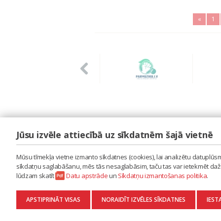
«
1
Jūsu izvēle attiecībā uz sīkdatnēm šajā vietnē
LAIPA
ES IZMANTOJU MŪZIKU
Mūsu tīmekļa vietne izmanto sīkdatnes (cookies), lai analizētu datuplūsmu
ES RADU MŪZIKU
sīkdatņu saglabāšanu, mēs tās nesaglabāsim, taču tas var ietekmēt dažu 
AKTUALITĀTES
lūdzam skatīt
Datu apstrāde
un
Sīkdatņu izmantošanas politika
.
KONTAKTI
SĪKDATŅU IZMANTOŠANAS POLITIKA
APSTIPRINĀT VISAS
NORAIDĪT IZVĒLES SĪKDATNES
IEST
DATU APSTRĀDE