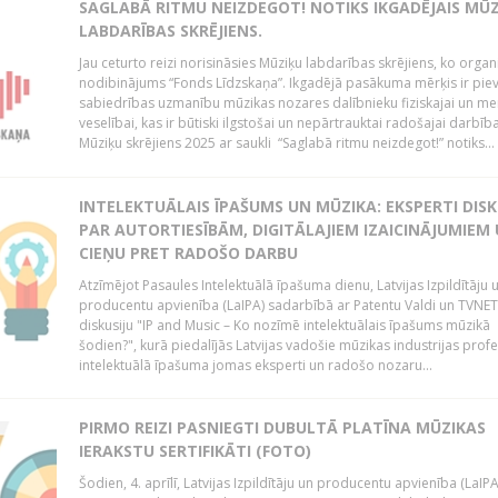
SAGLABĀ RITMU NEIZDEGOT! NOTIKS IKGADĒJAIS MŪ
LABDARĪBAS SKRĒJIENS.
Jau ceturto reizi norisināsies Mūziķu labdarības skrējiens, ko organ
nodibinājums “Fonds Līdzskaņa”. Ikgadējā pasākuma mērķis ir piev
sabiedrības uzmanību mūzikas nozares dalībnieku fiziskajai un men
veselībai, kas ir būtiski ilgstošai un nepārtrauktai radošajai darbība
Mūziķu skrējiens 2025 ar saukli “Saglabā ritmu neizdegot!” notiks...
INTELEKTUĀLAIS ĪPAŠUMS UN MŪZIKA: EKSPERTI DIS
PAR AUTORTIESĪBĀM, DIGITĀLAJIEM IZAICINĀJUMIEM
CIEŅU PRET RADOŠO DARBU
Atzīmējot Pasaules Intelektuālā īpašuma dienu, Latvijas Izpildītāju 
producentu apvienība (LaIPA) sadarbībā ar Patentu Valdi un TVNET 
diskusiju "IP and Music – Ko nozīmē intelektuālais īpašums mūzikā
šodien?", kurā piedalījās Latvijas vadošie mūzikas industrijas profe
intelektuālā īpašuma jomas eksperti un radošo nozaru...
PIRMO REIZI PASNIEGTI DUBULTĀ PLATĪNA MŪZIKAS
IERAKSTU SERTIFIKĀTI (FOTO)
Šodien, 4. aprīlī, Latvijas Izpildītāju un producentu apvienība (LaIPA