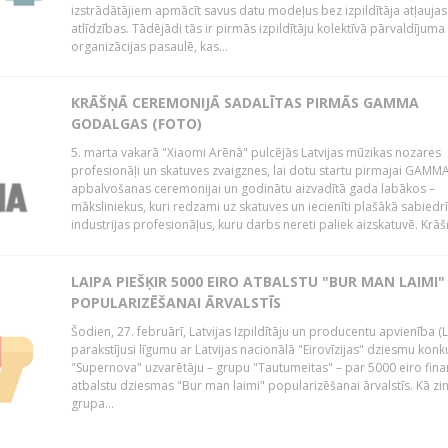
izstrādātājiem apmācīt savus datu modeļus bez izpildītāja atļaujas
atlīdzības. Tādējādi tās ir pirmās izpildītāju kolektīvā pārvaldījuma
organizācijas pasaulē, kas...
KRĀŠŅĀ CEREMONIJĀ SADALĪTAS PIRMĀS GAMMA
GODALGAS (FOTO)
5. marta vakarā "Xiaomi Arēnā" pulcējās Latvijas mūzikas nozares
profesionāļi un skatuves zvaigznes, lai dotu startu pirmajai GAMM
apbalvošanas ceremonijai un godinātu aizvadītā gada labākos –
māksliniekus, kuri redzami uz skatuves un iecienīti plašākā sabiedr
industrijas profesionāļus, kuru darbs nereti paliek aizskatuvē. Krāšņ
LAIPA PIEŠĶIR 5000 EIRO ATBALSTU "BUR MAN LAIMI"
POPULARIZĒŠANAI ĀRVALSTĪS
Šodien, 27. februārī, Latvijas Izpildītāju un producentu apvienība (
parakstījusi līgumu ar Latvijas nacionālā "Eirovīzijas" dziesmu konk
"Supernova" uzvarētāju – grupu "Tautumeitas" – par 5000 eiro fina
atbalstu dziesmas "Bur man laimi" popularizēšanai ārvalstīs. Kā zi
grupa...