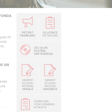
 FONDA
.
PIETEIKT
DJ LICENCE
PASĀKUMU
PIETEIKUMS
gada 30.
fonda
ntu
ZELTA UN
PLATĪNA
SERTIFIKĀCIJA
MI UN
SAŅEMT
SAŅEMT
ērtēti
ATĻAUJU
ATĻAUJU
totā
MŪZIKAI
MŪZIKAI
VEIKALĀ
KAFEJNĪCĀ
s
PASĀKUMA
FONOGRAMMU
ATSKAITE