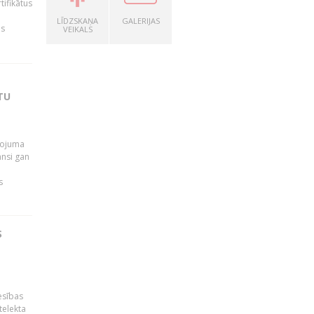
tifikātus
LĪDZSKAŅA
GALERIJAS
as
VEIKALS
TU
pojuma
ansi gan
s
S
esības
telekta