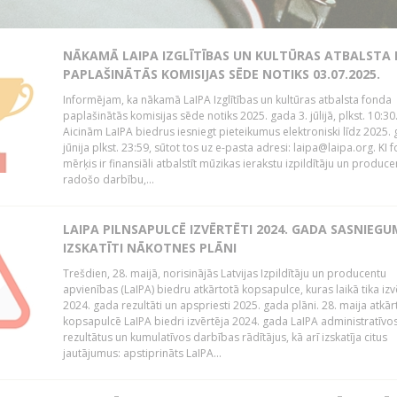
NĀKAMĀ LAIPA IZGLĪTĪBAS UN KULTŪRAS ATBALSTA
PAPLAŠINĀTĀS KOMISIJAS SĒDE NOTIKS 03.07.2025.
Informējam, ka nākamā LaIPA Izglītības un kultūras atbalsta fonda
paplašinātās komisijas sēde notiks 2025. gada 3. jūlijā, plkst. 10:30
Aicinām LaIPA biedrus iesniegt pieteikumus elektroniski līdz 2025. 
jūnija plkst. 23:59, sūtot tos uz e-pasta adresi: laipa@laipa.org. KI 
mērķis ir finansiāli atbalstīt mūzikas ierakstu izpildītāju un produce
radošo darbību,...
LAIPA PILNSAPULCĒ IZVĒRTĒTI 2024. GADA SASNIEGU
IZSKATĪTI NĀKOTNES PLĀNI
Trešdien, 28. maijā, norisinājās Latvijas Izpildītāju un producentu
apvienības (LaIPA) biedru atkārtotā kopsapulce, kuras laikā tika izv
2024. gada rezultāti un apspriesti 2025. gada plāni. 28. maija atkār
kopsapulcē LaIPA biedri izvērtēja 2024. gada LaIPA administratīvo
rezultātus un kumulatīvos darbības rādītājus, kā arī izskatīja citus
jautājumus: apstiprināts LaIPA...