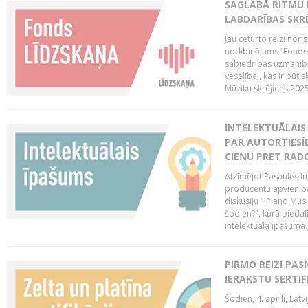
SAGLABĀ RITMU 
LABDARĪBAS SKRĒ
Jau ceturto reizi nor
nodibinājums “Fonds 
sabiedrības uzmanību
veselībai, kas ir būti
Mūziķu skrējiens 2025 
INTELEKTUĀLAIS 
PAR AUTORTIESĪB
CIEŅU PRET RAD
Atzīmējot Pasaules Int
producentu apvienība
diskusiju "IP and Mus
šodien?", kurā piedalī
intelektuālā īpašuma
PIRMO REIZI PA
IERAKSTU SERTIF
Šodien, 4. aprīlī, Lat