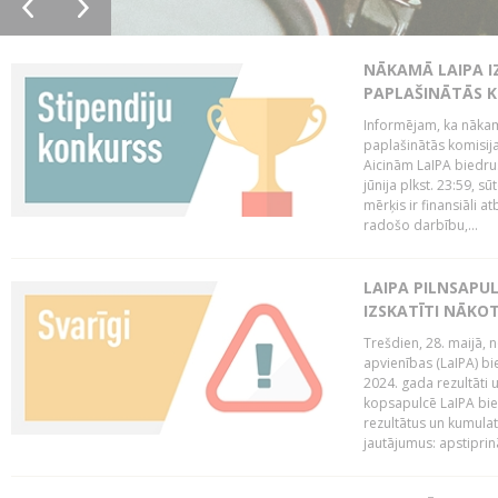
NĀKAMĀ LAIPA I
PAPLAŠINĀTĀS KO
Informējam, ka nākamā
paplašinātās komisijas
Aicinām LaIPA biedrus
jūnija plkst. 23:59, s
mērķis ir finansiāli a
radošo darbību,...
LAIPA PILNSAPUL
IZSKATĪTI NĀKO
Trešdien, 28. maijā, n
apvienības (LaIPA) bie
2024. gada rezultāti 
kopsapulcē LaIPA bied
rezultātus un kumulatī
jautājumus: apstiprinā