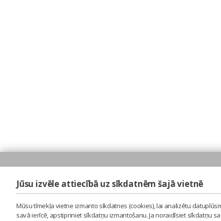
Jūsu izvēle attiecībā uz sīkdatnēm šajā vietnē
Mūsu tīmekļa vietne izmanto sīkdatnes (cookies), lai analizētu datuplūsm
savā ierīcē, apstipriniet sīkdatņu izmantošanu. Ja noraidīsiet sīkdatņu 