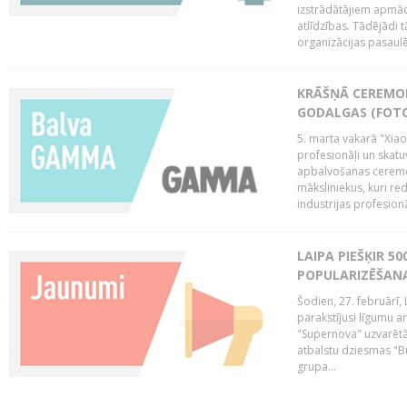
izstrādātājiem apmācī
atlīdzības. Tādējādi t
organizācijas pasaulē,
KRĀŠŅĀ CEREMO
GODALGAS (FOT
5. marta vakarā "Xia
profesionāļi un skatu
apbalvošanas ceremon
māksliniekus, kuri re
industrijas profesionā
LAIPA PIEŠĶIR 5
POPULARIZĒŠANA
Šodien, 27. februārī, 
parakstījusi līgumu a
"Supernova" uzvarētāj
atbalstu dziesmas "Bu
grupa...