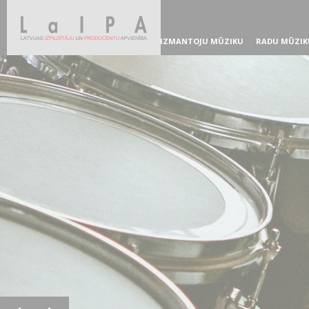
IZMANTOJU MŪZIKU
RADU MŪZIK