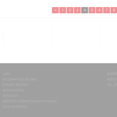
«
1
2
3
4
5
6
7
8
LAIPA
BIEDRĪ
ES IZMANTOJU MŪZIKU
MISAS 
ES RADU MŪZIKU
TEL. 6
AKTUALITĀTES
KONTAKTI
SĪKDATŅU IZMANTOŠANAS POLITIKA
DATU APSTRĀDE