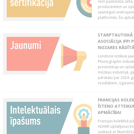
reizi pasniedza zelta,
producentiem un izpild
sasnieguši ievērojam
platformās. Šis apba
STARPTAUTISKĀ 
ASOCIĀCIJA IFPI
NOZARES RĀDĪT
Londonā notikusi jaun
Phonographic Industr
prezentācija un izpla
mūzikas industrijā, 
pārskatu par 2024. ga
rezultātiem, izgaismo
FRANCIJAS KOLE
ĪSTENO ATTEIKU
APMĀCĪBAI
Francijas kolektīvā 
ADAMI izplatījušas ko
saskaņā ar likumdoša