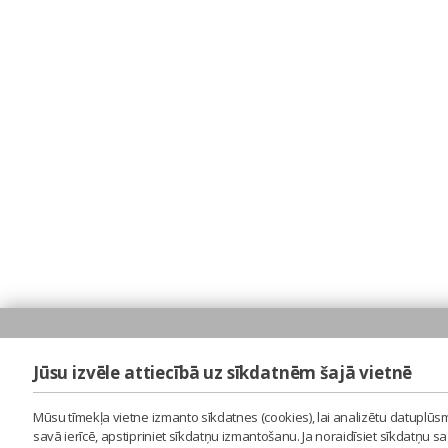
Jūsu izvēle attiecībā uz sīkdatnēm šajā vietnē
Mūsu tīmekļa vietne izmanto sīkdatnes (cookies), lai analizētu datuplūsm
savā ierīcē, apstipriniet sīkdatņu izmantošanu. Ja noraidīsiet sīkdatņu 