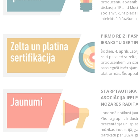
producentu apvienība
diskusiju "IP and Mus
šodien?", kurā piedalī
intelektuālā īpašuma
PIRMO REIZI PA
IERAKSTU SERTIF
Šodien, 4. aprīlī, Lat
reizi pasniedza zelta,
producentiem un izpild
sasnieguši ievērojam
platformās. Šis apba
STARPTAUTISKĀ 
ASOCIĀCIJA IFPI
NOZARES RĀDĪT
Londonā notikusi jaun
Phonographic Industr
prezentācija un izpla
mūzikas industrijā, 
pārskatu par 2024. ga