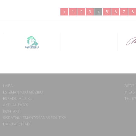
«
1
2
3
4
5
6
7
8
LAIPA
BIEDRĪ
ES IZMANTOJU MŪZIKU
MISAS 
ES RADU MŪZIKU
TEL. 6
AKTUALITĀTES
KONTAKTI
SĪKDATŅU IZMANTOŠANAS POLITIKA
DATU APSTRĀDE