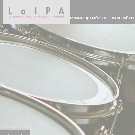
IZMANTOJU MŪZIKU
RADU MŪZIK