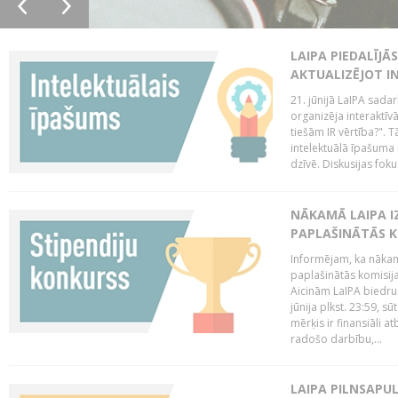
LAIPA PIEDALĪJĀ
AKTUALIZĒJOT I
21. jūnijā LaIPA sada
organizēja interaktīv
tiešām IR vērtība?". T
intelektuālā īpašuma 
dzīvē. Diskusijas foku
NĀKAMĀ LAIPA I
PAPLAŠINĀTĀS KO
Informējam, ka nākamā
paplašinātās komisijas
Aicinām LaIPA biedrus
jūnija plkst. 23:59, s
mērķis ir finansiāli a
radošo darbību,...
LAIPA PILNSAPUL