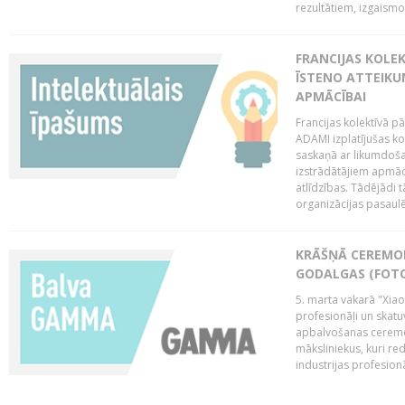
rezultātiem, izgaismo
FRANCIJAS KOLE
ĪSTENO ATTEIKU
APMĀCĪBAI
Francijas kolektīvā 
ADAMI izplatījušas ko
saskaņā ar likumdoša
izstrādātājiem apmācī
atlīdzības. Tādējādi t
organizācijas pasaulē,
KRĀŠŅĀ CEREMO
GODALGAS (FOT
5. marta vakarā "Xia
profesionāļi un skatu
apbalvošanas ceremon
māksliniekus, kuri re
industrijas profesionā