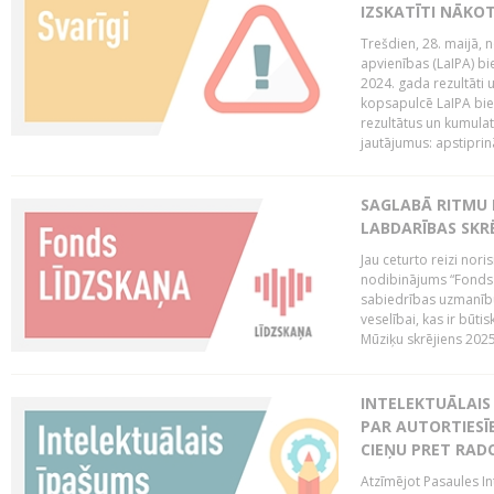
IZSKATĪTI NĀKO
Trešdien, 28. maijā, n
apvienības (LaIPA) bie
2024. gada rezultāti 
kopsapulcē LaIPA bied
rezultātus un kumulatī
jautājumus: apstiprinā
SAGLABĀ RITMU 
LABDARĪBAS SKRĒ
Jau ceturto reizi nor
nodibinājums “Fonds 
sabiedrības uzmanību
veselībai, kas ir būti
Mūziķu skrējiens 2025 
INTELEKTUĀLAIS 
PAR AUTORTIESĪB
CIEŅU PRET RAD
Atzīmējot Pasaules Int