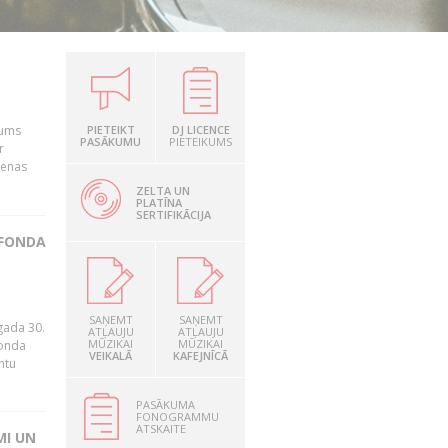
šums
PIETEIKT
DJ LICENCE
PASĀKUMU
PIETEIKUMS
r
ienas
ZELTA UN
PLATĪNA
SERTIFIKĀCIJA
 FONDA
.
SAŅEMT
SAŅEMT
gada 30.
ATĻAUJU
ATĻAUJU
MŪZIKAI
MŪZIKAI
fonda
VEIKALĀ
KAFEJNĪCĀ
ntu
PASĀKUMA
FONOGRAMMU
ATSKAITE
MI UN