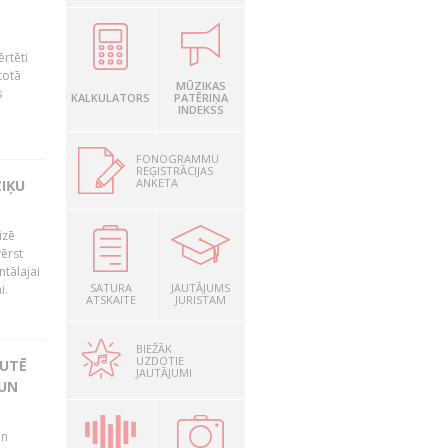
ērtēti
totā
MŪZIKAS
s
KALKULATORS
PATĒRIŅA
INDEKSS
FONOGRAMMU
REĢISTRĀCIJAS
ANKETA
ZIĶU
izē
ērst
tālajai
SATURA
JAUTĀJUMS
i.
ATSKAITE
JURISTAM
BIEŽĀK
UZDOTIE
KUTĒ
JAUTĀJUMI
 UN
un