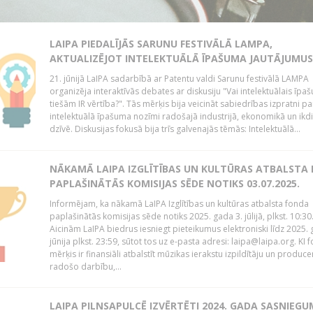
LAIPA PIEDALĪJĀS SARUNU FESTIVĀLĀ LAMPA,
AKTUALIZĒJOT INTELEKTUĀLĀ ĪPAŠUMA JAUTĀJUMUS
21. jūnijā LaIPA sadarbībā ar Patentu valdi Sarunu festivālā LAMPA
organizēja interaktīvās debates ar diskusiju "Vai intelektuālais īpa
tiešām IR vērtība?". Tās mērķis bija veicināt sabiedrības izpratni pa
intelektuālā īpašuma nozīmi radošajā industrijā, ekonomikā un ikd
dzīvē. Diskusijas fokusā bija trīs galvenajās tēmās: Intelektuālā...
NĀKAMĀ LAIPA IZGLĪTĪBAS UN KULTŪRAS ATBALSTA
PAPLAŠINĀTĀS KOMISIJAS SĒDE NOTIKS 03.07.2025.
Informējam, ka nākamā LaIPA Izglītības un kultūras atbalsta fonda
paplašinātās komisijas sēde notiks 2025. gada 3. jūlijā, plkst. 10:30
Aicinām LaIPA biedrus iesniegt pieteikumus elektroniski līdz 2025. 
jūnija plkst. 23:59, sūtot tos uz e-pasta adresi: laipa@laipa.org. KI 
mērķis ir finansiāli atbalstīt mūzikas ierakstu izpildītāju un produce
radošo darbību,...
LAIPA PILNSAPULCĒ IZVĒRTĒTI 2024. GADA SASNIEGU