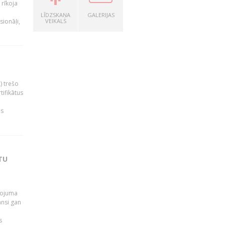
rīkoja
LĪDZSKAŅA
GALERIJAS
sionāļi,
VEIKALS
) trešo
tifikātus
as
TU
pojuma
ansi gan
s