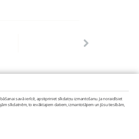
PVIENĪBA'
bāšanai savā ierīcē, apstipriniet sīkdatņu izmantošanu. Ja noraidīsiet
LAIPA.ORG
ajām sīkdatnēm, to ievāktajiem datiem, izmantotājiem un Jūsu tiesībām,