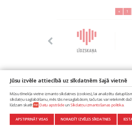
«
1
Jūsu izvēle attiecībā uz sīkdatnēm šajā vietnē
LAIPA
ES IZMANTOJU MŪZIKU
Mūsu tīmekļa vietne izmanto sīkdatnes (cookies), lai analizētu datuplūsmu
ES RADU MŪZIKU
sīkdatņu saglabāšanu, mēs tās nesaglabāsim, taču tas var ietekmēt dažu 
AKTUALITĀTES
lūdzam skatīt
Datu apstrāde
un
Sīkdatņu izmantošanas politika
.
KONTAKTI
SĪKDATŅU IZMANTOŠANAS POLITIKA
APSTIPRINĀT VISAS
NORAIDĪT IZVĒLES SĪKDATNES
IEST
DATU APSTRĀDE