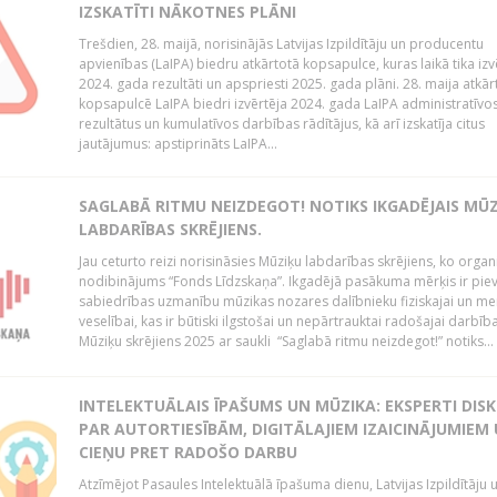
IZSKATĪTI NĀKOTNES PLĀNI
Trešdien, 28. maijā, norisinājās Latvijas Izpildītāju un producentu
apvienības (LaIPA) biedru atkārtotā kopsapulce, kuras laikā tika izv
2024. gada rezultāti un apspriesti 2025. gada plāni. 28. maija atkār
kopsapulcē LaIPA biedri izvērtēja 2024. gada LaIPA administratīvo
rezultātus un kumulatīvos darbības rādītājus, kā arī izskatīja citus
jautājumus: apstiprināts LaIPA...
SAGLABĀ RITMU NEIZDEGOT! NOTIKS IKGADĒJAIS MŪ
LABDARĪBAS SKRĒJIENS.
Jau ceturto reizi norisināsies Mūziķu labdarības skrējiens, ko organ
nodibinājums “Fonds Līdzskaņa”. Ikgadējā pasākuma mērķis ir piev
sabiedrības uzmanību mūzikas nozares dalībnieku fiziskajai un men
veselībai, kas ir būtiski ilgstošai un nepārtrauktai radošajai darbība
Mūziķu skrējiens 2025 ar saukli “Saglabā ritmu neizdegot!” notiks...
INTELEKTUĀLAIS ĪPAŠUMS UN MŪZIKA: EKSPERTI DIS
PAR AUTORTIESĪBĀM, DIGITĀLAJIEM IZAICINĀJUMIEM
CIEŅU PRET RADOŠO DARBU
Atzīmējot Pasaules Intelektuālā īpašuma dienu, Latvijas Izpildītāju 