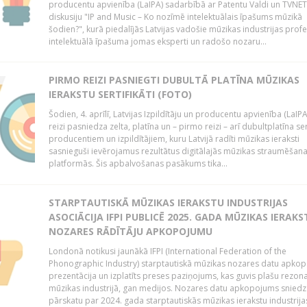
producentu apvienība (LaIPA) sadarbībā ar Patentu Valdi un TVNET 
diskusiju "IP and Music – Ko nozīmē intelektuālais īpašums mūzikā
šodien?", kurā piedalījās Latvijas vadošie mūzikas industrijas profe
intelektuālā īpašuma jomas eksperti un radošo nozaru...
PIRMO REIZI PASNIEGTI DUBULTĀ PLATĪNA MŪZIKAS
IERAKSTU SERTIFIKĀTI (FOTO)
Šodien, 4. aprīlī, Latvijas Izpildītāju un producentu apvienība (LaIPA
reizi pasniedza zelta, platīna un – pirmo reizi – arī dubultplatīna ser
producentiem un izpildītājiem, kuru Latvijā radīti mūzikas ieraksti
sasnieguši ievērojamus rezultātus digitālajās mūzikas straumēšan
platformās. Šis apbalvošanas pasākums tika...
STARPTAUTISKĀ MŪZIKAS IERAKSTU INDUSTRIJAS
ASOCIĀCIJA IFPI PUBLICĒ 2025. GADA MŪZIKAS IERAKS
NOZARES RĀDĪTĀJU APKOPOJUMU
Londonā notikusi jaunākā IFPI (International Federation of the
Phonographic Industry) starptautiskā mūzikas nozares datu apko
prezentācija un izplatīts preses paziņojums, kas guvis plašu rezon
mūzikas industrijā, gan medijos. Nozares datu apkopojums sniedz
pārskatu par 2024. gada starptautiskās mūzikas ierakstu industrija