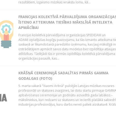
rezultātiem, izgaismo mūzikas ierakstu lomu, kā...
FRANCIJAS KOLEKTĪVĀ PĀRVALDĪJUMA ORGANIZĀCIJA
ĪSTENO ATTEIKUMA TIESĪBAS MĀKSLĪGĀ INTELEKTA
APMĀCĪBAI
Francijas kolektīvā pārvaldījuma organizācijas SPEDIDAM un
ADAMI izplatījušas kopīgu paziņojumu, ka tās izmanto atteikuma ti
saskaņā ar likumdošanā paredzēto izņēmumu, kas ļauj mākslīgā in
izstrādātājiem apmācīt savus datu modeļus bez izpildītāja atļaujas
atlīdzības. Tādējādi tās ir pirmās izpildītāju kolektīvā pārvaldījuma
organizācijas pasaulē, kas...
KRĀŠŅĀ CEREMONIJĀ SADALĪTAS PIRMĀS GAMMA
GODALGAS (FOTO)
5. marta vakarā "Xiaomi Arēnā" pulcējās Latvijas mūzikas nozares
profesionāļi un skatuves zvaigznes, lai dotu startu pirmajai GAMM
apbalvošanas ceremonijai un godinātu aizvadītā gada labākos –
māksliniekus, kuri redzami uz skatuves un iecienīti plašākā sabiedr
industrijas profesionāļus, kuru darbs nereti paliek aizskatuvē. Krāšņ