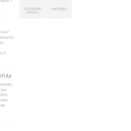
zsākuši 3
LĪDZSKAŅA
GALERIJAS
VEIKALS
neOne"
 ietvaros
as
ā
es 6
ĪTĀJI
linieku,
 par
2016.
nieks
rāk