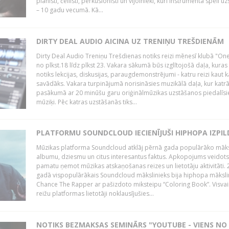
pianisti, čellisti, perkusionisti un vijolnieki, kuri instrumenta spēli u
– 10 gadu vecumā. Kā...
DIRTY DEAL AUDIO AICINA UZ TRENIŅU TREŠDIENĀM
Dirty Deal Audio Treniņu Trešdienas notiks reizi mēnesī klubā "O
no plkst.18 līdz plkst 23. Vakara sākumā būs izglītojošā daļa, kuras
notiks lekcijas, diskusijas, paraugdemonstrējumi - katru reizi kaut k
savādāks. Vakara turpinājumā norisināsies muzikālā daļa, kur katr
pasākumā ar 20 minūšu garu oriģinālmūzikas uzstāšanos piedalīsi
mūziķi. Pēc katras uzstāšanās tiks...
PLATFORMU SOUNDCLOUD IECIENĪJUŠI HIPHOPA IZPILD
Mūzikas platforma Soundcloud atklāj pērnā gada populārāko māks
albumu, dziesmu un citus interesantus faktus. Apkopojums veidots
pamatu ņemot mūzikas atskaņošanas reizes un lietotāju aktivitāti. 
gadā vispopulārākais Soundcloud mākslinieks bija hiphopa māksli
Chance The Rapper ar pašizdoto miksteipu “Coloring Book”. Visvai
reižu platformas lietotāji noklausījušies...
NOTIKS BEZMAKSAS SEMINĀRS "YOUTUBE - VIENS NO