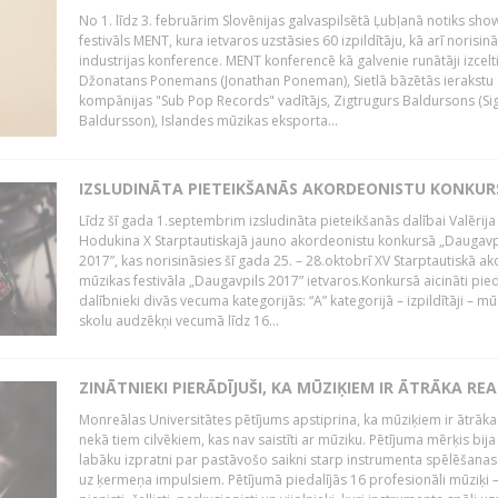
No 1. līdz 3. februārim Slovēnijas galvaspilsētā Ļubļanā notiks sh
festivāls MENT, kura ietvaros uzstāsies 60 izpildītāju, kā arī norisin
industrijas konference. MENT konferencē kā galvenie runātāji izcelt
Džonatans Ponemans (Jonathan Poneman), Sietlā bāzētās ierakstu
kompānijas "Sub Pop Records" vadītājs, Zigtrugurs Baldursons (Si
Baldursson), Islandes mūzikas eksporta...
IZSLUDINĀTA PIETEIKŠANĀS AKORDEONISTU KONKU
Līdz šī gada 1.septembrim izsludināta pieteikšanās dalībai Valērija
Hodukina X Starptautiskajā jauno akordeonistu konkursā „Daugavp
2017”, kas norisināsies šī gada 25. – 28.oktobrī XV Starptautiskā 
mūzikas festivāla „Daugavpils 2017” ietvaros.Konkursā aicināti pied
dalībnieki divās vecuma kategorijās: “A” kategorijā – izpildītāji – mū
skolu audzēkņi vecumā līdz 16...
ZINĀTNIEKI PIERĀDĪJUŠI, KA MŪZIĶIEM IR ĀTRĀKA REA
Monreālas Universitātes pētījums apstiprina, ka mūziķiem ir ātrāka
nekā tiem cilvēkiem, kas nav saistīti ar mūziku. Pētījuma mērķis bija
labāku izpratni par pastāvošo saikni starp instrumenta spēlēšanas
uz ķermeņa impulsiem. Pētījumā piedalījās 16 profesionāli mūziķi 