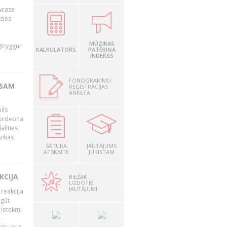
owcase
āsies
i
MŪZIKAS
gtryggur
KALKULATORS
PATĒRIŅA
INDEKSS
FONOGRAMMU
RSAM
REĢISTRĀCIJAS
ANKETA
ils
akordeona
alīties
zikas
SATURA
JAUTĀJUMS
ATSKAITE
JURISTAM
KCIJA
BIEŽĀK
UZDOTIE
JAUTĀJUMI
 reakcija
 gūt
 ietekmi
–