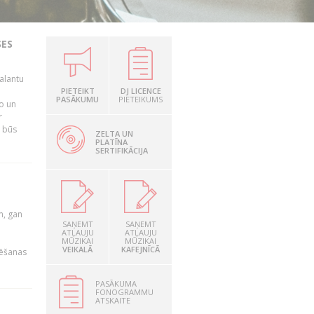
SES
alantu
i
PIETEIKT
DJ LICENCE
PASĀKUMU
PIETEIKUMS
mo un
r
s būs
ZELTA UN
PLATĪNA
SERTIFIKĀCIJA
u
m, gan
SAŅEMT
SAŅEMT
ATĻAUJU
ATĻAUJU
MŪZIKAI
MŪZIKAI
VEIKALĀ
KAFEJNĪCĀ
rēšanas
PASĀKUMA
FONOGRAMMU
ATSKAITE