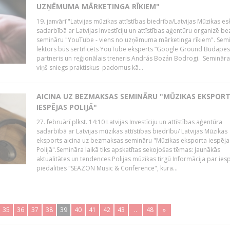
UZŅĒMUMA MĀRKETINGA RĪKIEM"
19. janvārī "Latvijas mūzikas attīstības biedrība/Latvijas Mūzikas e
sadarbībā ar Latvijas Investīciju un attīstības aģentūru organizē 
semināru "YouTube - viens no uzņēmuma mārketinga rīkiem". Sem
lektors būs sertificēts YouTube eksperts “Google Ground Budapes
partneris un reģionālais treneris András Bozán Bodrogi. Semināra 
viņš sniegs praktiskus padomus kā...
AICINA UZ BEZMAKSAS SEMINĀRU "MŪZIKAS EKSPOR
IESPĒJAS POLIJĀ"
27. februārī plkst. 14:10 Latvijas Investīciju un attīstības aģentūra
sadarbībā ar Latvijas mūzikas attīstības biedrību/ Latvijas Mūzikas
eksports aicina uz bezmaksas semināru "Mūzikas eksporta iespēja
Polijā".Semināra laikā tiks apskatītas sekojošas tēmas: Jaunākās
aktualitātes un tendences Polijas mūzikas tirgū Informācija par ies
piedalīties "SEAZON Music & Conference", kura...
35
36
37
38
39
40
41
42
43
..
48
»