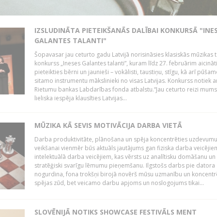
IZSLUDINĀTA PIETEIKŠANĀS DALĪBAI KONKURSĀ "INE
GALANTES TALANTI"
Šopavasar jau ceturto gadu Latvijā norisināsies klasiskās mūzikas t
konkurss „Ineses Galantes talanti”, kuram līdz 27. februārim aicināt
pieteikties bērni un jaunieši – vokālisti, taustiņu, stīgu, kā arī pūša
sitamo instrumentu mākslinieki no visas Latvijas. Konkurss notiek a
Rietumu bankas Labdarības fonda atbalstu.“Jau ceturto reizi mum
lieliska iespēja klausīties Latvijas...
MŪZIKA KĀ SEVIS MOTIVĀCIJA DARBA VIETĀ
Darba produktivitāte, plānošana un spēja koncentrēties uzdevum
veikšanai vienmēr būs aktuāls jautājums gan fiziska darba veicējie
intelektuālā darba veicējiem, kas vērsts uz analītisku domāšanu un
stratēģiski svarīgu lēmumu pieņemšanu. Ilgstošs darbs pie datora
nogurdina, fona trokšņi birojā novērš mūsu uzmanību un koncent
spējas zūd, bet veicamo darbu apjoms un noslogojums tikai...
SLOVĒNIJĀ NOTIKS SHOWCASE FESTIVĀLS MENT