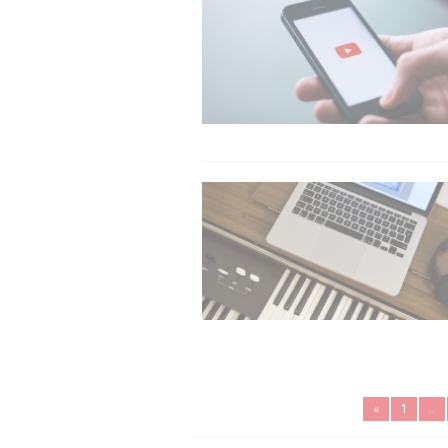
«
1
..