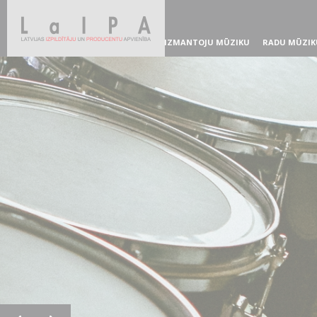
IZMANTOJU MŪZIKU
RADU MŪZIK