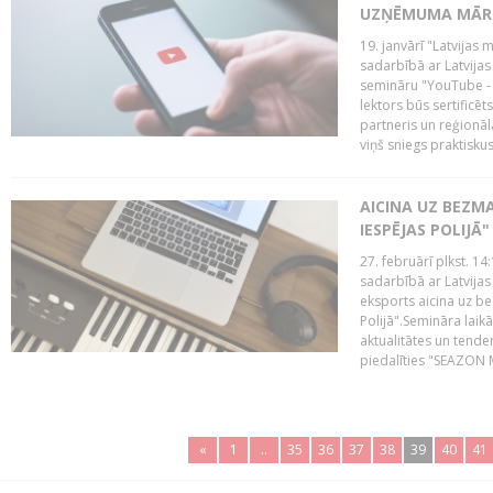
UZŅĒMUMA MĀRK
19. janvārī "Latvijas 
sadarbībā ar Latvijas
semināru "YouTube -
lektors būs sertific
partneris un reģionā
viņš sniegs praktisku
AICINA UZ BEZM
IESPĒJAS POLIJĀ"
27. februārī plkst. 14:
sadarbībā ar Latvijas
eksports aicina uz b
Polijā".Semināra laik
aktualitātes un tende
piedalīties "SEAZON M
«
1
..
35
36
37
38
39
40
41