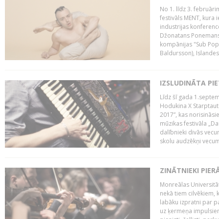
No 1. līdz 3. februār
festivāls MENT, kura i
industrijas konferenc
Džonatans Ponemans (
kompānijas "Sub Pop 
Baldursson), Islandes
IZSLUDINĀTA PI
Līdz šī gada 1.septem
Hodukina X Starptaut
2017”, kas norisināsi
mūzikas festivāla „Da
dalībnieki divās vecum
skolu audzēkņi vecumā
ZINĀTNIEKI PIER
Monreālas Universitāt
nekā tiem cilvēkiem, k
labāku izpratni par p
uz ķermeņa impulsiem.