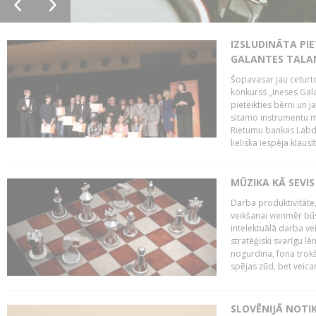
IZSLUDINĀTA PIE
GALANTES TALA
Šopavasar jau ceturto
konkurss „Ineses Galan
pieteikties bērni un ja
sitamo instrumentu mā
Rietumu bankas Labda
lieliska iespēja klausīt
MŪZIKA KĀ SEVIS
Darba produktivitāte
veikšanai vienmēr būs
intelektuālā darba ve
stratēģiski svarīgu 
nogurdina, fona trok
spējas zūd, bet veic
SLOVĒNIJĀ NOTI