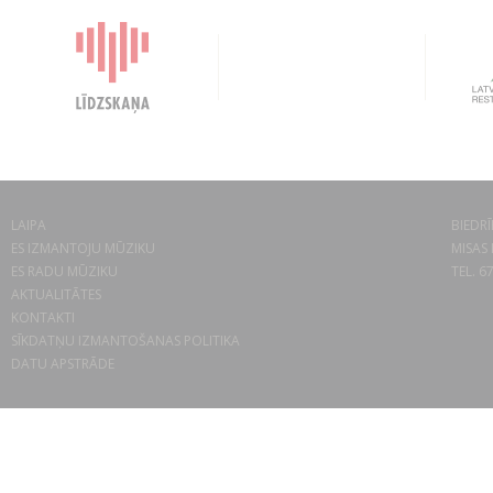
LAIPA
BIEDRĪ
ES IZMANTOJU MŪZIKU
MISAS 
ES RADU MŪZIKU
TEL. 6
AKTUALITĀTES
KONTAKTI
SĪKDATŅU IZMANTOŠANAS POLITIKA
DATU APSTRĀDE