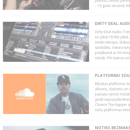
pianisti, čellisti, per
– 10 gadu vecumā. Kā.
DIRTY DEAL AUD
Dirty Deal Audio Tre
no plkst.18 līdz plkst
notiks lekcijas, disku
savādāks. Vakara turp
pasākumā ar 20 minūš
mūziķi. Pēc katras uzs
PLATFORMU SOUND
Mūzikas platforma So
albumu, dziesmu un c
pamatu ņemot mūzikas 
gadā vispopulārākais
Chance The Rapper ar
reižu platformas lietot
NOTIKS BEZMAKS