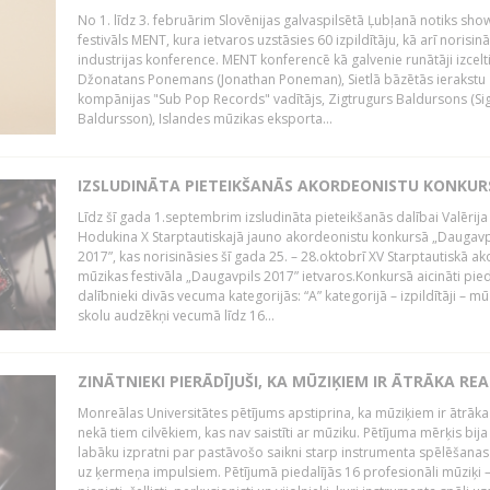
No 1. līdz 3. februārim Slovēnijas galvaspilsētā Ļubļanā notiks sh
festivāls MENT, kura ietvaros uzstāsies 60 izpildītāju, kā arī norisin
industrijas konference. MENT konferencē kā galvenie runātāji izcelt
Džonatans Ponemans (Jonathan Poneman), Sietlā bāzētās ierakstu
kompānijas "Sub Pop Records" vadītājs, Zigtrugurs Baldursons (Si
Baldursson), Islandes mūzikas eksporta...
IZSLUDINĀTA PIETEIKŠANĀS AKORDEONISTU KONKU
Līdz šī gada 1.septembrim izsludināta pieteikšanās dalībai Valērija
Hodukina X Starptautiskajā jauno akordeonistu konkursā „Daugavp
2017”, kas norisināsies šī gada 25. – 28.oktobrī XV Starptautiskā 
mūzikas festivāla „Daugavpils 2017” ietvaros.Konkursā aicināti pied
dalībnieki divās vecuma kategorijās: “A” kategorijā – izpildītāji – mū
skolu audzēkņi vecumā līdz 16...
ZINĀTNIEKI PIERĀDĪJUŠI, KA MŪZIĶIEM IR ĀTRĀKA REA
Monreālas Universitātes pētījums apstiprina, ka mūziķiem ir ātrāka
nekā tiem cilvēkiem, kas nav saistīti ar mūziku. Pētījuma mērķis bija
labāku izpratni par pastāvošo saikni starp instrumenta spēlēšanas
uz ķermeņa impulsiem. Pētījumā piedalījās 16 profesionāli mūziķi 