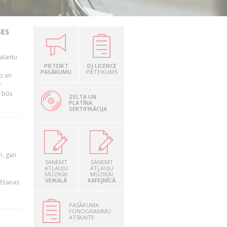
SES
alantu
i
PIETEIKT
DJ LICENCE
PASĀKUMU
PIETEIKUMS
mo un
r
s būs
ZELTA UN
PLATĪNA
SERTIFIKĀCIJA
u
m, gan
SAŅEMT
SAŅEMT
ATĻAUJU
ATĻAUJU
MŪZIKAI
MŪZIKAI
VEIKALĀ
KAFEJNĪCĀ
rēšanas
PASĀKUMA
FONOGRAMMU
ATSKAITE