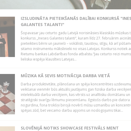
IZSLUDINĀTA PIETEIKŠANĀS DALĪBAI KONKURSĀ "INE
GALANTES TALANTI"
Šopavasar jau ceturto gadu Latvijā norisināsies klasiskās mūzikas t
konkurss „Ineses Galantes talanti”, kuram līdz 27. februārim aicināt
pieteikties bērni un jaunieši – vokālisti, taustiņu, stīgu, kā arī pūša
sitamo instrumentu mākslinieki no visas Latvijas. Konkurss notiek a
Rietumu bankas Labdarības fonda atbalstu.“Jau ceturto reizi mum
lieliska iespēja klausīties Latvijas...
MŪZIKA KĀ SEVIS MOTIVĀCIJA DARBA VIETĀ
Darba produktivitāte, plānošana un spēja koncentrēties uzdevum
veikšanai vienmēr būs aktuāls jautājums gan fiziska darba veicējie
intelektuālā darba veicējiem, kas vērsts uz analītisku domāšanu un
stratēģiski svarīgu lēmumu pieņemšanu. Ilgstošs darbs pie datora
nogurdina, fona trokšņi birojā novērš mūsu uzmanību un koncent
spējas zūd, bet veicamo darbu apjoms un noslogojums tikai...
SLOVĒNIJĀ NOTIKS SHOWCASE FESTIVĀLS MENT