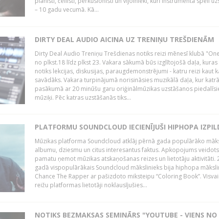
pianisti, čellisti, perkusionisti un vijolnieki, kuri instrumenta spēli u
– 10 gadu vecumā. Kā...
DIRTY DEAL AUDIO AICINA UZ TRENIŅU TREŠDIENĀM
Dirty Deal Audio Treniņu Trešdienas notiks reizi mēnesī klubā "O
no plkst.18 līdz plkst 23. Vakara sākumā būs izglītojošā daļa, kuras
notiks lekcijas, diskusijas, paraugdemonstrējumi - katru reizi kaut k
savādāks. Vakara turpinājumā norisināsies muzikālā daļa, kur katr
pasākumā ar 20 minūšu garu oriģinālmūzikas uzstāšanos piedalīsi
mūziķi. Pēc katras uzstāšanās tiks...
PLATFORMU SOUNDCLOUD IECIENĪJUŠI HIPHOPA IZPILD
Mūzikas platforma Soundcloud atklāj pērnā gada populārāko māks
albumu, dziesmu un citus interesantus faktus. Apkopojums veidots
pamatu ņemot mūzikas atskaņošanas reizes un lietotāju aktivitāti. 
gadā vispopulārākais Soundcloud mākslinieks bija hiphopa māksli
Chance The Rapper ar pašizdoto miksteipu “Coloring Book”. Visvai
reižu platformas lietotāji noklausījušies...
NOTIKS BEZMAKSAS SEMINĀRS "YOUTUBE - VIENS NO