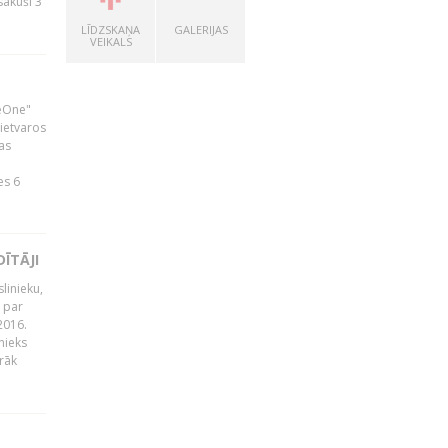
zsākuši 3
LĪDZSKAŅA
GALERIJAS
VEIKALS
neOne"
 ietvaros
as
ā
es 6
ĪTĀJI
linieku,
 par
2016.
nieks
rāk