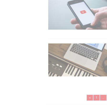
«
1
..