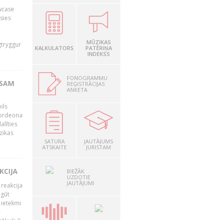
owcase
āsies
i
MŪZIKAS
gtryggur
KALKULATORS
PATĒRIŅA
INDEKSS
FONOGRAMMU
RSAM
REĢISTRĀCIJAS
ANKETA
ils
akordeona
alīties
zikas
SATURA
JAUTĀJUMS
ATSKAITE
JURISTAM
KCIJA
BIEŽĀK
UZDOTIE
JAUTĀJUMI
 reakcija
 gūt
 ietekmi
–