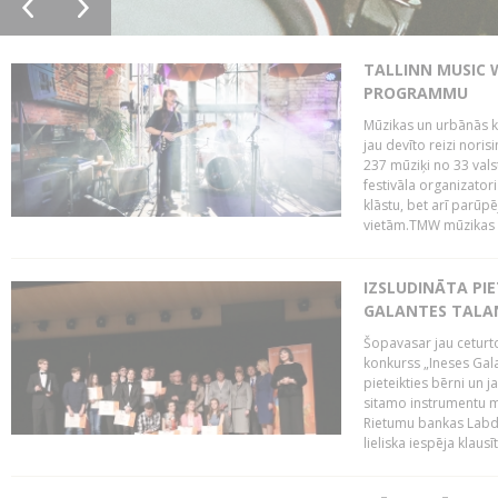
TALLINN MUSIC 
PROGRAMMU
Mūzikas un urbānās ku
jau devīto reizi norisi
237 mūziķi no 33 val
festivāla organizator
klāstu, bet arī parūp
vietām.TMW mūzikas 
IZSLUDINĀTA PIE
GALANTES TALA
Šopavasar jau ceturto
konkurss „Ineses Galan
pieteikties bērni un ja
sitamo instrumentu mā
Rietumu bankas Labda
lieliska iespēja klausīt