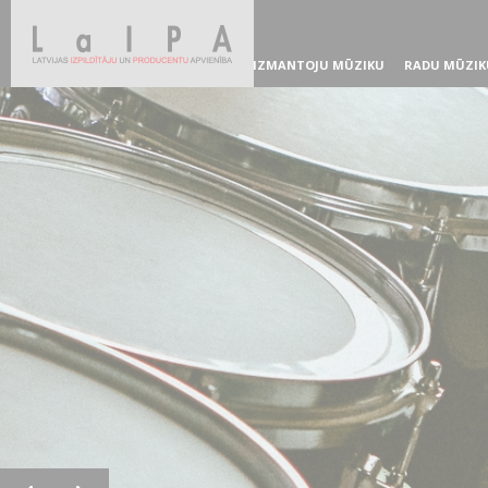
IZMANTOJU MŪZIKU
RADU MŪZIK