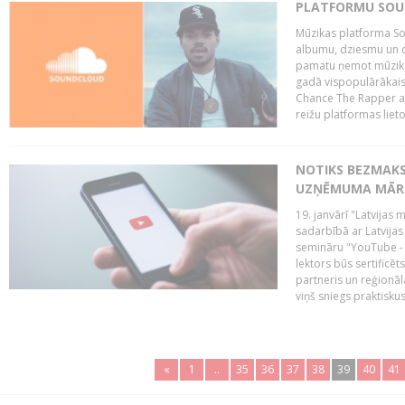
PLATFORMU SOUND
Mūzikas platforma So
albumu, dziesmu un c
pamatu ņemot mūzikas 
gadā vispopulārākais
Chance The Rapper ar
reižu platformas lietot
NOTIKS BEZMAKS
UZŅĒMUMA MĀRK
19. janvārī "Latvijas 
sadarbībā ar Latvijas
semināru "YouTube -
lektors būs sertific
partneris un reģionā
viņš sniegs praktisku
«
1
..
35
36
37
38
39
40
41