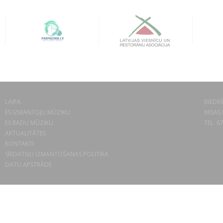
LAIPA
BIEDRĪ
ES IZMANTOJU MŪZIKU
MISAS 
ES RADU MŪZIKU
TEL. 6
AKTUALITĀTES
KONTAKTI
SĪKDATŅU IZMANTOŠANAS POLITIKA
DATU APSTRĀDE