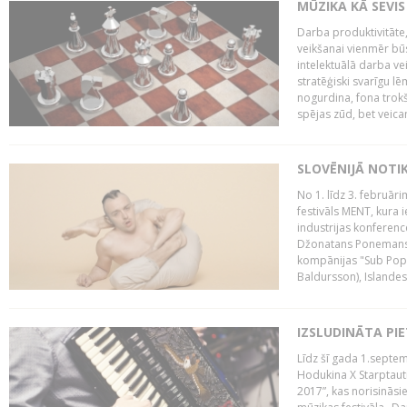
MŪZIKA KĀ SEVIS
Darba produktivitāte
veikšanai vienmēr būs
intelektuālā darba ve
stratēģiski svarīgu 
nogurdina, fona trok
spējas zūd, bet veic
SLOVĒNIJĀ NOTI
No 1. līdz 3. februār
festivāls MENT, kura i
industrijas konferenc
Džonatans Ponemans (
kompānijas "Sub Pop 
Baldursson), Islandes
IZSLUDINĀTA PI
Līdz šī gada 1.septem
Hodukina X Starptaut
2017”, kas norisināsi