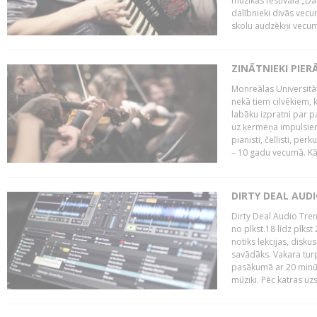
mūzikas festivāla „Da
dalībnieki divās vecum
skolu audzēkņi vecumā
ZINĀTNIEKI PIER
Monreālas Universitāt
nekā tiem cilvēkiem, k
labāku izpratni par p
uz ķermeņa impulsiem.
pianisti, čellisti, per
– 10 gadu vecumā. Kā.
DIRTY DEAL AUD
Dirty Deal Audio Tre
no plkst.18 līdz plkst
notiks lekcijas, disku
savādāks. Vakara turp
pasākumā ar 20 minūš
mūziķi. Pēc katras uzs