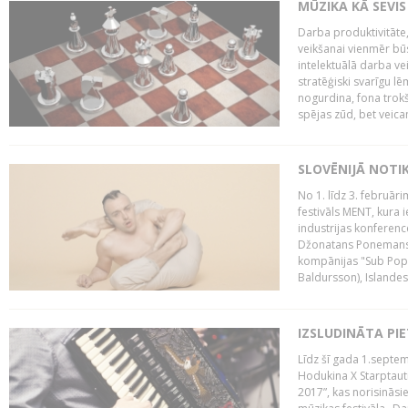
MŪZIKA KĀ SEVIS
Darba produktivitāte
veikšanai vienmēr būs
intelektuālā darba ve
stratēģiski svarīgu 
nogurdina, fona trok
spējas zūd, bet veic
SLOVĒNIJĀ NOTI
No 1. līdz 3. februār
festivāls MENT, kura i
industrijas konferenc
Džonatans Ponemans (
kompānijas "Sub Pop 
Baldursson), Islandes
IZSLUDINĀTA PI
Līdz šī gada 1.septem
Hodukina X Starptaut
2017”, kas norisināsi