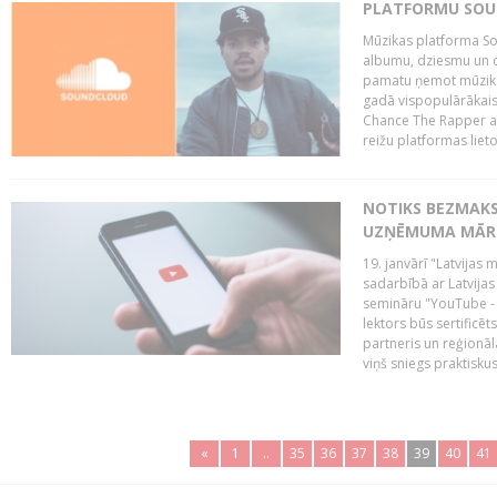
PLATFORMU SOUND
Mūzikas platforma So
albumu, dziesmu un c
pamatu ņemot mūzikas 
gadā vispopulārākais
Chance The Rapper ar
reižu platformas lietot
NOTIKS BEZMAKS
UZŅĒMUMA MĀRK
19. janvārī "Latvijas 
sadarbībā ar Latvijas
semināru "YouTube -
lektors būs sertific
partneris un reģionā
viņš sniegs praktisku
«
1
..
35
36
37
38
39
40
41