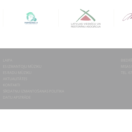
LAIPA
BIEDRĪ
ES IZMANTOJU MŪZIKU
MISAS 
ES RADU MŪZIKU
TEL. 6
AKTUALITĀTES
KONTAKTI
SĪKDATŅU IZMANTOŠANAS POLITIKA
DATU APSTRĀDE