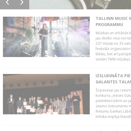
TALLINN MUSIC 
PROGRAMMU
Mūzikas un urbānās ku
jau devīto reizi norisi
237 mūziķi no 33 val
festivāla organizator
klāstu, bet arī parūp
vietām.TMW mūzikas 
IZSLUDINĀTA PIE
GALANTES TALA
Šopavasar jau ceturto
konkurss „Ineses Galan
pieteikties bērni un ja
sitamo instrumentu mā
Rietumu bankas Labda
lieliska iespēja klausīt