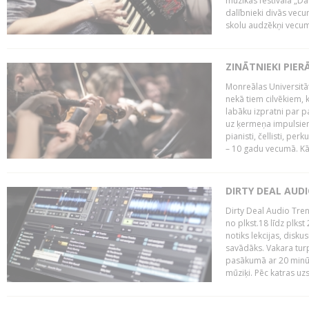
mūzikas festivāla „Da
dalībnieki divās vecum
skolu audzēkņi vecumā
ZINĀTNIEKI PIER
Monreālas Universitāt
nekā tiem cilvēkiem, k
labāku izpratni par p
uz ķermeņa impulsiem.
pianisti, čellisti, per
– 10 gadu vecumā. Kā.
DIRTY DEAL AUD
Dirty Deal Audio Tre
no plkst.18 līdz plkst
notiks lekcijas, disku
savādāks. Vakara turp
pasākumā ar 20 minūš
mūziķi. Pēc katras uzs