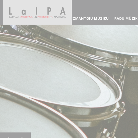
IZMANTOJU MŪZIKU
RADU MŪZIK