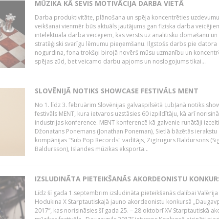
MŪZIKA KĀ SEVIS MOTIVĀCIJA DARBA VIETĀ
Darba produktivitāte, plānošana un spēja koncentrēties uzdevum
veikšanai vienmēr būs aktuāls jautājums gan fiziska darba veicējie
intelektuālā darba veicējiem, kas vērsts uz analītisku domāšanu un
stratēģiski svarīgu lēmumu pieņemšanu. Ilgstošs darbs pie datora
nogurdina, fona trokšņi birojā novērš mūsu uzmanību un koncent
spējas zūd, bet veicamo darbu apjoms un noslogojums tikai...
SLOVĒNIJĀ NOTIKS SHOWCASE FESTIVĀLS MENT
No 1. līdz 3. februārim Slovēnijas galvaspilsētā Ļubļanā notiks sh
festivāls MENT, kura ietvaros uzstāsies 60 izpildītāju, kā arī norisin
industrijas konference. MENT konferencē kā galvenie runātāji izcelt
Džonatans Ponemans (Jonathan Poneman), Sietlā bāzētās ierakstu
kompānijas "Sub Pop Records" vadītājs, Zigtrugurs Baldursons (Si
Baldursson), Islandes mūzikas eksporta...
IZSLUDINĀTA PIETEIKŠANĀS AKORDEONISTU KONKU
Līdz šī gada 1.septembrim izsludināta pieteikšanās dalībai Valērija
Hodukina X Starptautiskajā jauno akordeonistu konkursā „Daugavp
2017”, kas norisināsies šī gada 25. – 28.oktobrī XV Starptautiskā 