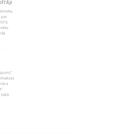
ĪTĀJI
linieku,
 par
2016.
nieks
rāk
skports"
bezmaksas
ināra
t”
laikā