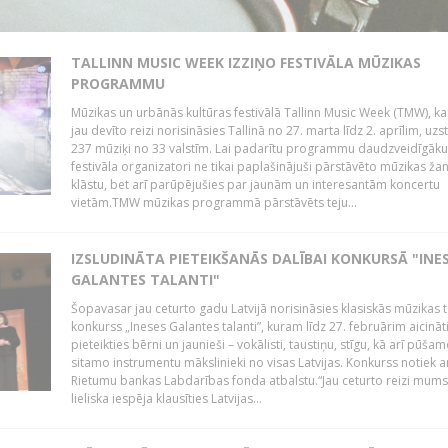
TALLINN MUSIC WEEK IZZIŅO FESTIVĀLA MŪZIKAS
PROGRAMMU
Mūzikas un urbānās kultūras festivālā Tallinn Music Week (TMW), k
jau devīto reizi norisināsies Tallinā no 27. marta līdz 2. aprīlim, uzs
237 mūziķi no 33 valstīm. Lai padarītu programmu daudzveidīgāku
festivāla organizatori ne tikai paplašinājuši pārstāvēto mūzikas ža
klāstu, bet arī parūpējušies par jaunām un interesantām koncertu
vietām.TMW mūzikas programmā pārstāvēts teju...
IZSLUDINĀTA PIETEIKŠANĀS DALĪBAI KONKURSĀ "INE
GALANTES TALANTI"
Šopavasar jau ceturto gadu Latvijā norisināsies klasiskās mūzikas t
konkurss „Ineses Galantes talanti”, kuram līdz 27. februārim aicināt
pieteikties bērni un jaunieši – vokālisti, taustiņu, stīgu, kā arī pūša
sitamo instrumentu mākslinieki no visas Latvijas. Konkurss notiek a
Rietumu bankas Labdarības fonda atbalstu.“Jau ceturto reizi mum
lieliska iespēja klausīties Latvijas...