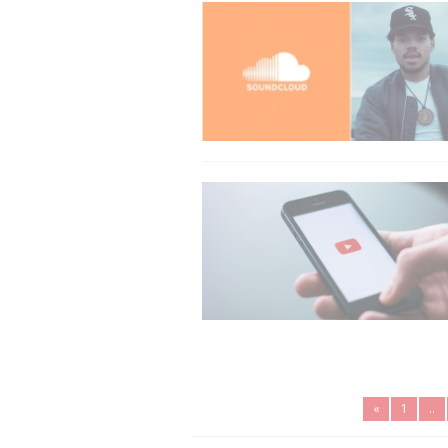
«
1
..