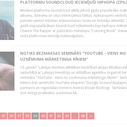
PLATFORMU SOUNDCLOUD IECIENĪJUŠI HIPHOPA IZPILD
Mūzikas platforma Soundcloud atklāj pērnā gada populārāko māks
albumu, dziesmu un citus interesantus faktus. Apkopojums veidots
pamatu ņemot mūzikas atskaņošanas reizes un lietotāju aktivitāti. 
gadā vispopulārākais Soundcloud mākslinieks bija hiphopa māksli
Chance The Rapper ar pašizdoto miksteipu “Coloring Book”. Visvai
reižu platformas lietotāji noklausījušies...
NOTIKS BEZMAKSAS SEMINĀRS "YOUTUBE - VIENS NO
UZŅĒMUMA MĀRKETINGA RĪKIEM"
19. janvārī "Latvijas mūzikas attīstības biedrība/Latvijas Mūzikas e
sadarbībā ar Latvijas Investīciju un attīstības aģentūru organizē 
semināru "YouTube - viens no uzņēmuma mārketinga rīkiem". Sem
lektors būs sertificēts YouTube eksperts “Google Ground Budapes
partneris un reģionālais treneris András Bozán Bodrogi. Semināra 
viņš sniegs praktiskus padomus kā...
35
36
37
38
39
40
41
42
43
..
48
»