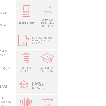
u
m, gan
MŪZIKAS
KALKULATORS
PATĒRIŅA
rēšanas
INDEKSS
FONOGRAMMU
REĢISTRĀCIJAS
ANKETA
owcase
āsies
i
gtryggur
SATURA
JAUTĀJUMS
ATSKAITE
JURISTAM
BIEŽĀK
UZDOTIE
RSAM
JAUTĀJUMI
ils
akordeona