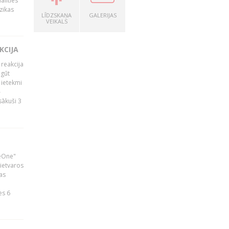
alīties
zikas
LĪDZSKAŅA
GALERIJAS
VEIKALS
KCIJA
 reakcija
 gūt
 ietekmi
–
zsākuši 3
neOne"
 ietvaros
as
ā
es 6