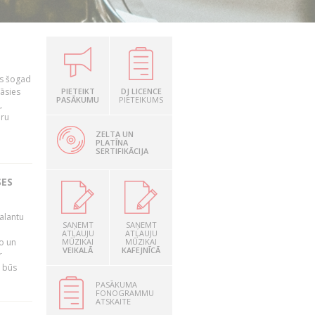
as šogad
tāsies
PIETEIKT
DJ LICENCE
PASĀKUMU
PIETEIKUMS
,
nru
ZELTA UN
PLATĪNA
SERTIFIKĀCIJA
SES
alantu
SAŅEMT
SAŅEMT
i
ATĻAUJU
ATĻAUJU
mo un
MŪZIKAI
MŪZIKAI
VEIKALĀ
KAFEJNĪCĀ
r
s būs
PASĀKUMA
FONOGRAMMU
ATSKAITE