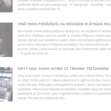
mūzikas festivāla „Daugavpils 2017” ietvaros.Konkursā aicināti pied
dalībnieki divās vecuma kategorijās: “A” kategorijā – izpildītāji – mū
skolu audzēkņi vecumā līdz 16...
ZINĀTNIEKI PIERĀDĪJUŠI, KA MŪZIĶIEM IR ĀTRĀKA REA
Monreālas Universitātes pētījums apstiprina, ka mūziķiem ir ātrāka
nekā tiem cilvēkiem, kas nav saistīti ar mūziku. Pētījuma mērķis bija
labāku izpratni par pastāvošo saikni starp instrumenta spēlēšanas
uz ķermeņa impulsiem. Pētījumā piedalījās 16 profesionāli mūziķi 
pianisti, čellisti, perkusionisti un vijolnieki, kuri instrumenta spēli u
– 10 gadu vecumā. Kā...
DIRTY DEAL AUDIO AICINA UZ TRENIŅU TREŠDIENĀM
Dirty Deal Audio Treniņu Trešdienas notiks reizi mēnesī klubā "O
no plkst.18 līdz plkst 23. Vakara sākumā būs izglītojošā daļa, kuras
notiks lekcijas, diskusijas, paraugdemonstrējumi - katru reizi kaut k
savādāks. Vakara turpinājumā norisināsies muzikālā daļa, kur katr
pasākumā ar 20 minūšu garu oriģinālmūzikas uzstāšanos piedalīsi
mūziķi. Pēc katras uzstāšanās tiks...