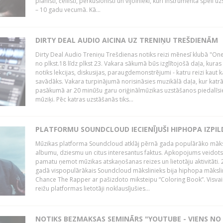
pianisti, čellisti, perkusionisti un vijolnieki, kuri instrumenta spēli u
– 10 gadu vecumā. Kā...
DIRTY DEAL AUDIO AICINA UZ TRENIŅU TREŠDIENĀM
Dirty Deal Audio Treniņu Trešdienas notiks reizi mēnesī klubā "O
no plkst.18 līdz plkst 23. Vakara sākumā būs izglītojošā daļa, kuras
notiks lekcijas, diskusijas, paraugdemonstrējumi - katru reizi kaut k
savādāks. Vakara turpinājumā norisināsies muzikālā daļa, kur katr
pasākumā ar 20 minūšu garu oriģinālmūzikas uzstāšanos piedalīsi
mūziķi. Pēc katras uzstāšanās tiks...
PLATFORMU SOUNDCLOUD IECIENĪJUŠI HIPHOPA IZPILD
Mūzikas platforma Soundcloud atklāj pērnā gada populārāko māks
albumu, dziesmu un citus interesantus faktus. Apkopojums veidots
pamatu ņemot mūzikas atskaņošanas reizes un lietotāju aktivitāti. 
gadā vispopulārākais Soundcloud mākslinieks bija hiphopa māksli
Chance The Rapper ar pašizdoto miksteipu “Coloring Book”. Visvai
reižu platformas lietotāji noklausījušies...
NOTIKS BEZMAKSAS SEMINĀRS "YOUTUBE - VIENS NO