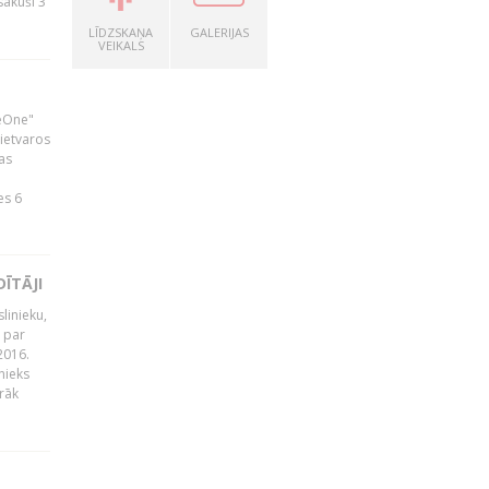
zsākuši 3
LĪDZSKAŅA
GALERIJAS
VEIKALS
neOne"
 ietvaros
as
ā
es 6
ĪTĀJI
linieku,
 par
2016.
nieks
rāk