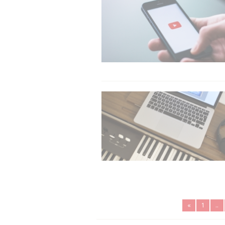
«
1
..