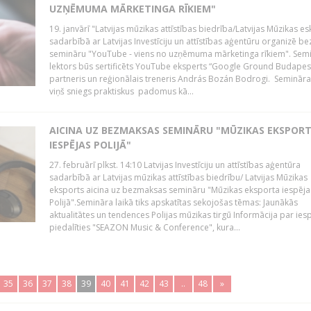
UZŅĒMUMA MĀRKETINGA RĪKIEM"
19. janvārī "Latvijas mūzikas attīstības biedrība/Latvijas Mūzikas e
sadarbībā ar Latvijas Investīciju un attīstības aģentūru organizē 
semināru "YouTube - viens no uzņēmuma mārketinga rīkiem". Sem
lektors būs sertificēts YouTube eksperts “Google Ground Budapes
partneris un reģionālais treneris András Bozán Bodrogi. Semināra 
viņš sniegs praktiskus padomus kā...
AICINA UZ BEZMAKSAS SEMINĀRU "MŪZIKAS EKSPOR
IESPĒJAS POLIJĀ"
27. februārī plkst. 14:10 Latvijas Investīciju un attīstības aģentūra
sadarbībā ar Latvijas mūzikas attīstības biedrību/ Latvijas Mūzikas
eksports aicina uz bezmaksas semināru "Mūzikas eksporta iespēja
Polijā".Semināra laikā tiks apskatītas sekojošas tēmas: Jaunākās
aktualitātes un tendences Polijas mūzikas tirgū Informācija par ies
piedalīties "SEAZON Music & Conference", kura...
35
36
37
38
39
40
41
42
43
..
48
»