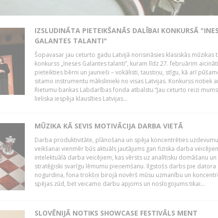
IZSLUDINĀTA PIETEIKŠANĀS DALĪBAI KONKURSĀ "INE
GALANTES TALANTI"
Šopavasar jau ceturto gadu Latvijā norisināsies klasiskās mūzikas t
konkurss „Ineses Galantes talanti”, kuram līdz 27. februārim aicināt
pieteikties bērni un jaunieši – vokālisti, taustiņu, stīgu, kā arī pūša
sitamo instrumentu mākslinieki no visas Latvijas. Konkurss notiek a
Rietumu bankas Labdarības fonda atbalstu.“Jau ceturto reizi mum
lieliska iespēja klausīties Latvijas...
MŪZIKA KĀ SEVIS MOTIVĀCIJA DARBA VIETĀ
Darba produktivitāte, plānošana un spēja koncentrēties uzdevum
veikšanai vienmēr būs aktuāls jautājums gan fiziska darba veicējie
intelektuālā darba veicējiem, kas vērsts uz analītisku domāšanu un
stratēģiski svarīgu lēmumu pieņemšanu. Ilgstošs darbs pie datora
nogurdina, fona trokšņi birojā novērš mūsu uzmanību un koncent
spējas zūd, bet veicamo darbu apjoms un noslogojums tikai...
SLOVĒNIJĀ NOTIKS SHOWCASE FESTIVĀLS MENT