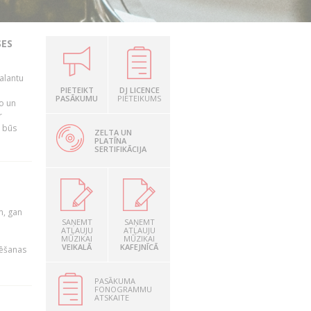
SES
alantu
i
PIETEIKT
DJ LICENCE
PASĀKUMU
PIETEIKUMS
mo un
r
s būs
ZELTA UN
PLATĪNA
SERTIFIKĀCIJA
u
m, gan
SAŅEMT
SAŅEMT
ATĻAUJU
ATĻAUJU
MŪZIKAI
MŪZIKAI
VEIKALĀ
KAFEJNĪCĀ
rēšanas
PASĀKUMA
FONOGRAMMU
ATSKAITE