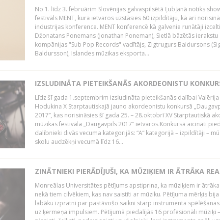
No 1. līdz 3. februārim Slovēnijas galvaspilsētā Ļubļanā notiks sh
festivāls MENT, kura ietvaros uzstāsies 60 izpildītāju, kā arī norisin
industrijas konference. MENT konferencē kā galvenie runātāji izcelt
Džonatans Ponemans (Jonathan Poneman), Sietlā bāzētās ierakstu
kompānijas "Sub Pop Records" vadītājs, Zigtrugurs Baldursons (Si
Baldursson), Islandes mūzikas eksporta...
IZSLUDINĀTA PIETEIKŠANĀS AKORDEONISTU KONKU
Līdz šī gada 1.septembrim izsludināta pieteikšanās dalībai Valērija
Hodukina X Starptautiskajā jauno akordeonistu konkursā „Daugavp
2017”, kas norisināsies šī gada 25. – 28.oktobrī XV Starptautiskā 
mūzikas festivāla „Daugavpils 2017” ietvaros.Konkursā aicināti pied
dalībnieki divās vecuma kategorijās: “A” kategorijā – izpildītāji – mū
skolu audzēkņi vecumā līdz 16...
ZINĀTNIEKI PIERĀDĪJUŠI, KA MŪZIĶIEM IR ĀTRĀKA REA
Monreālas Universitātes pētījums apstiprina, ka mūziķiem ir ātrāka
nekā tiem cilvēkiem, kas nav saistīti ar mūziku. Pētījuma mērķis bija
labāku izpratni par pastāvošo saikni starp instrumenta spēlēšanas
uz ķermeņa impulsiem. Pētījumā piedalījās 16 profesionāli mūziķi 