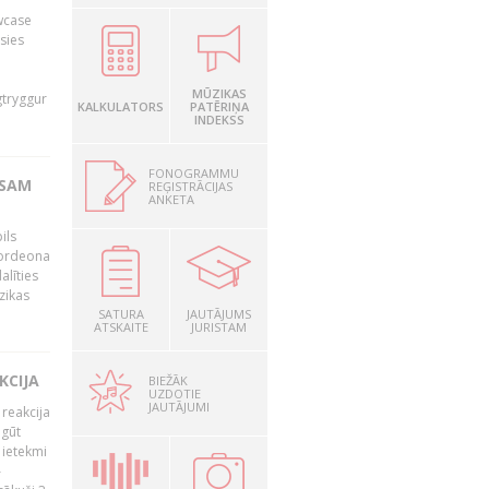
owcase
āsies
i
MŪZIKAS
gtryggur
KALKULATORS
PATĒRIŅA
INDEKSS
FONOGRAMMU
RSAM
REĢISTRĀCIJAS
ANKETA
ils
akordeona
alīties
zikas
SATURA
JAUTĀJUMS
ATSKAITE
JURISTAM
KCIJA
BIEŽĀK
UZDOTIE
JAUTĀJUMI
 reakcija
 gūt
 ietekmi
–