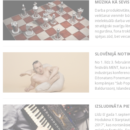
MŪZIKA KĀ SEVIS
Darba produktivitāte
veikšanai vienmēr būs
intelektuālā darba ve
stratēģiski svarīgu 
nogurdina, fona trok
spējas zūd, bet veic
SLOVĒNIJĀ NOTI
No 1. līdz 3. februār
festivāls MENT, kura i
industrijas konferenc
Džonatans Ponemans (
kompānijas "Sub Pop 
Baldursson), Islandes
IZSLUDINĀTA PI
Līdz šī gada 1.septem
Hodukina X Starptaut
2017”, kas norisināsi