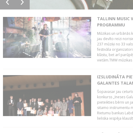
TALLINN MUSIC 
PROGRAMMU
Mūzikas un urbānās ku
jau devīto reizi norisi
237 mūziķi no 33 val
festivāla organizator
klāstu, bet arī parūp
vietām.TMW mūzikas 
IZSLUDINĀTA PIE
GALANTES TALA
Šopavasar jau ceturto
konkurss „Ineses Galan
pieteikties bērni un ja
sitamo instrumentu mā
Rietumu bankas Labda
lieliska iespēja klausīt