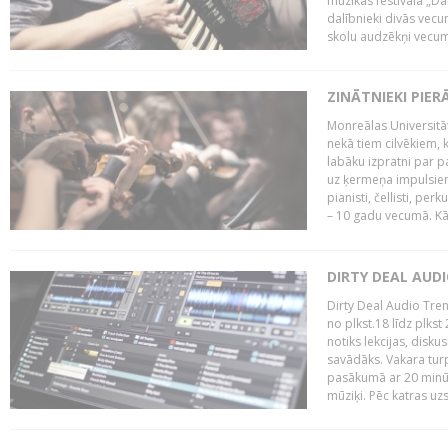
mūzikas festivāla „Da
dalībnieki divās vecum
skolu audzēkņi vecumā
ZINĀTNIEKI PIER
Monreālas Universitāt
nekā tiem cilvēkiem, k
labāku izpratni par p
uz ķermeņa impulsiem.
pianisti, čellisti, per
– 10 gadu vecumā. Kā.
DIRTY DEAL AUD
Dirty Deal Audio Tre
no plkst.18 līdz plkst
notiks lekcijas, disku
savādāks. Vakara turp
pasākumā ar 20 minūš
mūziķi. Pēc katras uzs