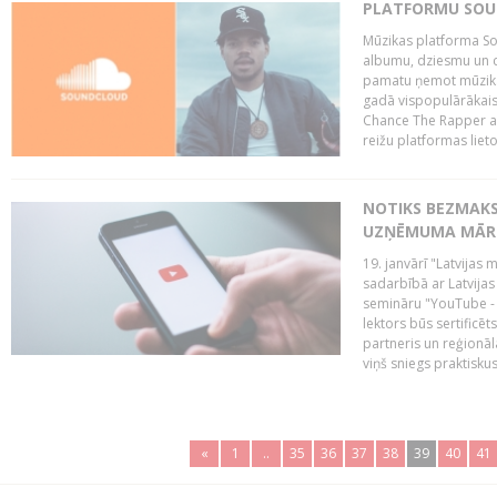
PLATFORMU SOUND
Mūzikas platforma So
albumu, dziesmu un c
pamatu ņemot mūzikas 
gadā vispopulārākais
Chance The Rapper ar
reižu platformas lietot
NOTIKS BEZMAKS
UZŅĒMUMA MĀRK
19. janvārī "Latvijas 
sadarbībā ar Latvijas
semināru "YouTube -
lektors būs sertific
partneris un reģionā
viņš sniegs praktisku
«
1
..
35
36
37
38
39
40
41