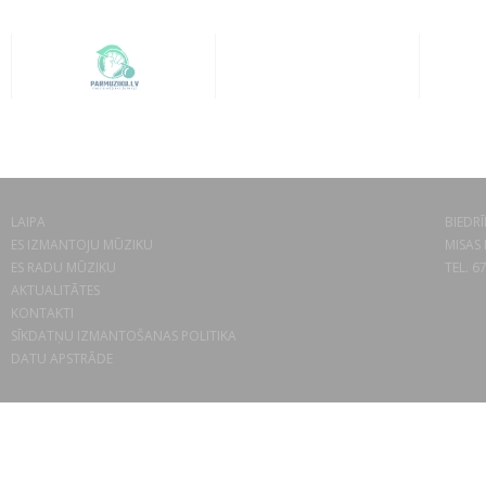
LAIPA
BIEDRĪ
ES IZMANTOJU MŪZIKU
MISAS 
ES RADU MŪZIKU
TEL. 6
AKTUALITĀTES
KONTAKTI
SĪKDATŅU IZMANTOŠANAS POLITIKA
DATU APSTRĀDE