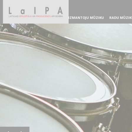
IZMANTOJU MŪZIKU
RADU MŪZIK