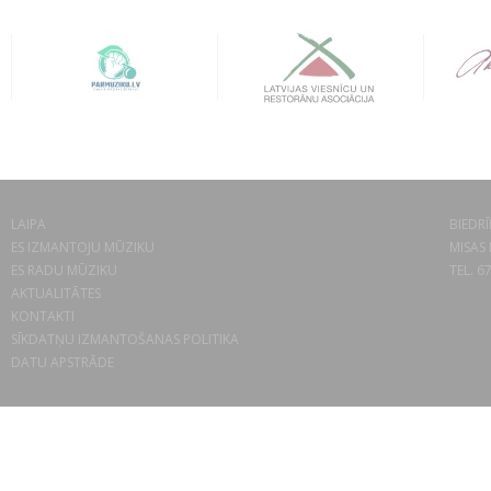
LAIPA
BIEDRĪ
ES IZMANTOJU MŪZIKU
MISAS 
ES RADU MŪZIKU
TEL. 6
AKTUALITĀTES
KONTAKTI
SĪKDATŅU IZMANTOŠANAS POLITIKA
DATU APSTRĀDE