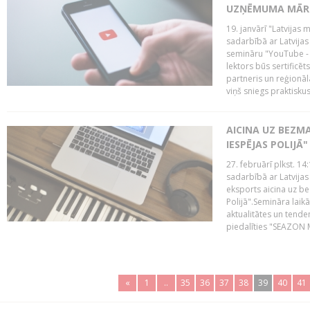
UZŅĒMUMA MĀRK
19. janvārī "Latvijas 
sadarbībā ar Latvijas
semināru "YouTube -
lektors būs sertific
partneris un reģionā
viņš sniegs praktisku
AICINA UZ BEZM
IESPĒJAS POLIJĀ"
27. februārī plkst. 14:
sadarbībā ar Latvijas
eksports aicina uz b
Polijā".Semināra laik
aktualitātes un tende
piedalīties "SEAZON M
«
1
..
35
36
37
38
39
40
41