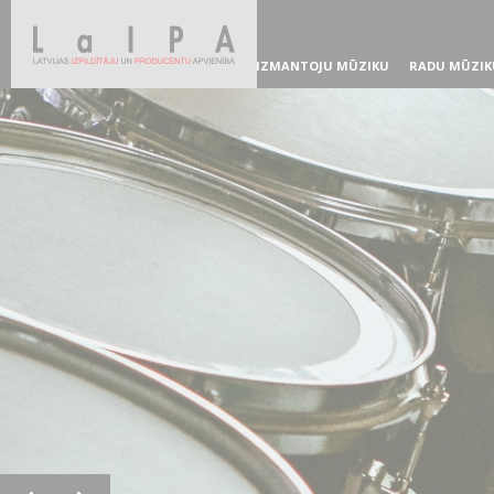
IZMANTOJU MŪZIKU
RADU MŪZIK