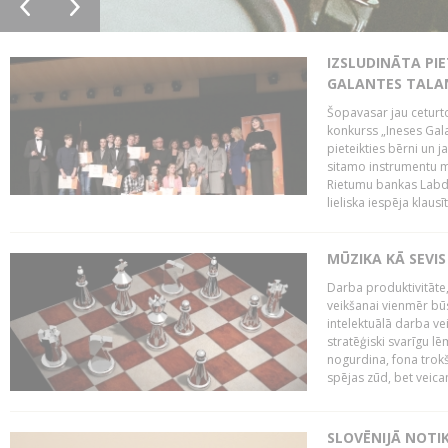
IZSLUDINĀTA PIE
GALANTES TALA
Šopavasar jau ceturto
konkurss „Ineses Galan
pieteikties bērni un ja
sitamo instrumentu mā
Rietumu bankas Labda
lieliska iespēja klausīt
MŪZIKA KĀ SEVIS
Darba produktivitāte
veikšanai vienmēr būs
intelektuālā darba ve
stratēģiski svarīgu 
nogurdina, fona trok
spējas zūd, bet veic
SLOVĒNIJĀ NOTI