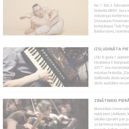
No 1. līdz 3. februār
festivāls MENT, kura i
industrijas konferenc
Džonatans Ponemans (
kompānijas "Sub Pop 
Baldursson), Islandes
IZSLUDINĀTA PI
Līdz šī gada 1.septem
Hodukina X Starptaut
2017”, kas norisināsi
mūzikas festivāla „Da
dalībnieki divās vecum
skolu audzēkņi vecumā
ZINĀTNIEKI PIER
Monreālas Universitāt
nekā tiem cilvēkiem, k
labāku izpratni par p
uz ķermeņa impulsiem.