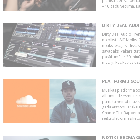
pianisti, čellisti, per
– 10 gadu vecumā. Kā.
DIRTY DEAL AUD
Dirty Deal Audio Tre
no plkst.18 līdz plkst
notiks lekcijas, disku
savādāks. Vakara turp
pasākumā ar 20 minūš
mūziķi. Pēc katras uzs
PLATFORMU SOUND
Mūzikas platforma So
albumu, dziesmu un c
pamatu ņemot mūzikas 
gadā vispopulārākais
Chance The Rapper ar
reižu platformas lietot
NOTIKS BEZMAKS