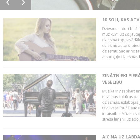
10 SOĻI, KAS AT
Dziesmu autori bieži 
mūziku?”. Uz šo jaut
dziesma top savādāk, 
dziesmu autors, piedā
dziesmu. Sāc ar nosa
atspoguļo dziesmas bū
ZINĀTNIEKI PIER
VESELĪBU
Mūzika ir visapkārt 
nevienas kultūras pas
dziesmas, uzlabojas ga
tavu veselību? Daudzi 
ir taisnība. Mūzika s
stresa līmeni, uzlabo..
AICINA UZ LABD