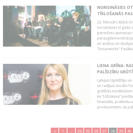
NORISINĀSIES O
TĪKLOŠANĀS PA
22. februārī, klubā On
norisināsies šī gada o
pieredzes apmaiņas va
paraugdemonstrācijas
un austiņu un studija
“Sonarworks”. Pasāku
LIENA GRĪNA: RA
PALĪDZĪBU GRŪT
Latvijas Izpildītāju u
un radījusi sociālo fo
grūtībās nonākušiem m
ka “Līdzskaņa” piedāv
finansiālu, praktisku
producentiem, lai palī
«
1
..
34
35
36
37
38
39
40