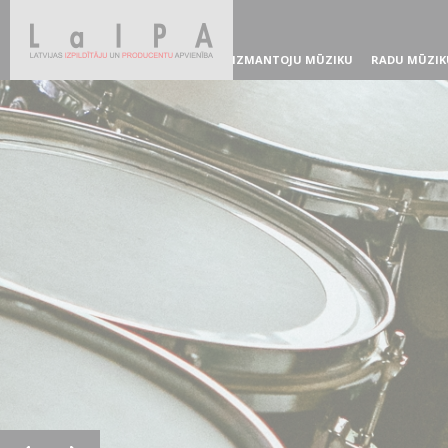
IZMANTOJU MŪZIKU
RADU MŪZIK