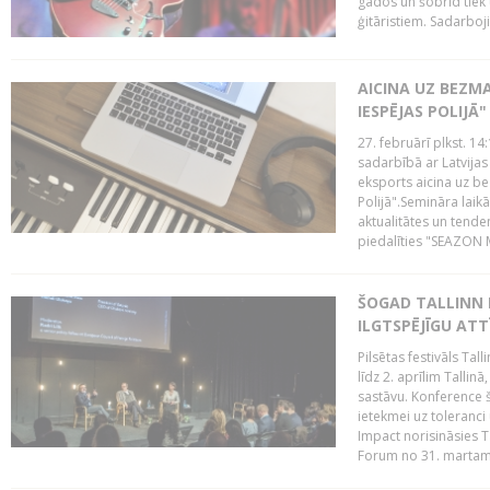
gados un šobrīd tiek 
ģitāristiem. Sadarbojie
AICINA UZ BEZM
IESPĒJAS POLIJĀ"
27. februārī plkst. 14:
sadarbībā ar Latvijas
eksports aicina uz b
Polijā".Semināra laik
aktualitātes un tende
piedalīties "SEAZON M
ŠOGAD TALLINN 
ILGTSPĒJĪGU AT
Pilsētas festivāls Ta
līdz 2. aprīlim Talli
sastāvu. Konference 
ietekmei uz toleranci
Impact norisināsies T
Forum no 31. martam l