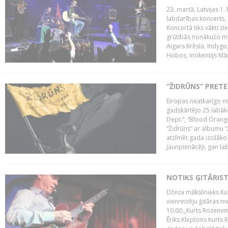
23. martā, Latvijas 1.
labdarības koncerts, 
Koncertā tiks vākti z
grūtībās nonākušo mū
Aigars Krēsla, Indygo
Hobos, Inokentijs Mārp
“ŽIDRŪNS” PRET
Eiropas neatkarīgo m
gadskārtējo 25 labāk
Dept.”, “Blood Orange
“Židrūns” ar albumu “
atzīmēt gada izcilāko 
jaunpienācēji, gan lab
NOTIKS ĢITĀRIS
Džeza mākslinieks Kur
vienreizēju ģitāras mei
10:00.„Kurts Rozenvinke
Ēriks Kleptons Kurts