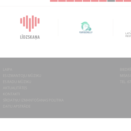
LAIPA
BIEDRĪ
ES IZMANTOJU MŪZIKU
MISAS 
ES RADU MŪZIKU
TEL. 6
AKTUALITĀTES
KONTAKTI
SĪKDATŅU IZMANTOŠANAS POLITIKA
DATU APSTRĀDE