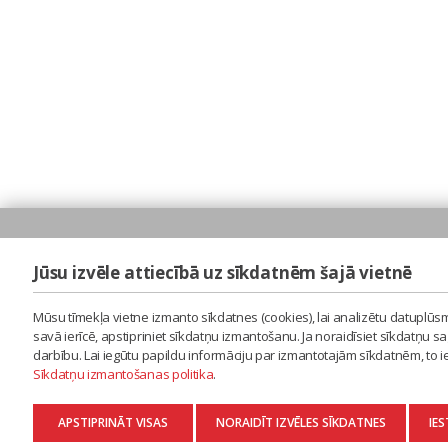
Jūsu izvēle attiecībā uz sīkdatnēm šajā vietnē
Mūsu tīmekļa vietne izmanto sīkdatnes (cookies), lai analizētu datuplūsm
savā ierīcē, apstipriniet sīkdatņu izmantošanu. Ja noraidīsiet sīkdatņu 
darbību. Lai iegūtu papildu informāciju par izmantotajām sīkdatnēm, to 
Sīkdatņu izmantošanas politika
.
APSTIPRINĀT VISAS
NORAIDĪT IZVĒLES SĪKDATNES
IES