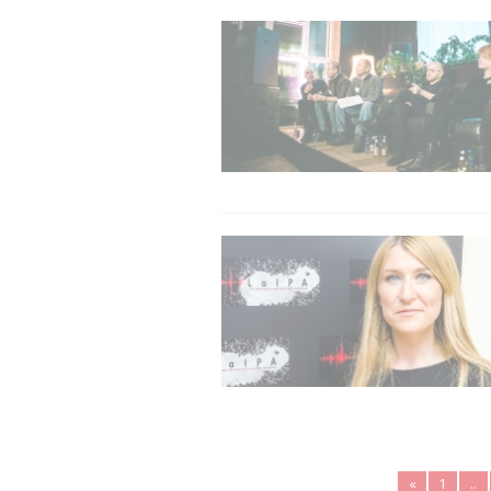
«
1
..