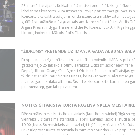
23. martā, Latvijas 1. Rokkafejnīcā notiks fonda “Līdzskaņa” rīkots
labdarības koncerts, kurā uzstāsies Latvijā pazīstamas grupas un m
Koncertā tiks vākti ziedojumi fonda īstenotajām aktivitātēm Latvija
grūtībās nonākušo mūziķu atbalstam. Koncertā uzstāsies Andis Grī
Aigars Krēsla, Indygo, Flame and the Rolltones, Fuck Art, Riga Regg
Hobos, Inokentijs Mārpls, Ralfs Eilands,...
“ŽIDRŪNS” PRETENDĒ UZ IMPALA GADA ALBUMA BAL
Eiropas neatkarīgo mūzikas izdevniecību apvienība IMPALA publicē
gadskārtējo 25 labāko albumu sarakstu. Līdzās “Radiohead”, “The 
Dept.”, “Blood Orange” un Agnesi Obelu tajā iekļauta arī Latvijas g
“Židrūns” ar albumu “Židrūns un tas, ko nevar nest”.“Balvas mērķis i
atzīmēt gada izcilāko albumu. Šis ir lielisks saraksts, kurā minēti ga
jaunpienācēji, gan labi pazīstami...
NOTIKS ĢITĀRISTA KURTA ROZENVINKELA MEISTARK
Džeza mākslinieks Kurts Rozenvinkels (Kurt Rosenwinkel) Rīgā snieg
vienreizēju ģitāras meistarklasi, 7. aprīlī, Latvijas Radio 1. studijā, pl
10:00.„Kurts Rozenvinkels viennozīmīgi ir ģēnijs, viņš vienkārši tāds i
Ēriks Kleptons Kurts Rozenvinkels mūzikas aprindās kļuva populārs