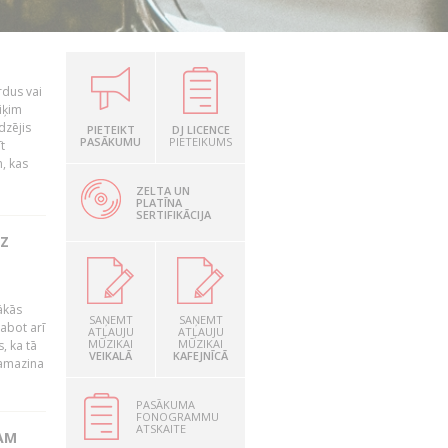
rdus vai
iķim
dzējis
PIETEIKT
DJ LICENCE
PASĀKUMU
PIETEIKUMS
t
, kas
ZELTA UN
PLATĪNA
SERTIFIKĀCIJA
UZ
ākās
SAŅEMT
SAŅEMT
labot arī
ATĻAUJU
ATĻAUJU
MŪZIKAI
MŪZIKAI
, ka tā
VEIKALĀ
KAFEJNĪCĀ
samazina
PASĀKUMA
FONOGRAMMU
ATSKAITE
AM