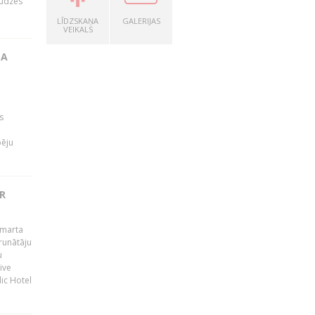
audzes
LĪDZSKAŅA
GALERIJAS
VEIKALS
TA
s
pēju
R
 marta
runātāju
u
ive
dic Hotel