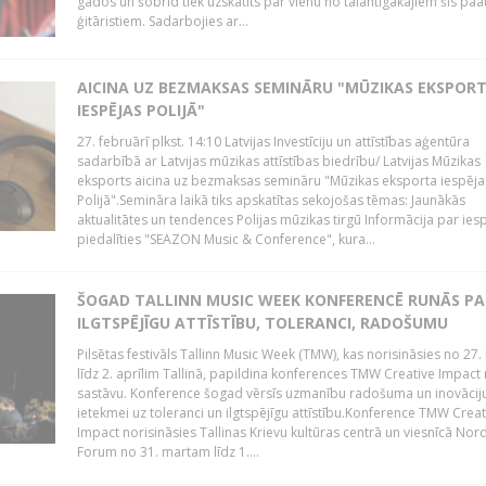
gados un šobrīd tiek uzskatīts par vienu no talantīgākajiem šīs pa
ģitāristiem. Sadarbojies ar...
AICINA UZ BEZMAKSAS SEMINĀRU "MŪZIKAS EKSPOR
IESPĒJAS POLIJĀ"
27. februārī plkst. 14:10 Latvijas Investīciju un attīstības aģentūra
sadarbībā ar Latvijas mūzikas attīstības biedrību/ Latvijas Mūzikas
eksports aicina uz bezmaksas semināru "Mūzikas eksporta iespēja
Polijā".Semināra laikā tiks apskatītas sekojošas tēmas: Jaunākās
aktualitātes un tendences Polijas mūzikas tirgū Informācija par ies
piedalīties "SEAZON Music & Conference", kura...
ŠOGAD TALLINN MUSIC WEEK KONFERENCĒ RUNĀS PA
ILGTSPĒJĪGU ATTĪSTĪBU, TOLERANCI, RADOŠUMU
Pilsētas festivāls Tallinn Music Week (TMW), kas norisināsies no 27.
līdz 2. aprīlim Tallinā, papildina konferences TMW Creative Impact 
sastāvu. Konference šogad vērsīs uzmanību radošuma un inovācij
ietekmei uz toleranci un ilgtspējīgu attīstību.Konference TMW Creat
Impact norisināsies Tallinas Krievu kultūras centrā un viesnīcā Nor
Forum no 31. martam līdz 1....