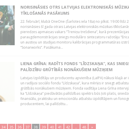
NORISINĀSIES OTRS LATVIJAS ELEKTRONISKĀS MŪZIK
TĪKLOŠANĀS PASĀKUMS
22. februārī, klubā OneOne (Šarlotes iela 18a) no plkst. 19:00 līdz 
norisināsies šī gada otrais Latvijas elektroniskās mūzikas tīklošanā
pieredzes apmaiņas vakars ‘’Treniņu trešdiena’’, kurā prezentācijas
paraugdemonstrācijas sniegs modulāro sintezatoru ražotāju “Erica
un austiņu un studijas monitoru kalibrācijas programmatūras izstr
“Sonarworks”. Pasākuma...
LIENA GRĪNA: RADĪTS FONDS “LĪDZSKAŅA”, KAS SNIEG
PALĪDZĪBU GRŪTĪBĀS NONĀKUŠIEM MŪZIĶIEM
Latvijas Izpildītāju un producentu apvienība (LaIPA) nākusi klajā ar i
un radījusi sociālo fondu “Līdzskaņa”, kura mērķis ir sniegt atbalstu
grūtībās nonākušiem mūziķiem. Fonda vadītāja Liena Grīna intervijā
ka “Līdzskaņa” piedāvātās palīdzības spektrs būs ļoti plašs, sniedz
finansiālu, praktisku un emocionālu atbalstu izpildītājiem un fon
producentiem, lai palīdzētu...
34
35
36
37
38
39
40
41
42
..
48
»