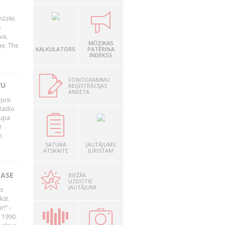
ūziķi.
s
va,
MŪZIKAS
ae, The
KALKULATORS
PATĒRIŅA
INDEKSS
FONOGRAMMU
VU
REĢISTRĀCIJAS
ANKETA
jusi
Radio
rupa
r
n
SATURA
JAUTĀJUMS
ATSKAITE
JURISTAM
LASE
BIEŽĀK
UZDOTIE
JAUTĀJUMI
s
kst.
r!” -
 1990.