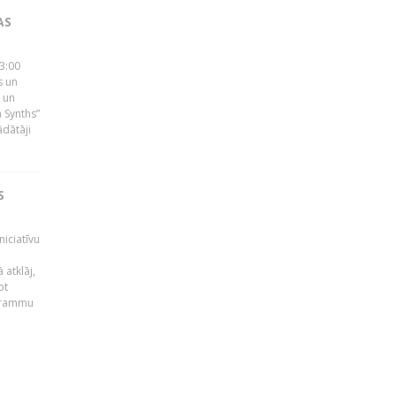
AS
23:00
s un
 un
 Synths”
ādātāji
S
niciatīvu
 atklāj,
ot
ogrammu