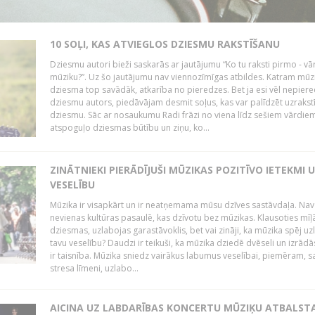
10 SOĻI, KAS ATVIEGLOS DZIESMU RAKSTĪŠANU
Dziesmu autori bieži saskarās ar jautājumu “Ko tu raksti pirmo - vā
mūziku?”. Uz šo jautājumu nav viennozīmīgas atbildes. Katram mūz
dziesma top savādāk, atkarība no pieredzes. Bet ja esi vēl nepiere
dziesmu autors, piedāvājam desmit soļus, kas var palīdzēt uzrakstī
dziesmu. Sāc ar nosaukumu Radi frāzi no viena līdz sešiem vārdiem
atspoguļo dziesmas būtību un ziņu, ko...
ZINĀTNIEKI PIERĀDĪJUŠI MŪZIKAS POZITĪVO IETEKMI 
VESELĪBU
Mūzika ir visapkārt un ir neatņemama mūsu dzīves sastāvdaļa. Nav
nevienas kultūras pasaulē, kas dzīvotu bez mūzikas. Klausoties mīļ
dziesmas, uzlabojas garastāvoklis, bet vai zināji, ka mūzika spēj uz
tavu veselību? Daudzi ir teikuši, ka mūzika dziedē dvēseli un izrādās
ir taisnība. Mūzika sniedz vairākus labumus veselībai, piemēram, 
stresa līmeni, uzlabo...
AICINA UZ LABDARĪBAS KONCERTU MŪZIĶU ATBALST