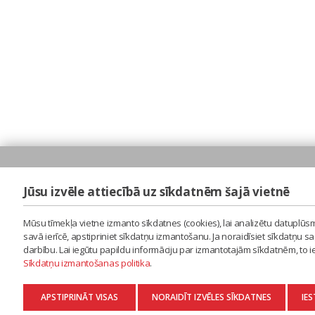
Jūsu izvēle attiecībā uz sīkdatnēm šajā vietnē
Mūsu tīmekļa vietne izmanto sīkdatnes (cookies), lai analizētu datuplūsm
savā ierīcē, apstipriniet sīkdatņu izmantošanu. Ja noraidīsiet sīkdatņu 
darbību. Lai iegūtu papildu informāciju par izmantotajām sīkdatnēm, to 
Sīkdatņu izmantošanas politika
.
APSTIPRINĀT VISAS
NORAIDĪT IZVĒLES SĪKDATNES
IES