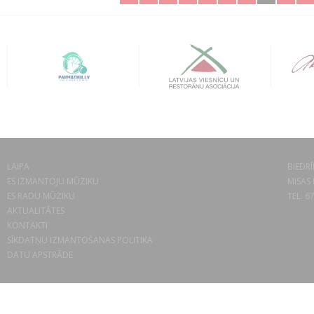
LAIPA
BIEDRĪ
ES IZMANTOJU MŪZIKU
MISAS 
ES RADU MŪZIKU
TEL. 6
AKTUALITĀTES
KONTAKTI
SĪKDATŅU IZMANTOŠANAS POLITIKA
DATU APSTRĀDE