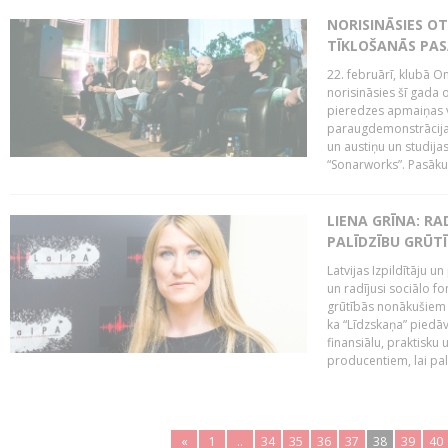
NORISINĀSIES O
TĪKLOŠANĀS PA
22. februārī, klubā On
norisināsies šī gada o
pieredzes apmaiņas va
paraugdemonstrācijas
un austiņu un studija
“Sonarworks”. Pasāku
LIENA GRĪNA: RA
PALĪDZĪBU GRŪT
Latvijas Izpildītāju u
un radījusi sociālo fo
grūtībās nonākušiem m
ka “Līdzskaņa” piedāv
finansiālu, praktisku
producentiem, lai palī
«
1
..
34
35
36
37
38
39
40