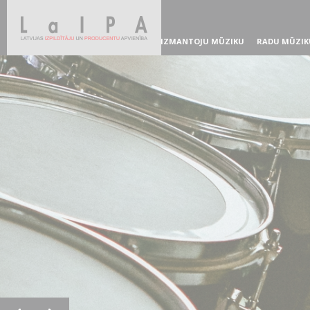
IZMANTOJU MŪZIKU
RADU MŪZIK