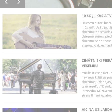
10 SOĻI, KAS AT
Dziesmu autori bieži 
mūziku?”. Uz šo jaut
dziesma top savādāk, 
dziesmu autors, piedā
dziesmu. Sāc ar nosa
atspoguļo dziesmas bū
ZINĀTNIEKI PIER
VESELĪBU
Mūzika ir visapkārt 
nevienas kultūras pas
dziesmas, uzlabojas ga
tavu veselību? Daudzi 
ir taisnība. Mūzika s
stresa līmeni, uzlabo..
AICINA UZ LABD