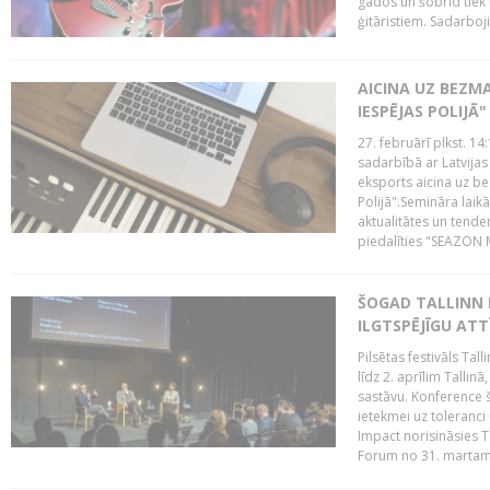
gados un šobrīd tiek 
ģitāristiem. Sadarbojie
AICINA UZ BEZM
IESPĒJAS POLIJĀ"
27. februārī plkst. 14:
sadarbībā ar Latvijas
eksports aicina uz b
Polijā".Semināra laik
aktualitātes un tende
piedalīties "SEAZON M
ŠOGAD TALLINN 
ILGTSPĒJĪGU AT
Pilsētas festivāls Ta
līdz 2. aprīlim Talli
sastāvu. Konference 
ietekmei uz toleranci
Impact norisināsies T
Forum no 31. martam l