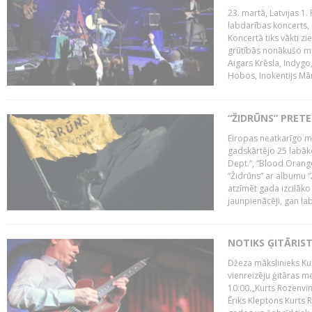
23. martā, Latvijas 1.
labdarības koncerts, 
Koncertā tiks vākti z
grūtībās nonākušo mū
Aigars Krēsla, Indygo
Hobos, Inokentijs Mārp
“ŽIDRŪNS” PRET
Eiropas neatkarīgo m
gadskārtējo 25 labāk
Dept.”, “Blood Orange
“Židrūns” ar albumu “
atzīmēt gada izcilāko 
jaunpienācēji, gan lab
NOTIKS ĢITĀRIS
Džeza mākslinieks Kur
vienreizēju ģitāras mei
10:00.„Kurts Rozenvinke
Ēriks Kleptons Kurts