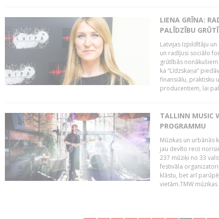
LIENA GRĪNA: RA
PALĪDZĪBU GRŪT
Latvijas Izpildītāju u
un radījusi sociālo fo
grūtībās nonākušiem m
ka “Līdzskaņa” piedāv
finansiālu, praktisku
producentiem, lai palī
TALLINN MUSIC 
PROGRAMMU
Mūzikas un urbānās ku
jau devīto reizi norisi
237 mūziķi no 33 val
festivāla organizator
klāstu, bet arī parūp
vietām.TMW mūzikas 