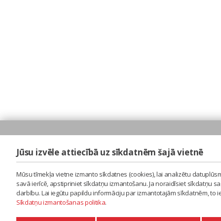
Jūsu izvēle attiecībā uz sīkdatnēm šajā vietnē
Mūsu tīmekļa vietne izmanto sīkdatnes (cookies), lai analizētu datuplūsm
savā ierīcē, apstipriniet sīkdatņu izmantošanu. Ja noraidīsiet sīkdatņu 
darbību. Lai iegūtu papildu informāciju par izmantotajām sīkdatnēm, to 
Sīkdatņu izmantošanas politika
.