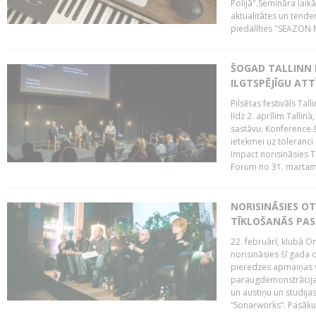
Polijā".Semināra laik
aktualitātes un tende
piedalīties "SEAZON M
ŠOGAD TALLINN 
ILGTSPĒJĪGU AT
Pilsētas festivāls Ta
līdz 2. aprīlim Talli
sastāvu. Konference 
ietekmei uz toleranci
Impact norisināsies T
Forum no 31. martam l
NORISINĀSIES O
TĪKLOŠANĀS PA
22. februārī, klubā On
norisināsies šī gada o
pieredzes apmaiņas va
paraugdemonstrācijas
un austiņu un studija
“Sonarworks”. Pasāku