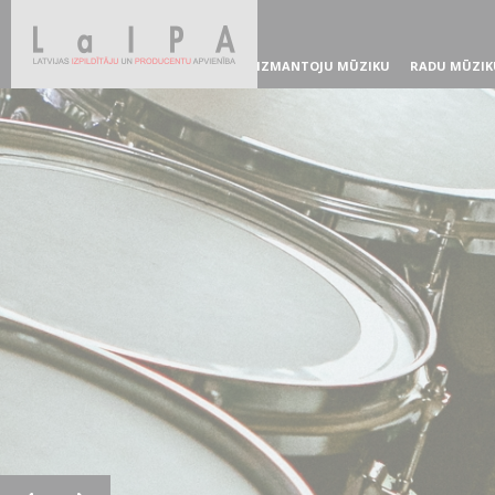
IZMANTOJU MŪZIKU
RADU MŪZIK