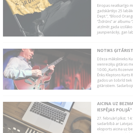
Eiropas neatkarīgo m
gadskārtējo 25 labāk
Dept.”, “Blood Orange
“Židrūns” ar albumu “
atzīmēt gada izcilāko 
jaunpienācēji, gan lab
NOTIKS ĢITĀRIS
Džeza mākslinieks Kur
vienreizēju ģitāras mei
10:00.„Kurts Rozenvinke
Ēriks Kleptons Kurts
gados un šobrīd tiek 
ģitāristiem. Sadarbojie
AICINA UZ BEZM
IESPĒJAS POLIJĀ"
27. februārī plkst. 14:
sadarbībā ar Latvijas
eksports aicina uz b